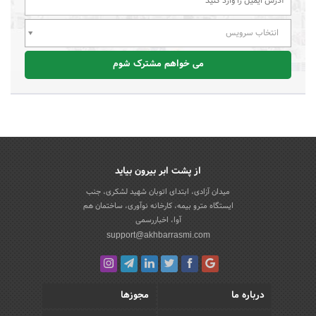
انتخاب سرویس
می خواهم مشترک شوم
از پشت ابر بیرون بیاید
میدان آزادی، ابتدای اتوبان شهید لشکری، جنب
ایستگاه مترو بیمه، کارخانه نوآوری، ساختمان هم
آوا، اخباررسمی
support@akhbarrasmi.com
درباره ما
مجوزها