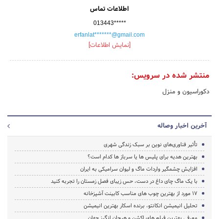
اطلاعات تماس
013443*****
erfanlat*******@gmail.com
[نمایش اطلاعات]
منتشر شده در سرویس:
دکوراسیون و منزل
آخرین اخبار وصاله
تأثیر فناوری‌های نوین بر سبک زندگی شهری
بهترین هدیه برای پلیس ها یا سرباز ها کدام است؟
افزایش چشمگیر واردات ماگ و لیوان سرامیکی به ایران
با یک ماگ چای داغ در دست، حس زیبای فصل زمستان را تجربه کنید
17 مورد از بهترین چوب های مناسب کابینت آشپزخانه
تحلیل انیمیشن انکانتو، برنده اسکار بهترین انیمیشن
معرفی بهترین فیلم های اکشن و هیجان انگیز جهان