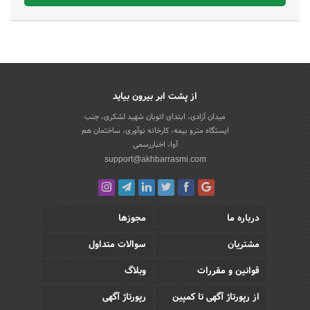
از پشت ابر بیرون بیاید
میدان آزادی، ابتدای اتوبان شهید لشکری، جنب
ایستگاه مترو بیمه، کارخانه نوآوری، ساختمان هم
آوا، اخباررسمی
support@akhbarrasmi.com
درباره ما
مجوزها
مشتریان
سوالات متداول
قوانین و مقررات
وبلاگ
از رپورتاژ آگهی تا کمپین
رپورتاژ آگهی