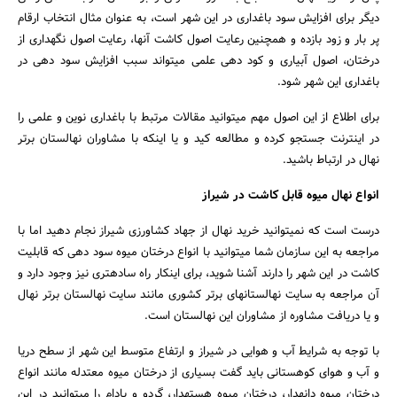
دیگر برای افزایش سود باغداری در این شهر است، به عنوان مثال انتخاب ارقام
پر بار و زود بازده و همچنین رعایت اصول کاشت آنها، رعایت اصول نگهداری از
درختان، اصول آبیاری و کود دهی علمی می­تواند سبب افزایش سود دهی در
باغداری این شهر شود.
برای اطلاع از این اصول مهم می­توانید مقالات مرتبط با باغداری نوین و علمی را
در اینترنت جستجو کرده و مطالعه کید و یا اینکه با مشاوران نهالستان برتر
نهال در ارتباط باشید.
انواع نهال میوه قابل کاشت در شیراز
درست است که نمی­توانید خرید نهال از جهاد کشاورزی شیراز نجام دهید اما با
مراجعه به این سازمان شما می­توانید با انواع درختان میوه سود دهی که قابلیت
کاشت در این شهر را دارند آشنا شوید، برای اینکار راه ساده­تری نیز وجود دارد و
آن مراجعه به سایت نهالستان­های برتر کشوری مانند سایت نهالستان برتر نهال
و یا دریافت مشاوره از مشاوران این نهالستان است.
با توجه به شرایط آب و هوایی در شیراز و ارتفاع متوسط این شهر از سطح دریا
و آب و هوای کوهستانی باید گفت بسیاری از درختان میوه معتدله مانند انواع
درختان میوه دانه­دار، درختان میوه هسته­دار، گردو و بادام را می­توانید در این