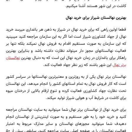
کاشت در این شهر هستند آشنا می­کنیم.
بهترین نهالستان شیراز برای خرید نهال
قطعا اولین راهی که برای خرید نهال در شیراز به ذهن هر باغداری می­رسد خرید
نهال از جهاد کشاورزی شیراز است اما اگر به این سازمان مراجعه کنید می­بینید
که این سازمان به صورت مستقیم اقدام به فروش نهال نمی­کند بلکه تنها بر
فعالیت نهالستان­های مجوز دار می­تواند نظارت داشته باشد و بنابراین بهترین
راهکار برای باغداران در زمان خرید نهال این است که به دنبال بهترین
نهالستان
برتر نهال
این شهر باشند که زیر نظر جهاد فعالیت کند.
نهالستان برتر نهال یکی از به روزترین و معتبرترین نهالستان­ها در سراسر کشور
است که کار فروش نهال به تمام استان­های کشور را انجام می­دهد، این نهالستان
تحت نظارت جهاد کشاورزی فعالیت کرده و تنوع ارقام بالایی از درختان میوه
برای کاشت در شرایط آب و هوایی شیراز تولید می­کند.
برای خرید نهال از نهالستان برتر نهال شما می­توانید به سایت نهالستان مراجعه
کنید و خرید خود را به طور مستقیم و به صورت اینترینتی از نهالستان انجام
دهیدف شما می­توانید مجوزهای نهالستان و سایر مدارک مربوط به اعتبار
فعالیت نهالستان را در صفحه اصلی سایت مراجعه کنید، سابقه­ی بیش از 50