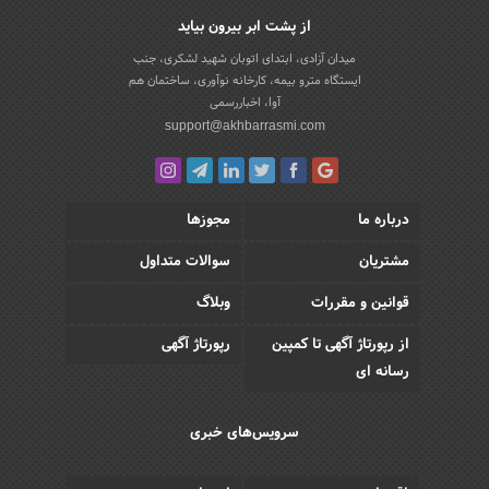
از پشت ابر بیرون بیاید
میدان آزادی، ابتدای اتوبان شهید لشکری، جنب
ایستگاه مترو بیمه، کارخانه نوآوری، ساختمان هم
آوا، اخباررسمی
support@akhbarrasmi.com
درباره ما
مجوزها
مشتریان
سوالات متداول
قوانین و مقررات
وبلاگ
از رپورتاژ آگهی تا کمپین
رپورتاژ آگهی
رسانه ای
سرویس‌های خبری