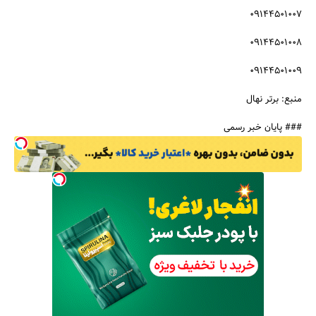
09144501007
09144501008
09144501009
منبع: برتر نهال
### پایان خبر رسمی