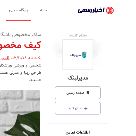
اخبار
خانه
پایگاه خبری
رسمی
-
ساک مخصوص باشگاه 
منتشر کننده:
اخبار
کیف مخصوص
تایید
یک‌شنبه 02/11/08
،
(اخبار
شده
شخصی و ورزشی ورزشکاران 
شرکت‌ها،
طراحی زیبا و مدرنی هستن
مدیرلینک
هستند.
سازمان‌ها
و
صفحه رسمی
روابط
دنبال کنید
عمومی‌ها
اطلاعات تماس