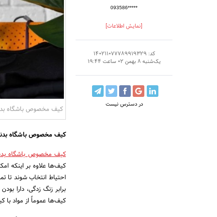
093586*****
[نمایش اطلاعات]
کد: 140211077789919329
یک‌شنبه 8 بهمن 02 ساعت 19:44
در دسترس نیست
کیف مخصوص باشگاه بدن
کیف مخصوص باشگاه بدن
کیف‌ مخصوص باشگاه بدن
کیف‌ها علاوه بر اینکه امک
احتیاط انتخاب شوند تا تم
برابر زنگ زدگی، دارا بو
کیف‌ها عموماً از مواد با 