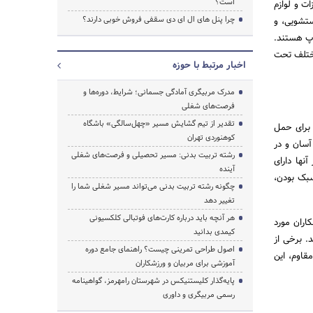
است؟
ت و لوازم
چرا پنل های ال ای دی سقفی فروش خوبی دارند؟
ستشویی، و
اپ هستند.
مختلف تحت
اخبار مرتبط با حوزه
مدرک مربیگری آمادگی جسمانی؛ شرایط، دوره‌ها و
فرصت‌های شغلی
تقدیر از تیم گشایش مسیر «چهل‌سالگی» باشگاه
 برای حمل
کوهنوردی تهران
آسان و در
رشته تربیت بدنی: مسیر تحصیلی و فرصت‌های شغلی
نها دارای
آینده
سبک بودن،
چگونه رشته تربیت بدنی می‌تواند مسیر شغلی شما را
تغییر دهد
هر آنچه باید درباره کارت‌های فوتبالی کلکسیونی
ران مورد
کیمدی بدانید
. برخی از
اصول طراحی تمرینی چیست؟ راهنمای جامع دوره
قاوم، این
آموزشی برای مربیان و ورزشکاران
پایه‌گذار کلیستنیکس در شهرستان رامهرمز، گواهینامه
رسمی مربیگری و داوری