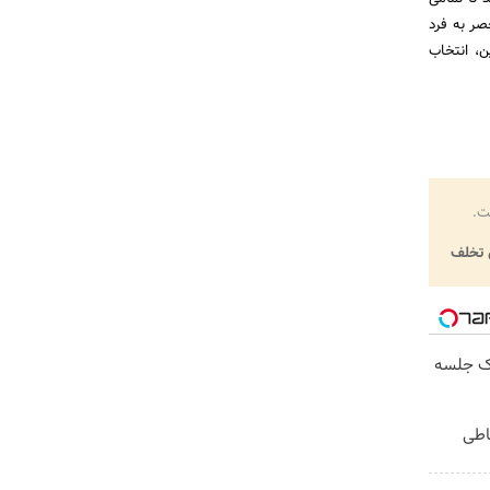
صر به فرد
ن، انتخاب
ت.
تخلف
ک جلسه
اطی