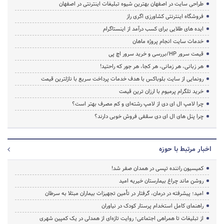
طراحی سایت در اصفهان بهترین شیوه تبلیغات اینترنتی در اصفهان
فروشگاه اینترنتی کشاورزی اگری راز
ایده های طلایی برای کسب درآمد از اینستاگرام
خدمات سایت انجام پروژه ماهان
قیمت سرور HP/بررسی و خرید سرور اچ پی
هر زبانی، هر زمانی، هر کجا، هر جور که راحتید!
رونمایی از سایت بلوباکس با هدف خدمات پرداخت سریع با نازلترین قیمت
خرید تلگرام پرمیوم با ارزان ترین قیمت
چرا لامپ ال ای دی از لامپ رشته‌ای و کم مصرف بهتر است؟
چرا پنل های ال ای دی سقفی فروش خوبی دارند؟
اخبار مرتبط با حوزه
کمیسیون راننده تپسی در همدان صفر شد!
روشن ماند چراغ بیمارستان خیریه امید
امید؛ پیشرفته در درمان، گرفتار در تأمین تجهیزات بیماران مبتلا به سرطان
راهنمای کامل استخدام پرستار کودک در نیاوران
از تبلیغات تا همراهی اجتماعی؛ روایت تازه‌ای از همدلی در یک کمپین شهری