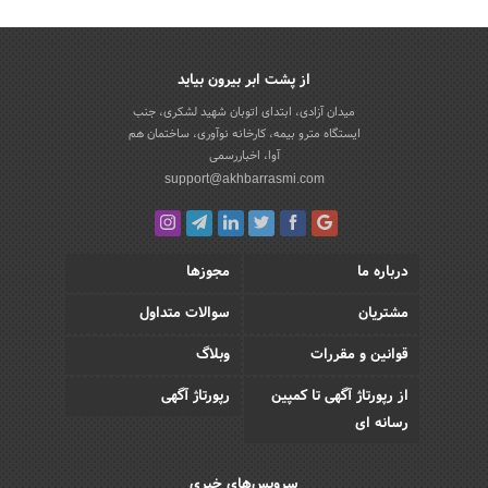
از پشت ابر بیرون بیاید
میدان آزادی، ابتدای اتوبان شهید لشکری، جنب
ایستگاه مترو بیمه، کارخانه نوآوری، ساختمان هم
آوا، اخباررسمی
support@akhbarrasmi.com
درباره ما
مجوزها
مشتریان
سوالات متداول
قوانین و مقررات
وبلاگ
از رپورتاژ آگهی تا کمپین
رپورتاژ آگهی
رسانه ای
سرویس‌های خبری