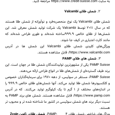
به سایت https://www.credit-suisse.com مراجعه کنید.
2.
شمش طلای Valcambi
شمش‌ طلای Valcambi یک نوع منحصربه‌فرد و نوآورانه از شمش طلا هستند
که در سال 2011 توسط Valcambi یک شرکت تولید شمش معرفی شد. این
شمش‌ها از طلای خالص 999.9ساخته شده‌اند و طوری طراحی شده‌اند که
مانند کارت اعتباری در کیف جا شوند.
ویژگی‌های کلیدی شمش‌ طلای Valcambi این شمش ها در آدرس
https://www.valcambi.com/ قابل مشاهده هستند.
3.
شمش های طلای PAMP
PAMP Suisse یکی از مشهورترین تولیدکنندگان شمش طلا در جهان است. این
برند طیف گسترده‌ای از شمش‌های طلا در انواع طراحی ارائه می‌دهند.
PAMP Suisse، مستقر در سوئیس، از دهه 1970 برای سرمایه‌گذاران خصوصی
و کلکسیونرها شمش طلا تولید می‌کند. آنها شمش‌های طلای خالص 999.9 را
در اندازه‌های مختلف از 1 گرم تا یک کیلوگرم تولید می‌کنند. که در آدرس
https://www.pamp.com/ قابل مشاهده هستند. شمش های برند PAMP به
نسبت دیگر برند های شمش سوئیسی در کشور ما شناخته شده تر و محبوب تر
هستند.
ویژگی‌های شاخص شمش طلای PAMP: 4.
شمش طلای زکوین Zcoin