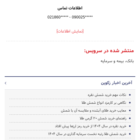
اطلاعات تماس
-
021860*****
090025*****
[نمایش اطلاعات]
منتشر شده در سرویس:
بانک، بیمه و سرمایه
آخرین اخبار زکوین
نکات مهم خرید شمش نقره
نگاهی بر کارمزد انواع شمش طلا
معایب خرید طلای آبشده و مقایسه آن با شمش
راهنمای خرید شمش 20 گرمی طلا
خرید نقره در سال 1404 از خرید رمز ارزها پیش افتاد
خرید شمش طلا رتبه نخست سرمایه گذاری در سال 1404