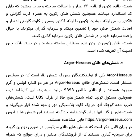
شمش طلای زکوین از طلای 24 عیار و با اصالت ساخته و ضرب میشود که دارای
کد استاندارد میباشد همچنین شمش طلای زکوین به همراه کارت گارانتی و
فاکتور رسمی ارائه میشود. زکوین با ارائه فاکتور رسمی و کارت گارانتی اعتبار و
اصالت شمش طلای خود را تضمین میکند و سرمایه گذاران میتوانند با خیال
راحت سرمایه خود را در شمش طلای زکوین سرمایه گذاری کنند.
شمش طلای زکوین در وزن های مختلفی ساخته میشود و در بستر بلاک چین
امنیت آن تعریف شده است.
5
.شمش‌های طلای Argor-Heraeus
Argor-Heraeus یکی از تولیدکنندگان معروف شمش طلا است که در سوئیس
مستقر است. شمش‌های طلای Argor-Heraeus در هر دو اندازه اونس و گرم
موجود هستند و از طلای خالص 9999 تولید می‌شوند. این کارخانه ذوب
همچنین مسئول تولید تمام شمش‌های طلا از طرف UBS است. شمش‌های
ضرب شده کوچک آنها در یک کارت پلاستیکی مهر و موم شده قرار می‌گیرند و
شمش‌های بزرگتر آنها دارای گواهینامه جداگانه هستند.این شمش ها درآدرس
https://argor-heraeus.com قابل مشاهده هستند.
در پایان قابل ذکر است که شمش های طلای سوئیسی در صورتی بهترین گزینه
برای سرمایه گذاری هستند که از فروشندگان معتبر و دارای جوازی که همراه