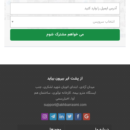
انتخاب سرویس
می خواهم مشترک شوم
از پشت ابر بیرون بیاید
میدان آزادی، ابتدای اتوبان شهید لشکری، جنب
ایستگاه مترو بیمه، کارخانه نوآوری، ساختمان هم
آوا، اخباررسمی
support@akhbarrasmi.com
درباره ما
مجوزها