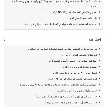
خرید شمش طلا در ماه های گذشته جهت سرمایه گذاری رکورد جدیدی را ثبت کرده
است
معرفی شمش نقره برند ندیر NADIR ترک
راهنمای خرید شمش نقره
سایت های معتبر خرید طلا و بهترین فروشگاه های اینترنتی خرید طلا
اخبار ویژه
طراحی سایت در اصفهان بهترین شیوه تبلیغات اینترنتی در اصفهان
فروشگاه اینترنتی کشاورزی اگری راز
ایده های طلایی برای کسب درآمد از اینستاگرام
خدمات سایت انجام پروژه ماهان
قیمت سرور HP/بررسی و خرید سرور اچ پی
هر زبانی، هر زمانی، هر کجا، هر جور که راحتید!
رونمایی از سایت بلوباکس با هدف خدمات پرداخت سریع با نازلترین قیمت
خرید تلگرام پرمیوم با ارزان ترین قیمت
چرا لامپ ال ای دی از لامپ رشته‌ای و کم مصرف بهتر است؟
چرا پنل های ال ای دی سقفی فروش خوبی دارند؟