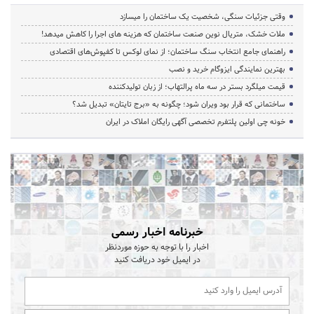
وقتی جزئیات سنگی، شخصیت یک ساختمان را میسازد
ملات خشک، متریال نوین صنعت ساختمان که هزینه‌ های اجرا را کاهش میدهد!
راهنمای جامع انتخاب سنگ ساختمان؛ از نمای لوکس تا کفپوش‌های اقتصادی
بهترین نمایندگی ایزوگام خرید و نصب
قیمت میلگرد بستر در سه ماه پرالتهاب؛ از زبان تولیدکننده
ساختمانی که قرار بود ویران شود؛ چگونه به «برج تایتان» تبدیل شد؟
خونه چی اولین پلتفرم تخصصی آگهی رایگان املاک در ایران
خبرنامه اخبار رسمی
اخبار را با توجه به حوزه موردنظر
در ایمیل خود دریافت کنید