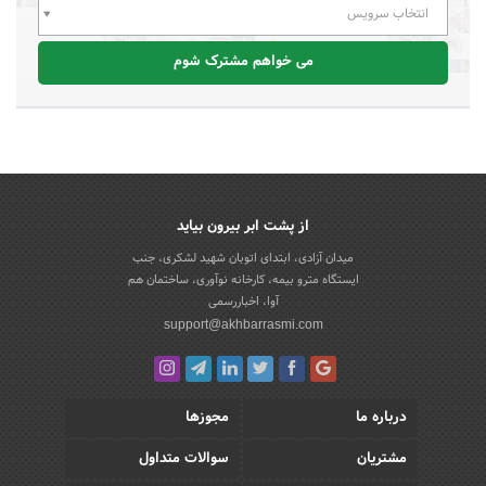
انتخاب سرویس
می خواهم مشترک شوم
از پشت ابر بیرون بیاید
میدان آزادی، ابتدای اتوبان شهید لشکری، جنب
ایستگاه مترو بیمه، کارخانه نوآوری، ساختمان هم
آوا، اخباررسمی
support@akhbarrasmi.com
درباره ما
مجوزها
مشتریان
سوالات متداول