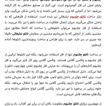
پایه‌ی اصلی آن فلز آلومینیوم است. این آلیاژ در صنایع مختلفی به کار گرفته
می‌شود. اما از آنجایی که وزن بسیار کمی داشته و به راحتی شکل می‌گیرد، وارد
بازار ساخت
تابلو چلنیوم
تبلیغاتی نیز شده است. استفاده از فلزهایی که به
راحتی شکل می‌گیرند میزان اعمال خلاقیت در ساخت تابلو را نیز بالا می‌برند. با
استفاده از فلز چلنیوم می‌توان تابلوهایی را ساخت که کاملا مطابق میل
مشتری باشد. از آنجایی که ما نمی‌دانیم مشتری در سفارش
تابلو تبلیغاتی
دقیقا
چه چیزی در سر دارد، خود را برای طراحی و ساخت پیچیده‌ترین تابلوها آماده
کرده‌ایم.
در ساخت
تابلو چلنیوم
تنها از فلز استفاده نمی‌شود. بلکه این تابلوها ترکیبی از
فلز چلنیوم و پلکسی گلاس هستند. پلکسی گلاس روی کار قرار می‌گیرد و فلز
چلنیوم کناره‌های آن را می‌پوشاند. به عبارتی فلز چلنیوم نقش چهارچوب تابلو را
ایفا می‌کند. دلیل استفاده از پلکسی گلاس در روی کار به دلیل شفاف بودن آن
است. برای آنکه بتوان در داخل تابلو لامپ های LED قرار داد، به متریالی مانند
پلکسی گلاس احتیاج داریم. پلکسی گلاس نه تنها نور را انتقال می‌دهد، بلکه
جلوه زیبایی در برخورد با نور نیز دارد. پلکسی گلاس انواع مختلفی داشته و در
رنگ‌های مختلف قابل خریداری است.
از مهم‌ترین مزایای
تابلو چلنیوم
مقاومت بالای آن در برابر نور آفتاب، باد و باران