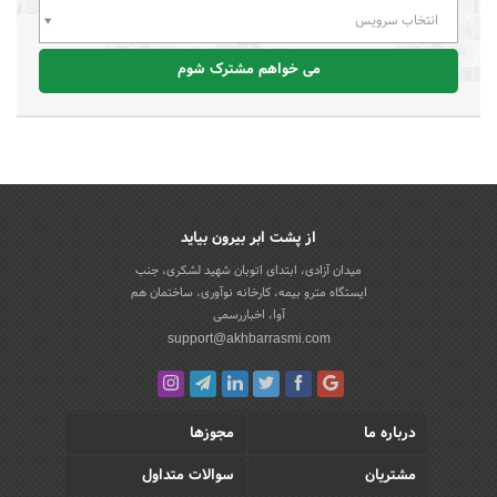
انتخاب سرویس
می خواهم مشترک شوم
از پشت ابر بیرون بیاید
میدان آزادی، ابتدای اتوبان شهید لشکری، جنب
ایستگاه مترو بیمه، کارخانه نوآوری، ساختمان هم
آوا، اخباررسمی
support@akhbarrasmi.com
درباره ما
مجوزها
مشتریان
سوالات متداول