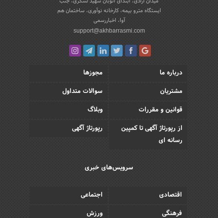
میدان آزادی، ابتدای اتوبان شهید لشکری، جنب
ایستگاه مترو بیمه، کارخانه نوآوری، ساختمان هم
آوا، اخباررسمی
support@akhbarrasmi.com
درباره ما
مجوزها
مشتریان
سوالات متداول
قوانین و مقررات
وبلاگ
از رپورتاژ آگهی تا کمپین
رپورتاژ آگهی
رسانه ای
سرویس‌های خبری
اقتصادی
اجتماعی
فرهنگی
ورزش