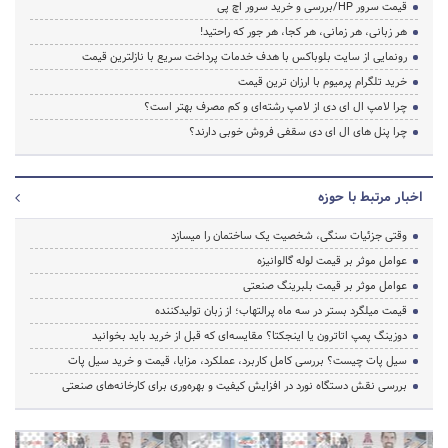
قیمت سرور HP/بررسی و خرید سرور اچ پی
هر زبانی، هر زمانی، هر کجا، هر جور که راحتید!
رونمایی از سایت بلوباکس با هدف خدمات پرداخت سریع با نازلترین قیمت
خرید تلگرام پرمیوم با ارزان ترین قیمت
چرا لامپ ال ای دی از لامپ رشته‌ای و کم مصرف بهتر است؟
چرا پنل های ال ای دی سقفی فروش خوبی دارند؟
اخبار مرتبط با حوزه
وقتی جزئیات سنگی، شخصیت یک ساختمان را میسازد
عوامل موثر بر قیمت لوله گالوانیزه
عوامل موثر بر قیمت بلبرینگ صنعتی
قیمت میلگرد بستر در سه ماه پرالتهاب؛ از زبان تولیدکننده
دوزینگ پمپ اتاترون یا اینجکتا؟ مقایسه‌ای که قبل از خرید باید بخوانید
سیل پات چیست؟ بررسی کامل کاربرد، عملکرد، مزایا، قیمت و خرید سیل پات
بررسی نقش دستگاه نورد در افزایش کیفیت و بهره‌وری برای کارخانه‌های صنعتی