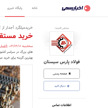
اخبار
خانه
پایگاه خبری
رسمی
-
خریدمیلگرد آجدار از 
منتشر کننده:
اخبار
خرید مستقیم
تایید
سه‌شنبه 02/12/01
،
(اخبار
شده
شرکت‌ها،
بهترین گزینه برای خرید میل
فولاد پارس سیستان
سازمان‌ها
و
صفحه رسمی
روابط
دنبال کنید
عمومی‌ها
اطلاعات تماس