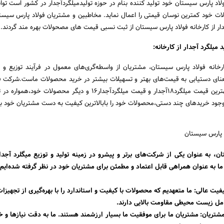
لاد پارس سیستان خود تولید کننده بنام در حوزه تولیدمیلگردآجدار در کشور است تو
ات خود کمترین نوسان قیمتی را اعمال نماید. مخاطبین و مشتریان فولاد پارس سیست
جدار از کارخانه فولاد پارس سیستان از ثبت نسبی قیمت های مصحولات بهره مند گردند.
کارخانه فولاد پارس سیستان، مشتریان از واسطه‌گری‌های معمول در فرآیند توزیع و
عنای دستیابی به قیمت‌های بهتر و تسهیلات بیشتر در خرید محصولات ماست.شرکت ف
سیستان همواره با ارائه بهترین قیمت میلگرد18آجدار و قیمت میلگردآجدار16 و دیگر محصول
جود خریدهای چند دستی،محصولات خود را بابالاترین کیفیت به دست مشتریان خود بر
 به عنوان یکی از شرکت‌های برتر و پیشرو در زمینه تولید و توزیع میگلرد آجدار
 ما به عنوان همراهی قابل اعتماد و مطمئن برای مشتریان خود در نظر گرفته شده‌ایم.
 کیفیت عالی: ما متعهدیم که محصولات با کیفیت و استاندارد را با بهره‌گیری از تجهیز
امل زیست محیطی مقاومت بالایی دارند.
 مشتریان: مشتریان ما برای موفقیت ما بسیار ارزشمند هستند. ما به دقت نیازها و خ