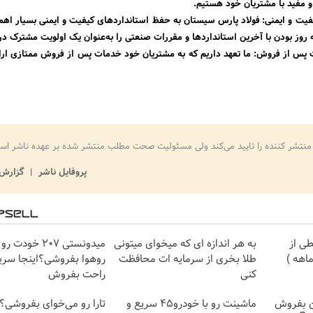
و مفید با مشتریان خود هستیم.
فیت و ایمنی: فولاد پارس سیستان به حفظ استانداردهای کیفیت و ایمنی بسیار اهمی
روز بودن با آخرین استانداردها و مقررات صنعتی را به‌عنوان یک اولویت مشترک در 
ت پس از فروش: ما تعهد داریم که به مشتریان خود خدمات پس از فروش ممتازی ارا
منتشر کننده را تایید می‌کند ولی مسئولیت صحت مطلب منتشر شده بر عهده ناشر اس
پروفایل ناشر
گزارش 
ی از
به هر اندازه ای که میخوای میتونی
میدونستی 207 خود
طلا بخری از سرمایه ات محافظت
روهوا بفروشی؟اینجا سری
کنی
راحت بفروش
ن بفروش
ماشینت رو با خودرو45 سریع و
تارا رو می‌خوای بفروشی؟ 