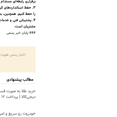
برقراری رابطه‌ای مستدام 
۳. حفظ استانداردهای کی
را حفظ کنیم. همچنین، به 
۴. پشتیبانی فنی و خدما
مشتریان است.
### پایان خبر رسمی
اخبار رسمی هویت 
مطالب پیشنهادی
خرید طلا به صورت قسط
دیجی‌کالا ( پرداخت 12 ماهه )
خودروت رو سریع و ام