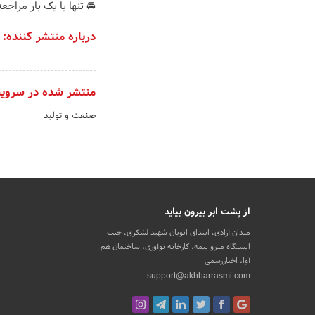
🚘 تنها با یک بار مراجعه
درباره منتشر کننده:
منتشر شده در سروی
صنعت و تولید
از پشت ابر بیرون بیاید
میدان آزادی، ابتدای اتوبان شهید لشکری، جنب
ایستگاه مترو بیمه، کارخانه نوآوری، ساختمان هم
آوا، اخباررسمی
support@akhbarrasmi.com