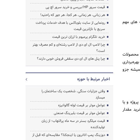
قیمت سرور HP/بررسی و خرید سرور اچ پی
هر زبانی، هر زمانی، هر کجا، هر جور که راحتید!
ت های مهم
رونمایی از سایت بلوباکس با هدف خدمات پرداخت
سریع با نازلترین قیمت
خرید تلگرام پرمیوم با ارزان ترین قیمت
چرا لامپ ال ای دی از لامپ رشته‌ای و کم مصرف بهتر
است؟
ی محصولات
چرا پنل های ال ای دی سقفی فروش خوبی دارند؟
ره‌برداری
همیشه جزو
اخبار مرتبط با حوزه
وقتی جزئیات سنگی، شخصیت یک ساختمان را
میسازد
روژه و یا
عوامل موثر بر قیمت لوله گالوانیزه
رید مقدار
عوامل موثر بر قیمت بلبرینگ صنعتی
قیمت میلگرد بستر در سه ماه پرالتهاب؛ از زبان
تولیدکننده
دوزینگ پمپ اتاترون یا اینجکتا؟ مقایسه‌ای که قبل از