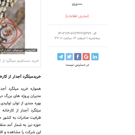
054****
[نمایش اطلاعات]
کد: 140211307824625376
سه‌شنبه 1 اسفند 02 ساعت 22:01
خرید مستقیم میلگرد از ک
در دسترس نیست
خریدمیلگرد آجدار از کارخ
همواره خرید میلگرد آجدا
مدیران پروژه های بزرگ د
میلگرد آجدار از کارخانه
ظرفیت صادرات به کشور ها
حوزه نیز به شمار آمد.مت
این شرکت را مشاهده و اقد