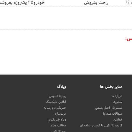
 👇
راحت بفروش
خودرو۴۵ یک‌روزه بفروشش
س:
سایر بخش ها
وبلاگ
درباره ما
روابط عمومی
مجوزها
آنلاین مارکتینگ
مشتریان اخبار رسمی
خبرنگاری و رسانه
سوالات متداول
برندسازی
قوانین
ویژه خبرنگاران
از رپورتاژ آگهی تا کمپین رسانه ای
مطالب ویژه
رپورتاژ آگهی