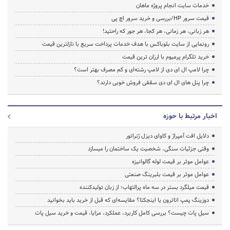
خدمات سایت انجام پروژه ماهان
قیمت سرور HP/بررسی و خرید سرور اچ پی
هر زبانی، هر زمانی، هر کجا، هر جور که راحتید!
رونمایی از سایت بلوباکس با هدف خدمات پرداخت سریع با نازلترین قیمت
خرید تلگرام پرمیوم با ارزان ترین قیمت
چرا لامپ ال ای دی از لامپ رشته‌ای و کم مصرف بهتر است؟
چرا پنل های ال ای دی سقفی فروش خوبی دارند؟
اخبار مرتبط با حوزه
دلایل افت آمپراژ و کاوای دیزل ژنراتور
وقتی جزئیات سنگی، شخصیت یک ساختمان را میسازد
عوامل موثر بر قیمت لوله گالوانیزه
عوامل موثر بر قیمت بلبرینگ صنعتی
قیمت میلگرد بستر در سه ماه پرالتهاب؛ از زبان تولیدکننده
دوزینگ پمپ اتاترون یا اینجکتا؟ مقایسه‌ای که قبل از خرید باید بخوانید
سیل پات چیست؟ بررسی کامل کاربرد، عملکرد، مزایا، قیمت و خرید سیل پات