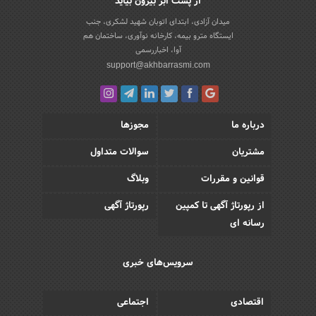
از پشت ابر بیرون بیاید
میدان آزادی، ابتدای اتوبان شهید لشکری، جنب
ایستگاه مترو بیمه، کارخانه نوآوری، ساختمان هم
آوا، اخباررسمی
support@akhbarrasmi.com
درباره ما
مجوزها
مشتریان
سوالات متداول
قوانین و مقررات
وبلاگ
از رپورتاژ آگهی تا کمپین
رپورتاژ آگهی
رسانه ای
سرویس‌های خبری
اقتصادی
اجتماعی