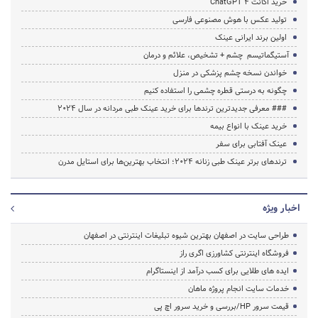
خرید اکانت ChatGPT 4
تولید عکس با هوش مصنوعی فارسی
اولین برند ایرانی عینک
آستیگماتیسم چشم + تشخیص، علائم و درمان
خواندن نسخه چشم پزشکی در منزل
چگونه به درستی قطره چشمی را استفاده کنیم
### معرفی جدیدترین ترندها برای خرید عینک طبی مردانه در سال 2024
خرید عینک با انواع بیمه
عینک آفتابی برای سفر
ترندهای برتر عینک طبی زنانه 2024؛ انتخاب بهترین‌ها برای استایل مدرن
اخبار ویژه
طراحی سایت در اصفهان بهترین شیوه تبلیغات اینترنتی در اصفهان
فروشگاه اینترنتی کشاورزی اگری راز
ایده های طلایی برای کسب درآمد از اینستاگرام
خدمات سایت انجام پروژه ماهان
قیمت سرور HP/بررسی و خرید سرور اچ پی