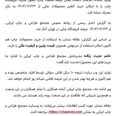
تولید کننده/ خدمات دهنده فعال عرصه صنعت چاپ کشور، سایت فروشگاه
چاپ را با امکان خرید آنلاین محصولات چاپی از 1403/02/23 به بازار
مصرف عرضه کرد.
به گزارش اخبار رسمی از روابط عمومی مجتمع طراحی و چاپ ایرانی،
از 1403/02/23 عرضه فروشگاه چاپی در تهران آغاز شد.
جستجو
بر اساس این گزارش، علاقه مندان به استفاده از خرید محصولات چاپ هم
اکنون امکان استفاده از مزیتهایی همچون
قیمت پایین و کیفیت عالی
را دارند.
خانم حدیث زنگنه
مدیرعامل مجتمع طراحی و چاپ ایرانی با اشاره به
مزیت‌های این محصول/خدمت تازه گفت:
تولید این وب سایت نتیجه 10 سال تلاش متوالی توسط افراد متخصص بوده و
هم اکنون و هرچه بهتر شدن در این عرصه تلاشی شبانه روز انجام خواهد شد.
وی ادامه داد: مجتمع چاپ ایرانی آماده همکاری با تمام همکاران در این صنعت
و همچنین عزیزانی که علاقمند در این صنعت روبه رشد هستند می باشند.
علاقه مندان جهت کسب اطلاعات بیشتر می‌توانند به وبسایت مجتمع طراحی و
چاپ ایرانی به نشانی
https://chapirani.com/
مراجعه کنند.