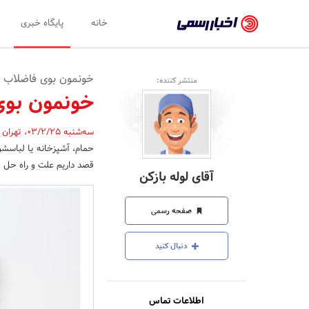
اخبار
خانه
پایگاه خبری
رسمی
-
خونمون بوی فاضلاب م
منتشر کننده:
اخبار
خونمون بوی
تایید
سه‌شنبه 03/2/25
،
تهران
شده
حمام، آشپزخانه یا لباسشو
شرکت‌ها،
قصد داریم علت و راه حل ه
آقای لوله بازکن
سازمان‌ها
و
صفحه رسمی
روابط
دنبال کنید
عمومی‌ها
اطلاعات تماس