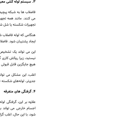
3. سیستم لوله کشی معیوب
فاضلاب ها به شبکه پیچید
می کنند. مانند همه تجهیز
تجهیزات شکسته یا شل شو
هنگامی که لوله فاضلاب ش
ایجاد پشتیبان شود. فاضلاب
این می تواند یک تشخیص 
نیستید، زیرا روکش کاری
هیچ جایگزین قابل قبولی بر
اغلب، این مشکل می توان
جدی‌تر، لوله‌های شکسته قط
4. گرفتگی های متفرقه
علاوه بر این، گرفتگی لو
اجسام خارجی می تواند بوی
شود، با این حال، اغلب گ