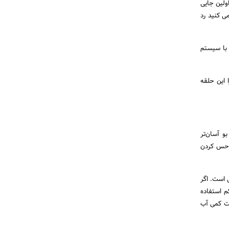
ولین جایی
ی کنید رد
با سیستم
 این حلقه
و آسان‌تر
ا حس کردن
 است. اگر
م استفاده
ست کمی آب