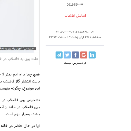
091975*****
[نمایش اطلاعات]
کد: 140302237914818470
سه‌شنبه 25 اردیبهشت 03 ساعت 23:14
علت بوی بد فاضلاب در خ
در دسترس نیست
هیچ چیز برای ادم بدتر از
باعث انتشار گاز فاضلاب ب
این موضوع، چگونه بفهمید
تشخیص بوی فاضلاب در خان
بوی فاضلاب در خانه از آن
باشد، بسیار مهم است.
آیا در حال حاضر در خانه