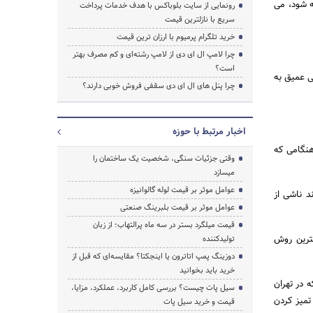
ه شود، می
رونمایی از سایت بلوباکس با هدف خدمات پرداخت
سریع با نازلترین قیمت
خرید تلگرام پرمیوم با ارزان ترین قیمت
چرا لامپ ال ای دی از لامپ رشته‌ای و کم مصرف بهتر
جستجو
است؟
ی عمیق به
چرا پنل های ال ای دی سقفی فروش خوبی دارند؟
اخبار مرتبط با حوزه
هنگامی که
وقتی جزئیات سنگی، شخصیت یک ساختمان را
میسازد
عوامل موثر بر قیمت لوله گالوانیزه
د ناشی از
عوامل موثر بر قیمت بلبرینگ صنعتی
قیمت میلگرد بستر در سه ماه پرالتهاب؛ از زبان
ترین روش
تولیدکننده
دوزینگ پمپ اتاترون یا اینجکتا؟ مقایسه‌ای که قبل از
خرید باید بخوانید
 در تهران
سیل پات چیست؟ بررسی کامل کاربرد، عملکرد، مزایا،
تمیز کردن
قیمت و خرید سیل پات