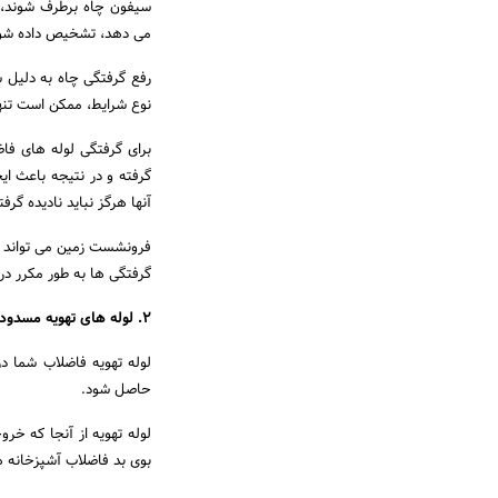
سیفون چاه برطرف شوند، 
می دهد، تشخیص داده شو
رفع گرفتگی چاه به دلیل 
نوع شرایط، ممکن است تنها ا
برای گرفتگی لوله های فا
گرفته و در نتیجه باعث ا
آنها هرگز نباید نادیده گرف
فرونشست زمین می تواند ی
گرفتگی ها به طور مکرر د
2. لوله های تهویه مسدود شده
لوله تهویه فاضلاب شما در
حاصل شود.
لوله تهویه از آنجا که خر
بوی بد فاضلاب آشپزخانه 