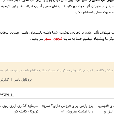
برای تمیز کردن پارچ و لیوان لب طلایی، بهتر است از مو
کنید و از ساییدن آنها خودداری کنید تا لبه‌های طلایی آسیب نبینند. همچنین، توصیه 
را به صورت دستی شستشو دهید.
 می‌تواند تأثیر زیادی بر تجربه‌ی نوشیدن شما داشته باشد.برای داشتن بهترین انتخاب 
یگر ما پیشنهاد میکنیم حتما به سایت
فنجون استور
سر بزنید .
منتشر کننده را تایید می‌کند ولی مسئولیت صحت مطلب منتشر شده بر عهده ناشر اس
پروفایل ناشر
گزارش 
ای قدیمی،
پژو پارس برای فروش داری؟ سریع
سرمایه گذاری ارزی روی س
ون لیزر و
و با امنیت بفروش ✅
تویوتا - کلیک کن