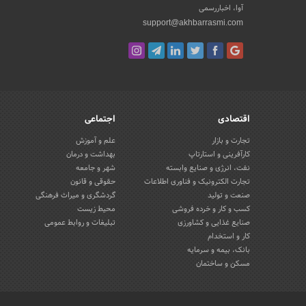
آوا، اخباررسمی
support@akhbarrasmi.com
اقتصادی
اجتماعی
تجارت و بازار
علم و آموزش
کارآفرینی و استارتاپ
بهداشت و درمان
نفت، انرژی و صنایع وابسته
شهر و جامعه
تجارت الکترونیک و فناوری اطلاعات
حقوقی و قانون
صنعت و تولید
گردشگری و میراث فرهنگی
کسب و کار و خرده فروشی
محیط زیست
صنایع غذایی و کشاورزی
تبلیغات و روابط عمومی
کار و استخدام
بانک، بیمه و سرمایه
مسکن و ساختمان