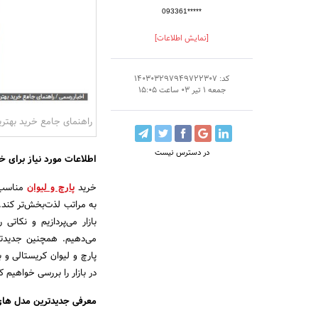
093361*****
[نمایش اطلاعات]
کد: 140303297949722307
جمعه 1 تیر 03 ساعت 15:05
راهنمای جامع خرید بهترین
در دسترس نیست
اطلاعات مورد نیاز برای خر
خرید
پارچ و لیوان
مناسب م
به مراتب لذت‌بخش‌تر کند. 
بازار می‌پردازیم و نکاتی
می‌دهیم. همچنین جدیدتر
پارچ و لیوان کریستالی و 
در بازار را بررسی خواهیم ک
معرفی جدیدترین مدل های 