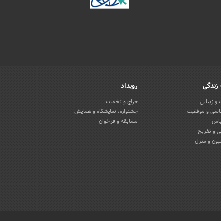
زندگی
رویداد
و زیبایی
حراج و تخفیف
اسی و موفقیت
جشنواره، نمایشگاه و همایش
باس
مسابقه و فراخوان
 و تفریح
یون و منزل