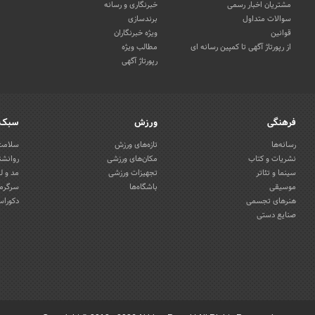
مشتریان اخبار رسمی
خبرنگاری و رسانه
سوالات متداول
برندسازی
قوانین
ویژه خبرنگاران
از رپورتاژ آگهی تا کمپین رسانه ای
مطالب ویژه
رپورتاژ آگهی
فرهنگی
ورزش
سبک 
رسانه‌ها
تازه‌های ورزش
سلامت 
نشریات و کتاب
مکان‌های ورزشی
روانشن
سینما و تئاتر
تجهیزات ورزشی
مد و ل
موسیقی
باشگاه‌ها
سرگرمی
هنرهای تجسمی
دکوراس
صنایع دستی