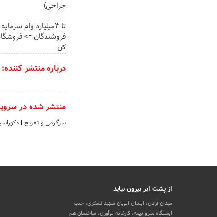
جراحی)
تا 3میلیارد وام سرمای
فروشندگان => فروشگا
کن
درباره منتشر کننده:
منتشر شده در سروی
سرگرمی و تفریح
|
دکوراسی
از پشت ابر بیرون بیاید
میدان آزادی، ابتدای اتوبان شهید لشکری، جنب
ایستگاه مترو بیمه، کارخانه نوآوری، ساختمان هم