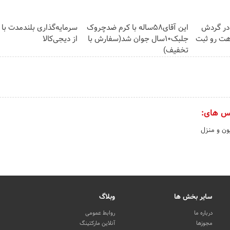
ه در گردش
این آقای58ساله با کرم ضدچروک
سرمایه‌گذاری بلندمدت با 
هت رو ثبت
جلبک10سال جوان شد(سفارش با
از دیجی‌کالا
تخفیف)
س های:
ون و منزل
سایر بخش ها
وبلاگ
درباره ما
روابط عمومی
مجوزها
آنلاین مارکتینگ