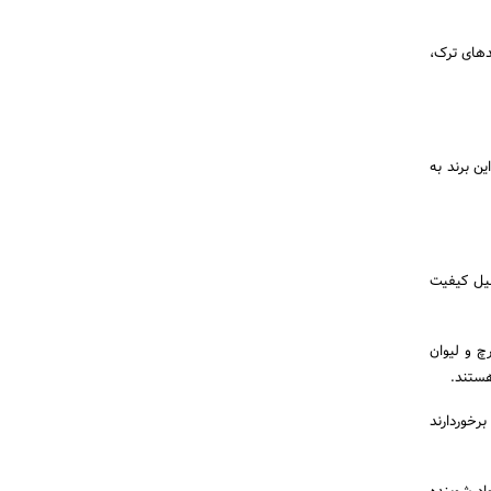
دهای ترک،
 برند به
لیل کیفیت
رچ و لیوان
هستند.
رخوردارند