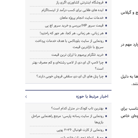
فروشگاه اینترنتی کشاورزی اگری راز
ایده های طلایی برای کسب درآمد از اینستاگرام
رچ و گیلاس
خدمات سایت انجام پروژه ماهان
قیمت سرور HP/بررسی و خرید سرور اچ پی
هر زبانی، هر زمانی، هر کجا، هر جور که راحتید!
رونمایی از سایت بلوباکس با هدف خدمات پرداخت
رد مهم در
سریع با نازلترین قیمت
خرید تلگرام پرمیوم با ارزان ترین قیمت
چرا لامپ ال ای دی از لامپ رشته‌ای و کم مصرف بهتر
است؟
ا به دلیل
چرا پنل های ال ای دی سقفی فروش خوبی دارند؟
ند.
اخبار مرتبط با حوزه
ناسب برای
بهترین تاب کودک در منزل کدام است؟
لوه‌ای خاص
رونمایی از سایت رسانه پارسی؛ مرجع راهنمایی مراحل
بازی‌ها
رونمایی از کارت فوتبال ۲۰۲۶ پوپی
معرفی انواع تجهیزات خانه بازی