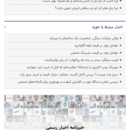
چرا لامپ ال ای دی از لامپ رشته‌ای و کم مصرف بهتر است؟
چرا پنل های ال ای دی سقفی فروش خوبی دارند؟
اخبار مرتبط با حوزه
وقتی جزئیات سنگی، شخصیت یک ساختمان را میسازد
عوامل موثر بر قیمت لوله گالوانیزه
عوامل موثر بر قیمت بلبرینگ صنعتی
قیمت میلگرد بستر در سه ماه پرالتهاب؛ از زبان تولیدکننده
دوزینگ پمپ اتاترون یا اینجکتا؟ مقایسه‌ای که قبل از خرید باید بخوانید
سیل پات چیست؟ بررسی کامل کاربرد، عملکرد، مزایا، قیمت و خرید سیل پات
بررسی نقش دستگاه نورد در افزایش کیفیت و بهره‌وری برای کارخانه‌های صنعتی
خبرنامه اخبار رسمی