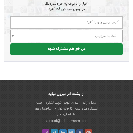
اخبار را با توجه به حوزه موردنظر
در ایمیل خود دریافت کنید
انتخاب سرویس
می خواهم مشترک شوم
از پشت ابر بیرون بیاید
میدان آزادی، ابتدای اتوبان شهید لشکری، جنب
ایستگاه مترو بیمه، کارخانه نوآوری، ساختمان هم
آوا، اخباررسمی
support@akhbarrasmi.com