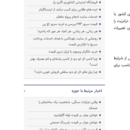
فروشگاه اینترنتی کشاورزی اگری راز
ایده های طلایی برای کسب درآمد از اینستاگرام
ن کشور با
خدمات سایت انجام پروژه ماهان
رانزیت را
قیمت سرور HP/بررسی و خرید سرور اچ پی
ن تغییرات
هر زبانی، هر زمانی، هر کجا، هر جور که راحتید!
رونمایی از سایت بلوباکس با هدف خدمات پرداخت
سریع با نازلترین قیمت
خرید تلگرام پرمیوم با ارزان ترین قیمت
 از شرایط
چرا لامپ ال ای دی از لامپ رشته‌ای و کم مصرف بهتر
ناسب برای
است؟
چرا پنل های ال ای دی سقفی فروش خوبی دارند؟
اخبار مرتبط با حوزه
وقتی جزئیات سنگی، شخصیت یک ساختمان را
میسازد
عوامل موثر بر قیمت لوله گالوانیزه
عوامل موثر بر قیمت بلبرینگ صنعتی
قیمت میلگرد بستر در سه ماه پرالتهاب؛ از زبان