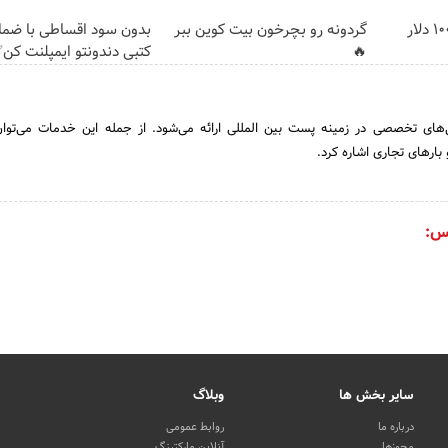
گردونه رو بچرخون و 1000 دلار
گردونه رو بچرخون بیت کوین ببر
بدون سود اقساطی با ضمان
🔥
کتبی دندونتو ایمپلنت کن
‌های تخصصی در زمینه پست بین المللی ارائه می‌شود. از جمله این خدمات می‌تو
بارهای تجاری اشاره کرد.
س:
سایر بخش ها
وبلاگ
درباره ما
روابط عمومی
مجوزها
آنلاین مارکتینگ