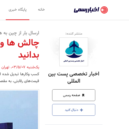
اخبار
خانه
پایگاه خبری
رسمی
-
ارسال بار از چین به 
منتشر کننده:
اخبار
چالش ها و ر
تایید
بدانید
شده
شرکت‌ها،
یک‌شنبه 03/5/07
،
تهران
اخبار تخصصی پست بین
کسب وکارها تبدیل شده اس
سازمان‌ها
المللی
قیمت‌های رقابتی، به مقص
و
صفحه رسمی
روابط
عمومی‌ها
دنبال کنید