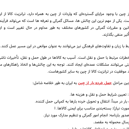
چین با وجود مزایای گسترده‌ای که واردات از چین به همراه دارد، ترانزیت کالا از ای
 یکی از مهم ترین این چالش ها، مسائل گمرکی و تعرفه ها است که می‌تواند فرآیند ت
وانین و مقررات گمرکی در کشورهای مختلف به ‌طور مداوم در حال تغییر است و ای
أثیر منفی بگذارند.
ط با زبان و تفاوت‌های فرهنگی نیز می‌توانند به عنوان موانعی در این مسیر عمل کنند.
طرات مرتبط با حمل و نقل است. آسیب به کالاها در طول حمل و نقل، تأخیرات ناشی
ی می‌توانند مشکلات عمده‌ای ایجاد کنند. توجه به این چالش‌ها و اتخاذ راهکارهای م
د موفقیت در ترانزیت کالا از چین به سایر کشورهاست.
 چین مراحل
حمل خرده بار از چین
به ایران به طور خلاصه شامل:
د: تعیین شرایط حمل و نقل و هزینه ها.
ار در مبدأ: انتقال و تحویل خرده بارها به کمپانی حمل کننده.
صورت نیاز): بسته‌بندی مناسب برای ایمنی کالاها. ا
دور بارنامه: انجام امور گمرکی و تنظیم مدارک مورد نیاز.
ارسال محموله به مقصد.