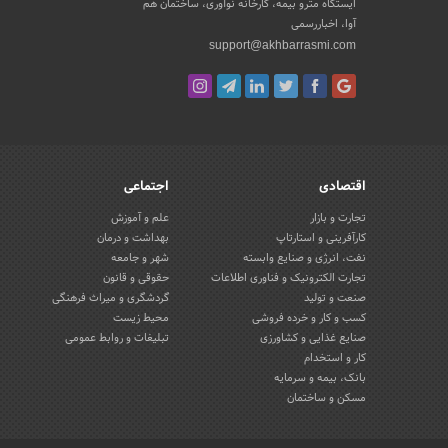
ایستگاه مترو بیمه، کارخانه نوآوری، ساختمان هم
آوا، اخباررسمی
support@akhbarrasmi.com
اقتصادی
اجتماعی
تجارت و بازار
علم و آموزش
کارآفرینی و استارتاپ
بهداشت و درمان
نفت، انرژی و صنایع وابسته
شهر و جامعه
تجارت الکترونیک و فناوری اطلاعات
حقوقی و قانون
صنعت و تولید
گردشگری و میراث فرهنگی
کسب و کار و خرده فروشی
محیط زیست
صنایع غذایی و کشاورزی
تبلیغات و روابط عمومی
کار و استخدام
بانک، بیمه و سرمایه
مسکن و ساختمان