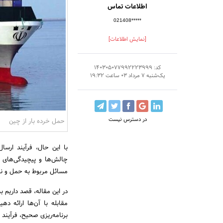
اطلاعات تماس
021408*****
[نمایش اطلاعات]
کد: 140305077992223999
یک‌شنبه 7 مرداد 03 ساعت 19:32
در دسترس نیست
حمل خرده بار از چین
با این حال، فرآیند ارسال
چالش‌ها و پیچیدگی‌های خ
مسائل مربوط به حمل و نقل
در این مقاله، قصد داریم ب
مقابله با آن‌ها ارائه 
برنامه‌ریزی صحیح، فرآیند