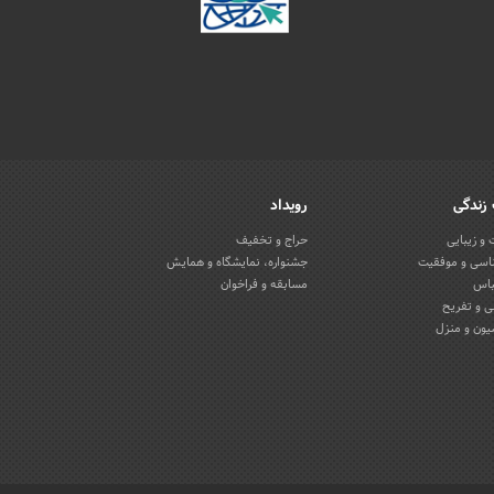
زندگی
رویداد
و زیبایی
حراج و تخفیف
اسی و موفقیت
جشنواره، نمایشگاه و همایش
باس
مسابقه و فراخوان
 و تفریح
یون و منزل