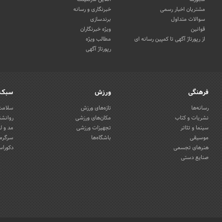
مشتریان اخبار رسمی
خبرنگاری و رسانه
سوالات متداول
برندسازی
قوانین
ویژه خبرنگاران
از رپورتاژ آگهی تا کمپین رسانه ای
مطالب ویژه
رپورتاژ آگهی
فرهنگی
ورزش
سبک 
رسانه‌ها
تازه‌های ورزش
سلامت 
نشریات و کتاب
مکان‌های ورزشی
روانشن
سینما و تئاتر
تجهیزات ورزشی
مد و ل
موسیقی
باشگاه‌ها
سرگرمی
هنرهای تجسمی
دکوراس
صنایع دستی