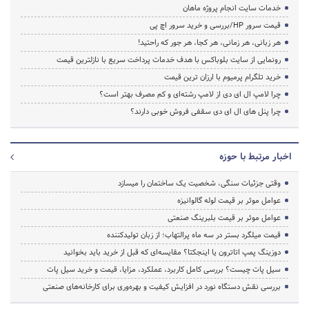
خدمات سایت انجام پروژه ماهان
قیمت سرور HP/بررسی و خرید سرور اچ پی
هر زبانی، هر زمانی، هر کجا، هر جور که راحتید!
رونمایی از سایت بلوباکس با هدف خدمات پرداخت سریع با نازلترین قیمت
خرید تلگرام پرمیوم با ارزان ترین قیمت
چرا لامپ ال ای دی از لامپ رشته‌ای و کم مصرف بهتر است؟
چرا پنل های ال ای دی سقفی فروش خوبی دارند؟
اخبار مرتبط با حوزه
وقتی جزئیات سنگی، شخصیت یک ساختمان را میسازد
عوامل موثر بر قیمت لوله گالوانیزه
عوامل موثر بر قیمت بلبرینگ صنعتی
قیمت میلگرد بستر در سه ماه پرالتهاب؛ از زبان تولیدکننده
دوزینگ پمپ اتاترون یا اینجکتا؟ مقایسه‌ای که قبل از خرید باید بخوانید
سیل پات چیست؟ بررسی کامل کاربرد، عملکرد، مزایا، قیمت و خرید سیل پات
بررسی نقش دستگاه نورد در افزایش کیفیت و بهره‌وری برای کارخانه‌های صنعتی