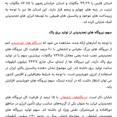
استان فارس با 99.29 مگاوات و استان خراسان رضوی با 86.75 مگاوات به
جستجو
ترتیب در رتبه های چهارم و پنجم قرار دارند. این استان ها نیز با توجه به
زیرساخت های موجود و پتانسیل های طبیعی، به توسعه انرژی های تجدیدپذیر
کمک شایانی کرده اند.
سهم نیروگاه های تجدیدپذیر از تولید برق پاک
با توجه به آمارهای ارائه شده، مشاهده می شود که
نیروگاه های خورشیدی
اعم
از نیروگاه های بزرگ مقیاس و انشعابی با 60 درصد ظرفیت کل نیروگاه های
تجدیدپذیر نصب شده یعنی معادل 736/5 مگاوات، بیشترین سهم را در تولید
برق پاک دارند. این نیروگاه ها از ابتدای سال جاری 4437 میلیون کیلووات
ساعت تولید برق داشته اند. این موضوع نشان دهنده پتانسیل بالای ایران در
استفاده از انرژی خورشیدی است. با توجه به شرایط جغرافیایی و اقلیمی کشور،
می توان انتظار داشت که در آینده نزدیک، سهم نیروگاه های خورشیدی افزایش
یابد.
شایان ذکر است،
نیروگاه‌های انشعابی
با 15 درصد از ظرفیت کل نیروگاه های
تجدیدپذیر ایران، به عنوان یکی از گزینه‌های مناسب برای تأمین انرژی در مناطق
دورافتاده و غیرمتمرکز، نقش ویژه ای داشته اند. سهم تولید نیروگاه های
تجدیدپذیر انشعابی در چهارماه ابتدایی سال در حدود 1060 میلیون کیلووات