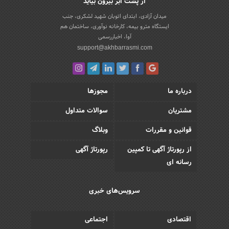
از پشت ابر بیرون بیاید
میدان آزادی، ابتدای اتوبان شهید لشکری، جنب
ایستگاه مترو بیمه، کارخانه نوآوری، ساختمان هم
آوا، اخباررسمی
support@akhbarrasmi.com
درباره ما
مجوزها
مشتریان
سوالات متداول
قوانین و مقررات
وبلاگ
از رپورتاژ آگهی تا کمپین
رپورتاژ آگهی
رسانه ای
سرویس‌های خبری
اقتصادی
اجتماعی