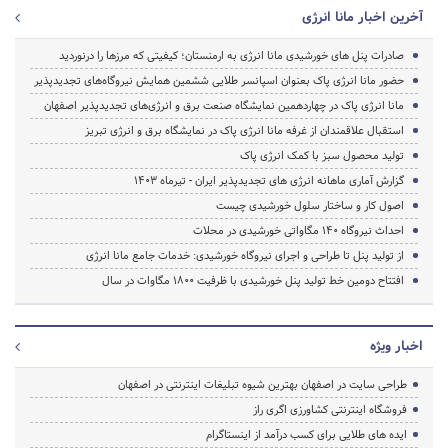
آخرین اخبار مانا انرژی
صادرات پنل های خورشیدی مانا انرژی به ارمنستان؛ کیفیتی که مرزها را درنوردید
حضور مانا انرژی پاک بعنوان اسپانسر طلایی ششمین همایش نیروگاه‌های تجدیدپذیر
مانا انرژی پاک در چهاردهمین نمایشگاه صنعت برق و انرژی‌های تجدیدپذیر اصفهان
استقبال علاقمندان از غرفه مانا انرژی پاک در نمایشگاه برق و انرژی تبریز
تولید محصول سبز با کمک انرژی پاک
گزارش آماری ماهانه انرژی های تجدیدپذیر ایران - تیرماه 1403
اصول کار و ساختار سلول خورشیدی چیست
احداث نیروگاه 140 مگاواتی خورشیدی در محلات
از تولید پنل تا طراحی و اجرای نیروگاه خورشیدی: خدمات جامع مانا انرژی
افتتاح دومین خط تولید پنل خورشیدی با ظرفیت ۱۸۰۰ مگاوات در سال
اخبار ویژه
طراحی سایت در اصفهان بهترین شیوه تبلیغات اینترنتی در اصفهان
فروشگاه اینترنتی کشاورزی اگری راز
ایده های طلایی برای کسب درآمد از اینستاگرام