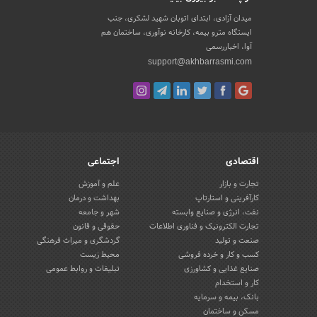
میدان آزادی، ابتدای اتوبان شهید لشکری، جنب
ایستگاه مترو بیمه، کارخانه نوآوری، ساختمان هم
آوا، اخباررسمی
support@akhbarrasmi.com
اقتصادی
اجتماعی
تجارت و بازار
علم و آموزش
کارآفرینی و استارتاپ
بهداشت و درمان
نفت، انرژی و صنایع وابسته
شهر و جامعه
تجارت الکترونیک و فناوری اطلاعات
حقوقی و قانون
صنعت و تولید
گردشگری و میراث فرهنگی
کسب و کار و خرده فروشی
محیط زیست
صنایع غذایی و کشاورزی
تبلیغات و روابط عمومی
کار و استخدام
بانک، بیمه و سرمایه
مسکن و ساختمان