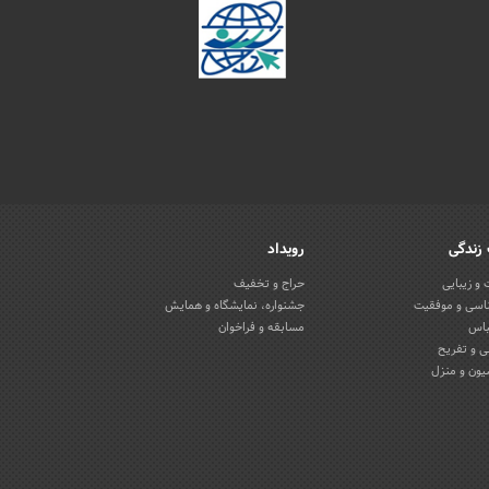
زندگی
رویداد
و زیبایی
حراج و تخفیف
اسی و موفقیت
جشنواره، نمایشگاه و همایش
باس
مسابقه و فراخوان
 و تفریح
یون و منزل