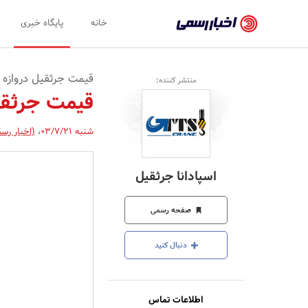
اخبار
خانه
پایگاه خبری
رسمی
-
قیمت جرثقیل دروازه ای 
منتشر کننده:
اخبار
قیمت جرثقیل
تایید
شنبه 03/7/21
،
(اخبار رس
شده
شرکت‌ها،
اسپادانا جرثقیل
سازمان‌ها
و
صفحه رسمی
روابط
دنبال کنید
عمومی‌ها
اطلاعات تماس