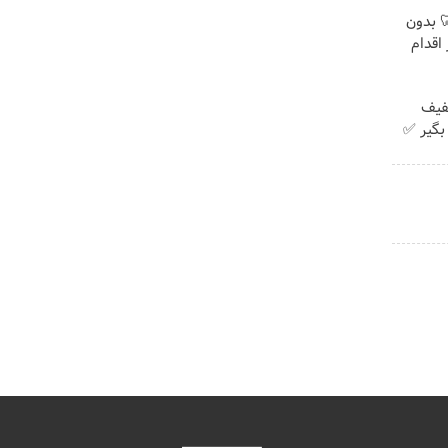
 🦷 بدون
اقدام
با ۲۵٪ تخفیف
بگیر ✅