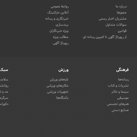
درباره ما
روابط عمومی
مجوزها
آنلاین مارکتینگ
مشتریان اخبار رسمی
خبرنگاری و رسانه
سوالات متداول
برندسازی
قوانین
ویژه خبرنگاران
از رپورتاژ آگهی تا کمپین رسانه ای
مطالب ویژه
رپورتاژ آگهی
فرهنگی
ورزش
سبک 
رسانه‌ها
تازه‌های ورزش
سلامت 
نشریات و کتاب
مکان‌های ورزشی
روانشن
سینما و تئاتر
تجهیزات ورزشی
مد و ل
موسیقی
باشگاه‌ها
سرگرمی
هنرهای تجسمی
دکوراس
صنایع دستی