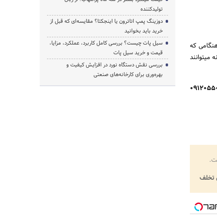
تولیدکننده
دوزینگ پمپ اتاترون یا اینجکتا؟ مقایسه‌ای که قبل از
خرید باید بخوانید
سیل پات چیست؟ بررسی کامل کاربرد، عملکرد، مزایا،
هنگامی که
قیمت و خرید سیل پات
 میتوانند
بررسی نقش دستگاه نورد در افزایش کیفیت و
بهره‌وری برای کارخانه‌های صنعتی
ثقیل های کارگاهی، دروازه ای، سقفی و بازویی با شماره تلفن 09120550027
ت.
تخلف