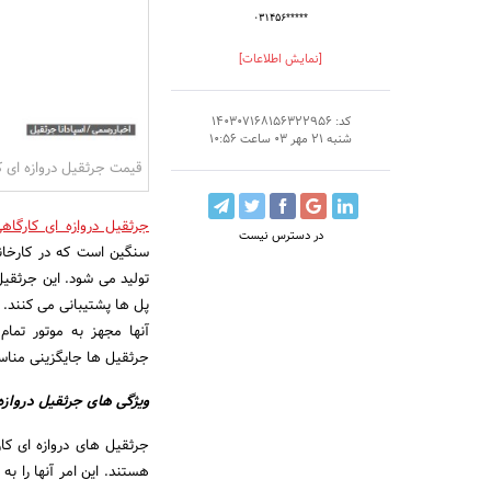
۰۳۱۴۵۶*****
[نمایش اطلاعات]
کد: 140307168156322956
شنبه 21 مهر 03 ساعت 10:56
قیمت جرثقیل دروازه ای ک
جرثقیل دروازه ای کارگاه
در دسترس نیست
سنگین است که در کارخان
تولید می شود. این جرثقی
پل ها پشتیبانی می کنند. 
آنها مجهز به موتور تمام
جرثقیل ها جایگزینی مناس
ویژگی های جرثقیل دروازه
جرثقیل های دروازه ای ک
هستند. این امر آنها را به