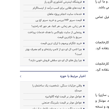
 ما آن را
فروشگاه اینترنتی کشاورزی اگری راز
ی باشد.
ایده های طلایی برای کسب درآمد از اینستاگرام
خدمات سایت انجام پروژه ماهان
جرثقیل تمامی
قیمت سرور HP/بررسی و خرید سرور اچ پی
هر زبانی، هر زمانی، هر کجا، هر جور که راحتید!
رونمایی از سایت بلوباکس با هدف خدمات پرداخت
سریع با نازلترین قیمت
کارخانجات
خرید تلگرام پرمیوم با ارزان ترین قیمت
فاده کرد.
چرا لامپ ال ای دی از لامپ رشته‌ای و کم مصرف بهتر
است؟
چرا پنل های ال ای دی سقفی فروش خوبی دارند؟
کارخانجات
فاده کرد.
اخبار مرتبط با حوزه
وقتی جزئیات سنگی، شخصیت یک ساختمان را
میسازد
 به بالا (قابل سفارشی سازی) را
عوامل موثر بر قیمت لوله گالوانیزه
 مونتاژ و
عوامل موثر بر قیمت بلبرینگ صنعتی
ود و نسخه
قیمت میلگرد بستر در سه ماه پرالتهاب؛ از زبان