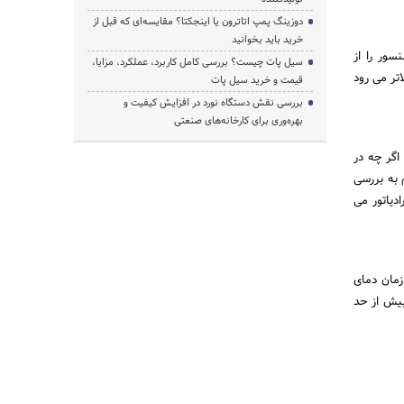
دوزینگ پمپ اتاترون یا اینجکتا؟ مقایسه‌ای که قبل از
خرید باید بخوانید
تن سنسور را از
سیل پات چیست؟ بررسی کامل کاربرد، عملکرد، مزایا،
وی ۱۰ باشد و هر چه دما بالاتر می رود
قیمت و خرید سیل پات
بررسی نقش دستگاه نورد در افزایش کیفیت و
بهره‌وری برای کارخانه‌های صنعتی
خب ترمیستور یا انتیسی NTC خراب هست. اگر چه در
یم به بررسی
رادیاتور می
زمان دمای
بیش از حد