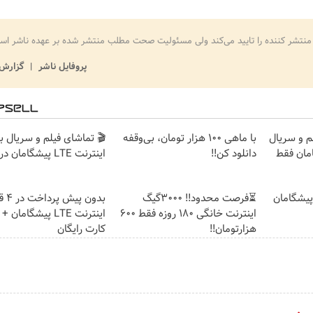
منتشر کننده را تایید می‌کند ولی مسئولیت صحت مطلب منتشر شده بر عهده ناشر اس
پروفایل ناشر
گزارش 
م و سریال
با ماهی 100 هزار تومان، بی‌وقفه
🎬 تماشای فیلم و سریال ب
امان فقط
دانلود کن!!
اینترنت LTE پیشگامان در 4 قسط
ت پیشگامان
⏳فرصت محدود!! 3000گیگ
بدون 
اینترنت خانگی 180 روزه فقط 600
اینترنت LTE پیشگامان
هزارتومان!!
کارت رایگان