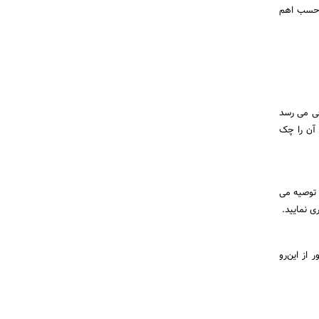
ر حسب اهم
فی می رسد
م هست. پس آن را چک
ابراین توصیه می
 نمایید.
ن رادیاتور از این‌رو