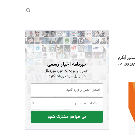
رمیستور آبگرم
خبرنامه اخبار رسمی
مصرفی اشکال دارد.برای این ارور با شماره تماس 02122669196-02144284743-02177241505-02166593368-
اخبار را با توجه به حوزه موردنظر
در ایمیل خود دریافت کنید
انتخاب سرویس
می خواهم مشترک شوم