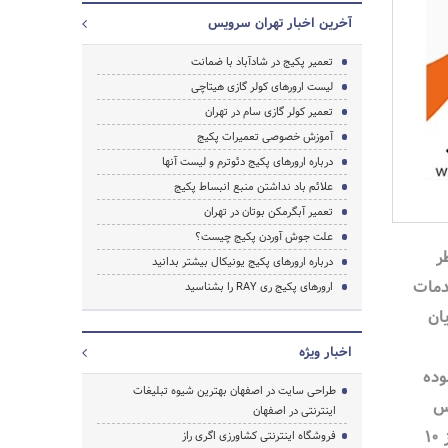
آخرین اخبار تهران سرویس
تعمیر پکیج در شادآباد با ضمانت
لیست ارورهای کولر گازی هیتاچی
تعمیر کولر گازی سام در تهران
آموزش خصوصی تعمیرات پکیج
درباره ارورهای پکیج دئوترم و لیست آنها
علائم باد نداشتن منبع انبساط پکیج
تعمیر آبگرمکن بوتان در تهران
علت جوش آوردن پکیج چیست؟
ر
درباره ارورهای پکیج یونیکال بیشتر بدانید
 خدمات
ارورهای پکیج ری RAY را بشناسید
ان
جستجو
اخبار ویژه
وده
طراحی سایت در اصفهان بهترین شیوه تبلیغات
س
اینترنتی در اصفهان
آنلاین با داشتن بیش از ۱۰
فروشگاه اینترنتی کشاورزی اگری راز