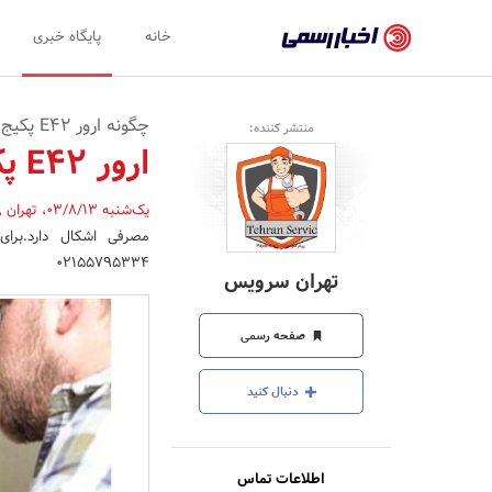
اخبار
خانه
پایگاه خبری
رسمی
-
چگونه ارور E42 پکیج ایران رادیاتور را برطرف کنیم؟
منتشر کننده:
اخبار
ارور E42 پکیج ایران رادیاتور
تایید
یک‌شنبه 03/8/13
،
تهران
,
شده
شرکت‌ها،
02155795334
تهران سرویس
سازمان‌ها
و
صفحه رسمی
روابط
دنبال کنید
عمومی‌ها
اطلاعات تماس