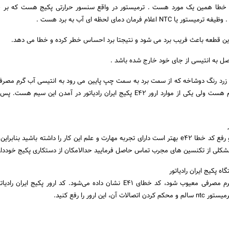
وارد این خطا همین یک مورد هست . ترمیستور در واقع سنسور حرارتی پکیج هست که ب
علام فرمان دمای لحظه ای آب به برد هست .
این قطعه باعث فریب برد می شود و نتیجتا برد احساس خطر کرده و خطا می دهد.
به انتیسی از جای خود خارج شده باشد .
سیم زرد رنگ دوشاخه که از سمت برد به سمت چپ پایین می رود به انتیسی آب گرم مصر
. هر چند که احتمالش کم هست ولی یکی از موارد ارور E42 پکیج ایران رادیاتور در آمدن این سی
تعمیر پکیج ایران رادیاتور و رفع کد خطا e42 بهتر است دارای تجربه مهارت و علم این کار را داشته باشید بن
شکلی از تکنسین های مجرب تماس حاصل فرمایید حدالامکان از دستکاری پکیج خودداری
درصورتی که ترمیستور آبگرم مصرفی معیوب شود، کد خطای E41 نشان داده می‌شود. کد ارور پکیج ایرا
 این ارور را رفع کنید.