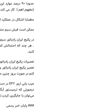
حدودا 90 درصد م
(مفهوم اهم ) کار می کند . وظیفه ترمیستور یا NTC ا
مطمئنا اشکال در عملکرد 
ممکن است فیش سیم متصل 
در پکیج ایران رادیاتور 
کنید.
تعمیرات پکیج ایران رادیاتور
کنم در صورت بروز چنین م
عیب یابی ارور E42 در دستگاه پکیج ایران رادیاتور
می‌توان با جایگزین کردن ترمیستور ntc سالم و محکم کردن اتصالات آن،
### پایان خبر رسمی