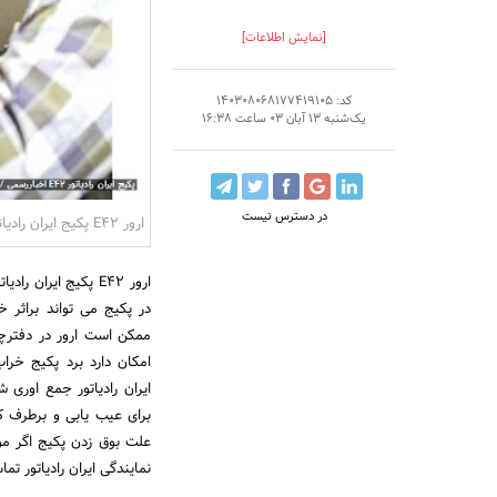
[نمایش اطلاعات]
کد: 140308068177419105
یک‌شنبه 13 آبان 03 ساعت 16:38
در دسترس نیست
ارور E42 پکیج ایران رادیاتور
ارور E42 پکیج ایر
در پکیج می تواند براثر 
ممکن است ارور در دفترچه
امکان دارد برد پکیج خرا
ایران رادیاتور جمع اوری 
برای عیب یابی و برطرف کر
علت بوق زدن پکیج اگر مو
نمایندگی ایران رادیاتور تم