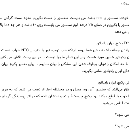
تگاه
علت اینه رو ممکن است خودت سنسور یا ntc باشد می بایست سنسور را تست بگیریم نحوه تست گرف
دستگاه جدا کرده و اهم سنسور را بگیریم در دمای ۲۵ درجه قوم سنسور می بایست ر
 می دهد.
شاید اولین چیزی که با خواندن جمله بالا به ذهن شما برسد اینکه 
موارد خطای E42 ایران رادیاتور همین مورد هست ولی این تمام ماجرا نیست . در این پست تلاش می کن
E بپردازیم و تا حد امکان راههای برطرف شدن این مشکل را بیان نماییم . برای تعمیر پکیج ایران 
دگی ایران رادیاتور تماس بگیرید.
 پکیج ایران رادیاتور
تفاق می‌افتد که سنسور آن روی مبدل و در محفظه احتراق نصب می شود که به مرور 
ذوب یا قطع میکند برد پکیج چیست؟ و تجربه نشان داده که در اثر پوسیدگی گرمای 
عث قطعی می‌شود.