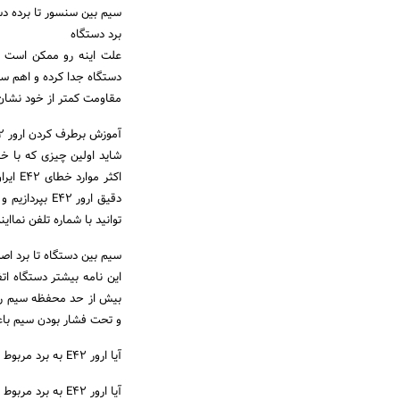
سیم بین سنسور تا برده دس
برد دستگاه
مقاومت کمتر از خود نشان
آموزش برطرف کردن ارور E42 پکیج ایران رادیاتور
اکثر 
دقیق ارور 42
توانید با شماره تلفن نمااین
سیم بین دستگاه تا برد اصلی
این نامه بیشتر دستگاه ا
بیش از حد محفظه سیم را 
و تحت فشار بودن سیم با
آیا ارور E42 به برد مربوط می شود؟
آیا ارور E42 به برد مربوط می شود؟