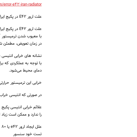
error-e42-iran-radiator/
علت ارور E42 در پکیج ایران رادیاتور
علت ارور E42 در پکیج ایران رادیاتور
در زمان تعویض، مطمئن شو
نشانه های خرابی انتیسی پ
با توجه به عملکردی که بر
دمای محیط می‌شود.
خرابی این ترمیستور حرارتی
در صورتی که انتیسی خراب
علائم خرابی انتیسی پکیج 
را ندارد و ممکن است زیاد 
علل ایجاد ارور e42 یا ۸۰ ۵۰ ایران رادیاتور
تست خود سنسور