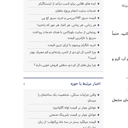
ایده های طلایی برای کسب درآمد از اینستاگرام
نه
خدمات سایت انجام پروژه ماهان
قیمت سرور HP/بررسی و خرید سرور اچ پی
هر زبانی، هر زمانی، هر کجا، هر جور که راحتید!
رونمایی از سایت بلوباکس با هدف خدمات پرداخت
‌شود. برای رفع این کد خطا باید ntc را تعویض کنید. حتماً
سریع با نازلترین قیمت
خرید تلگرام پرمیوم با ارزان ترین قیمت
چرا لامپ ال ای دی از لامپ رشته‌ای و کم مصرف بهتر
است؟
 آب گرم و
چرا پنل های ال ای دی سقفی فروش خوبی دارند؟
.
اخبار مرتبط با حوزه
وقتی جزئیات سنگی، شخصیت یک ساختمان را
دمای مشعل
میسازد
عوامل موثر بر قیمت لوله گالوانیزه
عوامل موثر بر قیمت بلبرینگ صنعتی
قیمت میلگرد بستر در سه ماه پرالتهاب؛ از زبان
تولیدکننده