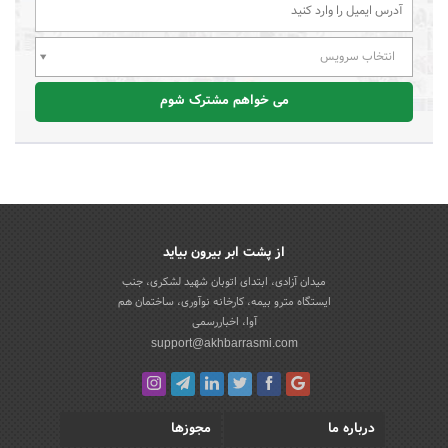
انتخاب سرویس
می خواهم مشترک شوم
از پشت ابر بیرون بیاید
میدان آزادی، ابتدای اتوبان شهید لشکری، جنب
ایستگاه مترو بیمه، کارخانه نوآوری، ساختمان هم
آوا، اخباررسمی
support@akhbarrasmi.com
درباره ما
مجوزها