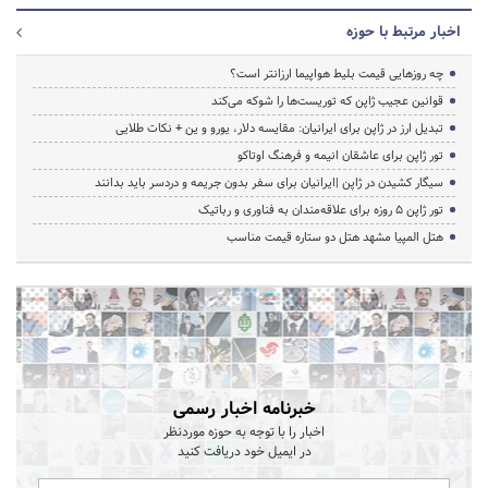
اخبار مرتبط با حوزه
چه روزهایی قیمت بلیط هواپیما ارزانتر است؟
قوانین عجیب ژاپن که توریست‌ها را شوکه می‌کند
تبدیل ارز در ژاپن برای ایرانیان: مقایسه دلار، یورو و ین + نکات طلایی
تور ژاپن برای عاشقان انیمه و فرهنگ اوتاکو
سیگار کشیدن در ژاپن |ایرانیان برای سفر بدون جریمه و دردسر باید بدانند
تور ژاپن ۵ روزه برای علاقه‌مندان به فناوری و رباتیک
هتل المپیا مشهد هتل دو ستاره قیمت مناسب
خبرنامه اخبار رسمی
اخبار را با توجه به حوزه موردنظر
در ایمیل خود دریافت کنید