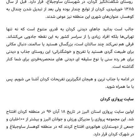
روستای شگفت‌انگیز کردان، در شهرستان ساوجبلاغ، قرار دارد. قبل از سال
۱۳۸۵ خورشیدی، کردان از توابع چندار بوده ولی بعد از تبدیل شدن چندال به
کوهسار، عنوان‌های شهری این منطقه نیز عوض شدند.
جستجو
جالب است بدانید جاهای دیدنی کردان به قدری متنوع است که نه تنها
تهرانی‌ها بلکه افراد زیادی را از سراسر کشور به این نقطه جادویی می‌کشاند.
فرقی هم نمی‌کند چند سالتان است، بزرگسال هستید یا سالمند، دنبال مکانی
برای طبیعت گردی هستید یا تفریح و خوشگذرانی؛ این روستای جذاب و دیدنی
برای هر رده سنی یا نوع سلیقه ای دیدنی های منحصربه‌فردی برای شما کنار
گذاشته است.
در ادامه با جذاب ترین و هیجان انگیزترین تفریحات کردان آشنا می شویم. پس
با ما همراه شوید.
سایت پروازی کردان
اولین سایت پروازی استان البرز در تاریخ ۱۸ آبان ۹۶ در منطقه کردان افتتاح
شد. این مجموعه پروازی را مدیرکل ورزش و جوانان البرز و بیشتر از ۱۰۰خلبان و
جمعی از دوستداران هوانوردی افتتاح کردند که در منطقه کوهسار ساوجبلاغ و
در شهرک کردان قرار دارد.