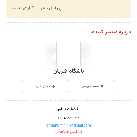
پروفایل ناشر
گزارش تخلف
درباره منتشر کننده:
باشگاه ضربان
صفحه رسمی
دنبال کنید
اطلاعات تماس
093722*****
drmahd*******@gmail.com
[نمایش اطلاعات]