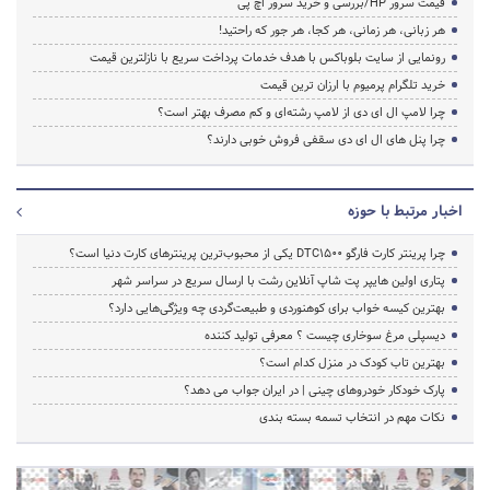
قیمت سرور HP/بررسی و خرید سرور اچ پی
هر زبانی، هر زمانی، هر کجا، هر جور که راحتید!
رونمایی از سایت بلوباکس با هدف خدمات پرداخت سریع با نازلترین قیمت
خرید تلگرام پرمیوم با ارزان ترین قیمت
چرا لامپ ال ای دی از لامپ رشته‌ای و کم مصرف بهتر است؟
چرا پنل های ال ای دی سقفی فروش خوبی دارند؟
اخبار مرتبط با حوزه
چرا پرینتر کارت فارگو DTC1500 یکی از محبوب‌ترین پرینترهای کارت دنیا است؟
پتاری اولین هایپر پت شاپ آنلاین رشت با ارسال سریع در سراسر شهر
بهترین کیسه خواب برای کوهنوردی و طبیعت‌گردی چه ویژگی‌هایی دارد؟
دیسپلی مرغ سوخاری چیست ؟ معرفی تولید کننده
بهترین تاب کودک در منزل کدام است؟
پارک خودکار خودروهای چینی | در ایران جواب می دهد؟
نکات مهم در انتخاب تسمه بسته بندی