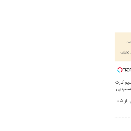
ت.
تخلف
ینترنت LTE با سیم کارت
خرید شمش پلمپ طلاسی، از ۰.۵