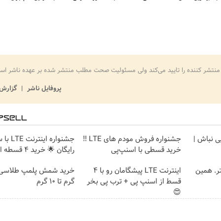
منتشر کننده را تایید می‌کند ولی مسئولیت صحت مطلب منتشر شده بر عهده ناشر اس
پروفایل ناشر
گزارش 
یی نباش |
جشنواره فروش مودم های LTE ‼️
جشنواره ا
خرید قسطی با اسنپ‌پی
رایگان 🌟 خرید 4 قسطه اسنپ پی
ن تتر. همین
اینترنت LTE پیشگامان رو با 4
قسط از اسنپ پی + ترب پی بخر
گرم تا ۱۰ گرم
😍