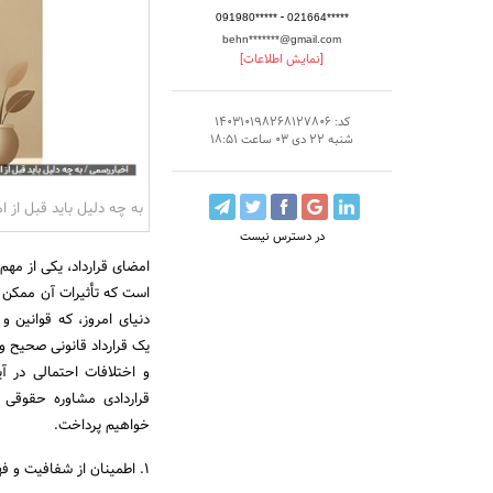
-
091980*****
021664*****
behn*******@gmail.com
[نمایش اطلاعات]
کد: 140310198268127806
شنبه 22 دی 03 ساعت 18:51
به چه دلیل باید قبل از ا
در دسترس نیست
امضای قرارداد، یکی از مهم
است که تأثیرات آن ممکن ا
دنیای امروز، که قوانین و
یک قرارداد قانونی صحیح و
و اختلافات احتمالی در آ
قراردادی مشاوره حقوقی 
خواهیم پرداخت.
۱. اطمینان از شفافیت و فهم کامل مفاد قرارداد