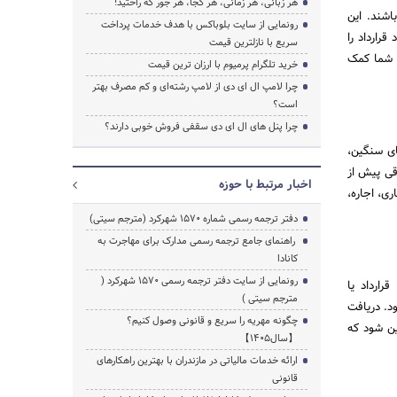
هر زبانی، هر زمانی، هر کجا، هر جور که راحتید!
شند. این
رونمایی از سایت بلوباکس با هدف خدمات پرداخت
رارداد را
سریع با نازلترین قیمت
 شما کمک
خرید تلگرام پرمیوم با ارزان ترین قیمت
چرا لامپ ال ای دی از لامپ رشته‌ای و کم مصرف بهتر
است؟
چرا پنل های ال ای دی سقفی فروش خوبی دارند؟
ای سنگین،
قی پیش از
اخبار مرتبط با حوزه
ری، اجاره،
دفتر ترجمه رسمی شماره ۱۵۷۰ شهرکرد (مترجم سیتی)
راهنمای جامع ترجمه رسمی مدارک برای مهاجرت به
کانادا
رونمایی از سایت دفتر ترجمه رسمی 1570 شهرکرد (
رارداد یا
مترجم سیتی )
د. دریافت
چگونه مهریه را سریع و قانونی وصول کنیم؟
ین شود که
【سال1405】
ارائه خدمات مالیاتی در مازندران با بهترین راهکارهای
قانونی