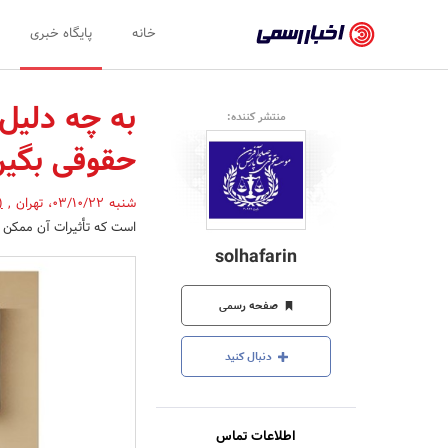
اخبار
خانه
پایگاه خبری
رسمی
-
به چه دلیل 
منتشر کننده:
اخبار
حقوقی بگیر
تایید
شده
شنبه 03/10/22
،
تهران
,
(
است که تأثیرات آن ممکن ا
شرکت‌ها،
solhafarin
سازمان‌ها
و
صفحه رسمی
روابط
دنبال کنید
عمومی‌ها
اطلاعات تماس