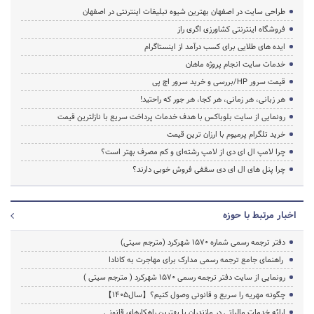
طراحی سایت در اصفهان بهترین شیوه تبلیغات اینترنتی در اصفهان
فروشگاه اینترنتی کشاورزی اگری راز
ایده های طلایی برای کسب درآمد از اینستاگرام
خدمات سایت انجام پروژه ماهان
قیمت سرور HP/بررسی و خرید سرور اچ پی
هر زبانی، هر زمانی، هر کجا، هر جور که راحتید!
رونمایی از سایت بلوباکس با هدف خدمات پرداخت سریع با نازلترین قیمت
خرید تلگرام پرمیوم با ارزان ترین قیمت
چرا لامپ ال ای دی از لامپ رشته‌ای و کم مصرف بهتر است؟
چرا پنل های ال ای دی سقفی فروش خوبی دارند؟
اخبار مرتبط با حوزه
دفتر ترجمه رسمی شماره ۱۵۷۰ شهرکرد (مترجم سیتی)
راهنمای جامع ترجمه رسمی مدارک برای مهاجرت به کانادا
رونمایی از سایت دفتر ترجمه رسمی 1570 شهرکرد ( مترجم سیتی )
چگونه مهریه را سریع و قانونی وصول کنیم؟【سال1405】
ارائه خدمات مالیاتی در مازندران با بهترین راهکارهای قانونی