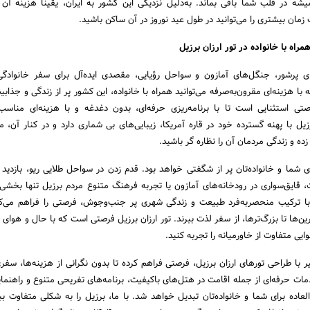
یشه در قلب شما باقی بماند. به‌دلیل نزدیکی این کشور به ایران، یقینا هزینه آن
مان بیشتری را می‌توانید در طول عید نوروز در آن ساکن باشید.
اه با خانواده در تور ارزان برزیل
های پرشور، جنگل‌های آمازون و سواحل رؤیایی، مقصدی ایده‌آل برای سفر خانواد
 با هزینه‌ای مقرون‌به‌صرفه می‌توانید همراه با خانواده، این کشور پر از زندگی و جذا
ی استثنایی است تا با برنامه‌ریزی حرفه‌ای، بدون دغدغه و با هزینه‌ای مناسب
ل با پهنه گسترده خود در قاره آمریکا، زیبایی‌های بی شماری دارد و در کنار آن، می‌
ده و زندگی مردمان آن را نظاره گر باشید.
 شما و خانواده‌تان پر از شگفتی خواهد بود. قدم زدن در سواحل طلایی ریو، بازدید
قایق‌سواری در رودخانه‌های آمازون یا تجربه فرهنگ متنوع مردم برزیل تنها بخشی ا
با ترکیب منحصربه‌فرد طبیعت و زندگی شهری پر جنب‌وجوش، فرصتی را فراهم می‌ک
ین‌ها تا بزرگ‌ترها، از سفر لذت ببرند. تور ارزان برزیل فرصتی است که با حال و هوای ق
یی متفاوت از خاورمیانه را تجربه کنید.
با طراحی تورهای ارزان برزیل، فرصتی فراهم کرده تا بدون نگرانی از هزینه‌ها، سف
دمات حرفه‌ای از جمله اقامت در هتل‌های باکیفیت، برنامه‌های تفریحی متنوع و راهنما
لعاده برای شما و خانواده‌تان تبدیل خواهد شد. با ما، برزیل را به شکلی متفاوت ببی