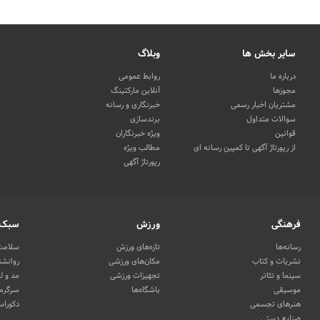
سایر بخش ها
وبلاگ
درباره ما
روابط عمومی
مجوزها
آنلاین مارکتینگ
مشتریان اخبار رسمی
خبرنگاری و رسانه
سوالات متداول
برندسازی
قوانین
ویژه خبرنگاران
از رپورتاژ آگهی تا کمپین رسانه ای
مطالب ویژه
رپورتاژ آگهی
فرهنگی
ورزش
سبک 
رسانه‌ها
تازه‌های ورزش
سلامت 
نشریات و کتاب
مکان‌های ورزشی
روانشن
سینما و تئاتر
تجهیزات ورزشی
مد و ل
موسیقی
باشگاه‌ها
سرگرمی
هنرهای تجسمی
دکوراس
صنایع دستی