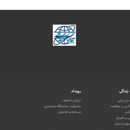
زندگی
رویداد
و زیبایی
حراج و تخفیف
اسی و موفقیت
جشنواره، نمایشگاه و همایش
باس
مسابقه و فراخوان
 و تفریح
یون و منزل