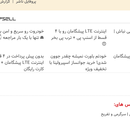
ش تخلف
پروفایل ناشر
ت رو سریع و امن بفروش
اینترنت LTE پیشگامان رو با 4
برقا رفته
 تنها با یک بار مراجعه 👇
قسط از اسنپ پی + ترب پی بخر
😍
قسط ✅
خودتم باورت نمیشه چقدر جوون
خرید 4 قسط
ت LTE پیشگامان + سیم
شدی! خرید جوانساز اسپیرولینا با
کارت رایگان
تخفیف ویژه
منتشر 
سرگرمی و تفریح
|
گ