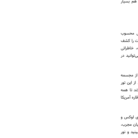
 هم بسیار
گی محسوب
بیت را کشف
، خاطراتی
توانید در
 از مجسمه
ز این تور
ند تا همه
اره آمریکا
ری لوکس و
یان مجرب،
نید و نور