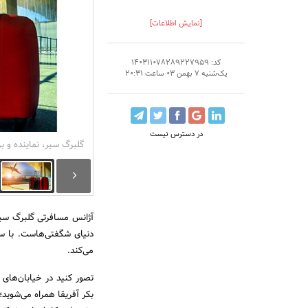
[نمایش اطلاعات]
کد: 140311078289227959
یک‌شنبه 7 بهمن 03 ساعت 20:31
در دسترس نیست
گلبرگ سیر، نماینده و ب
آژانس مسافرتی گلبرگ سیر،
دنیای شگفتی‌هاست. با سال
می‌کند.
تصور کنید در خیابان‌های
بکر آفریقا همراه می‌شوید؛