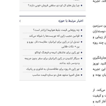
ند. تجربه
چرا پنل های ال ای دی سقفی فروش خوبی دارند؟
اخبار مرتبط با حوزه
ین سرزمین
چه روزهایی قیمت بلیط هواپیما ارزانتر است؟
دوستداران
قوانین عجیب ژاپن که توریست‌ها را شوکه می‌کند
 زیبایی و
تبدیل ارز در ژاپن برای ایرانیان: مقایسه دلار، یورو و
ی چند روزه
ین + نکات طلایی
تور ژاپن برای عاشقان انیمه و فرهنگ اوتاکو
ان‌انگیزی
سیگار کشیدن در ژاپن |ایرانیان برای سفر بدون جریمه
ید. نوروز
و دردسر باید بدانند
این تجربه
تور ژاپن ۵ روزه برای علاقه‌مندان به فناوری و رباتیک
ان بوده و
هتل المپیا مشهد هتل دو ستاره قیمت مناسب
ی‌کند. از
ت و کیفیت
از کنید و