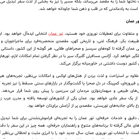
نه‌تنها شما را به مقصد می‌رساند، بلکه مسیر را نیز به بخشی از لذت سفر تبدیل می‌ک
است به یادماندنی که در قلب و ذهن شما جاودانه خواهد شد.
ور عمان
زه و متفاوت برای تعطیلات نوروزی خود هستید،
تور عمان
انتخابی ایده‌آل خواهد بود. ا
 طبیعت بکر، فرهنگ غنی، و تاریخی کهن، مقصدی منحصر‌به‌فرد برای ماجراجویان و 
عمان گرفته تا کوه‌های سرسبز و صحراهای طلایی، هر گوشه از این کشور، داستانی از
لگیر خواهد کرد. آژانس مسافرتی گلبرگ سیر با در نظر گرفتن تمام امکانات لازم، تورها
 کشور دوست داشتنی در خاورمیانه برگزار می‌کند.
لاوه بر استراحت و لذت بردن از هتل‌های لوکس و امکانات بی‌نظیر، تجربه‌های هیج
فیروزه‌ای، کمپینگ در دل صحرا یا گشت‌وگذار در بازارهای سنتی مسقط را نیز تجربه کن
یی‌های طبیعی و میهمان‌نوازی مردمان این سرزمین را پیش روی شما قرار می‌دهد. 
 از یک سفر عادی خواهد بود. عمان یکی از کشورهای توسعه یافته و مدرن عرب زب
ع بالای جاذبه‌های توریستی، مقصدی پر از آرامش برای‌تان خواهد بود.
ی دقیق و خدمات حرفه‌ای، تور عمان را به تجربه‌ای فراموش‌نشدنی برای شما تبدیل م
های عالی گرفته تا برنامه‌های متنوع و راهنمایان حرفه‌ای، همه چیز در این سفر با دق
ست. با انتخاب تور نوروزی عمان، سال جدید خود را با انرژی مثبت و لحظاتی بی‌نظیر آغ