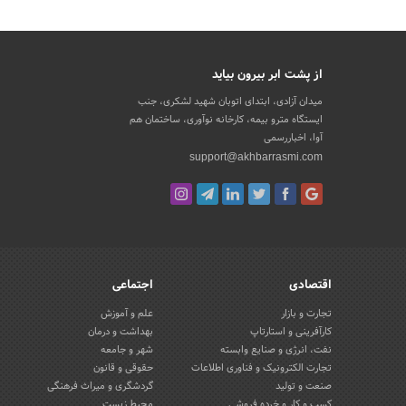
از پشت ابر بیرون بیاید
میدان آزادی، ابتدای اتوبان شهید لشکری، جنب
ایستگاه مترو بیمه، کارخانه نوآوری، ساختمان هم
آوا، اخباررسمی
support@akhbarrasmi.com
اقتصادی
اجتماعی
تجارت و بازار
علم و آموزش
کارآفرینی و استارتاپ
بهداشت و درمان
نفت، انرژی و صنایع وابسته
شهر و جامعه
تجارت الکترونیک و فناوری اطلاعات
حقوقی و قانون
صنعت و تولید
گردشگری و میراث فرهنگی
کسب و کار و خرده فروشی
محیط زیست