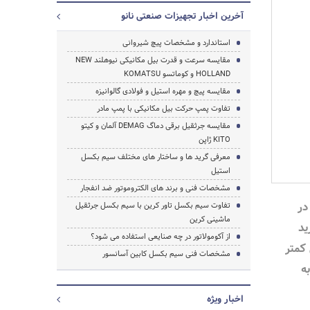
آخرین اخبار تجهیزات صنعتی نانو
استاندارد و مشخصات پیچ شیروانی
مقایسه سرعت و قدرت بیل مکانیکی نیوهلند NEW
HOLLAND و کوماتسو KOMATSU
مقایسه پیچ و مهره استیل و فولادی گالوانیزه
تفاوت پمپ حرکت بیل مکانیکی با پمپ مادر
مقایسه جرثقیل برقی دماگ DEMAG آلمان و کیتو
جستجو
KITO ژاپن
معرفی گرید ها و ساختار های مختلف سیم بکسل
استیل
مشخصات فنی و برند های الکتروموتور ضد انفجار
در
تفاوت سیم بکسل تاور کرین با سیم بکسل جرثقیل
ماشینی کرین
رید
از آکومولاتور در چه صنایعی استفاده می شود؟
کمتر
مشخصات فنی سیم بکسل کابین آسانسور
ف به
اخبار ویژه