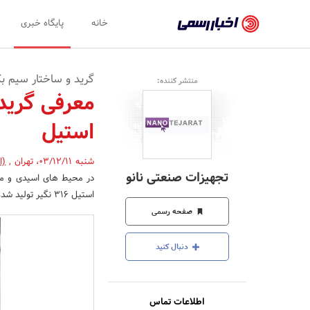
اخبار
خانه
پایگاه خبری
رسمی
-
گرید و ساختار سیم 
منتشر کننده:
اخبار
معرفی گرید
تایید
استیل
شده
شرکت‌ها،
شنبه 03/12/11
،
تهران
,
(ا
تجهیزات صنعتی نانو
سازمان‌ها
استیل 316 نگیر تولید شده و اغلب با ساختار 7X19 مورد استفاده قرار می گیرد.
و
صفحه رسمی
روابط
دنبال کنید
عمومی‌ها
اطلاعات تماس