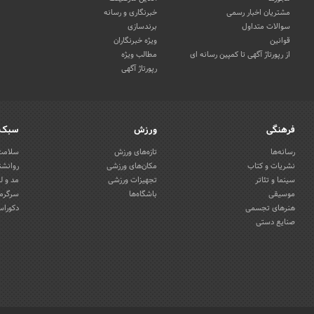
مشتریان اخبار رسمی
خبرنگاری و رسانه
سوالات متداول
برندسازی
قوانین
ویژه خبرنگاران
از رپورتاژ آگهی تا کمپین رسانه ای
مطالب ویژه
رپورتاژ آگهی
فرهنگی
ورزش
سبک 
رسانه‌ها
تازه‌های ورزش
سلامت 
نشریات و کتاب
مکان‌های ورزشی
روانشن
سینما و تئاتر
تجهیزات ورزشی
مد و ل
موسیقی
باشگاه‌ها
سرگرمی
هنرهای تجسمی
دکوراس
صنایع دستی