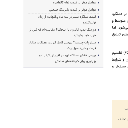
عوامل موثر بر قیمت لوله گالوانیزه
عوامل موثر بر قیمت بلبرینگ صنعتی
بر عملکرد
قیمت میلگرد بستر در سه ماه پرالتهاب؛ از زبان
یم بکسل 7×7 دارای انعطاف‌پذیری متوسط و
تولیدکننده
‌شود. اما
دوزینگ پمپ اتاترون یا اینجکتا؟ مقایسه‌ای که قبل از
م‌های تعلیق
خرید باید بخوانید
سیل پات چیست؟ بررسی کامل کاربرد، عملکرد، مزایا،
قیمت و خرید سیل پات
علاوه بر این، سیم بکسل استیل از نظر نوع هسته داخلی به دو نوع هسته فولادی (IWRC) و هسته کنفی (FC) تقسیم
بررسی نقش دستگاه نورد در افزایش کیفیت و
ن و شرایط
بهره‌وری برای کارخانه‌های صنعتی
 سبک‌تر و
ت.
تخلف