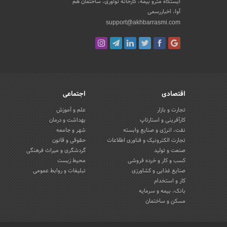
ایستگاه مترو بیمه، کارخانه نوآوری، ساختمان هم
آوا، اخباررسمی
support@akhbarrasmi.com
اقتصادی
اجتماعی
تجارت و بازار
علم و آموزش
کارآفرینی و استارتاپ
بهداشت و درمان
نفت، انرژی و صنایع وابسته
شهر و جامعه
تجارت الکترونیک و فناوری اطلاعات
حقوقی و قانون
صنعت و تولید
گردشگری و میراث فرهنگی
کسب و کار و خرده فروشی
محیط زیست
صنایع غذایی و کشاورزی
تبلیغات و روابط عمومی
کار و استخدام
بانک، بیمه و سرمایه
مسکن و ساختمان