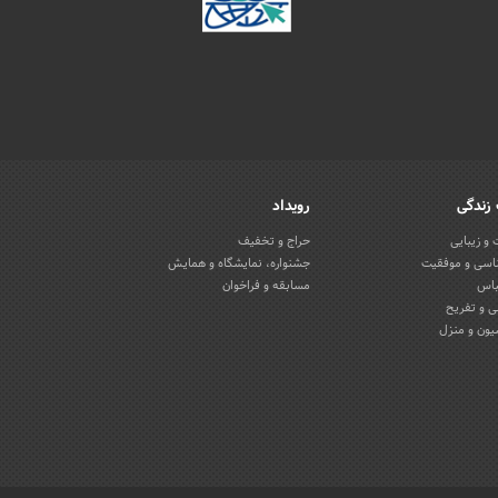
زندگی
رویداد
و زیبایی
حراج و تخفیف
اسی و موفقیت
جشنواره، نمایشگاه و همایش
باس
مسابقه و فراخوان
 و تفریح
یون و منزل