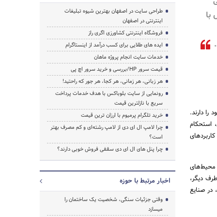
ی
طراحی سایت در اصفهان بهترین شیوه تبلیغات
با
اینترنتی در اصفهان
فروشگاه اینترنتی کشاورزی اگری راز
.
ایده های طلایی برای کسب درآمد از اینستاگرام
خدمات سایت انجام پروژه ماهان
قیمت سرور HP/بررسی و خرید سرور اچ پی
هر زبانی، هر زمانی، هر کجا، هر جور که راحتید!
رونمایی از سایت بلوباکس با هدف خدمات پرداخت
سریع با نازلترین قیمت
خاص خود را دارند.
خرید تلگرام پرمیوم با ارزان ترین قیمت
، استحکام
چرا لامپ ال ای دی از لامپ رشته‌ای و کم مصرف بهتر
کاربردهای
است؟
چرا پنل های ال ای دی سقفی فروش خوبی دارند؟
آن در برابر محیط‌های
طرف دیگر،
اخبار مرتبط با حوزه
سخت، در صنایع
وقتی جزئیات سنگی، شخصیت یک ساختمان را
میسازد