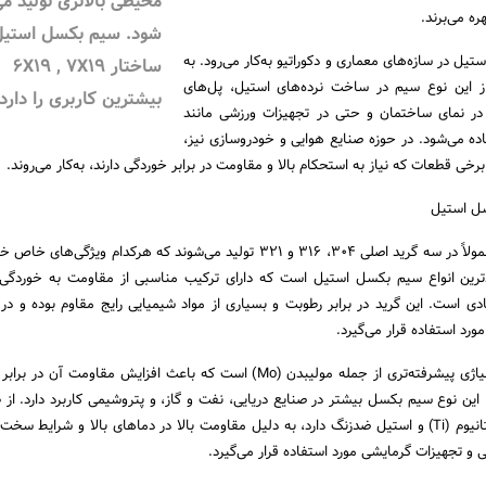
محیطی بالاتری تولید م
ه می‌برند.
شود. سیم بکسل استیل 
تیل در سازه‌های معماری و دکوراتیو به‌کار می‌رود. به
ساختار 6X19 , 7X19
از این نوع سیم در ساخت نرده‌های استیل، پل‌های
بیشترین کاربری را دارد
در نمای ساختمان و حتی در تجهیزات ورزشی مانند
ده می‌شود. در حوزه صنایع هوایی و خودروسازی نیز،
ی قطعات که نیاز به استحکام بالا و مقاومت در برابر خوردگی دارند، به‌کار می‌روند.
ل استیل
معمولاً در سه گرید اصلی 304، 316 و 321 تولید می‌شوند که هرکدام ویژگی‌های 
 پرکاربردترین انواع سیم بکسل استیل است که دارای ترکیب مناسبی از مقاومت به خوردگی
 است. این گرید در برابر رطوبت و بسیاری از مواد شیمیایی رایج مقاوم بوده و در 
رد استفاده قرار می‌گیرد.
گرید 316 دارای ترکیبات آلیاژی پیشرفته‌تری از جمله مولیبدن (Mo) است که باعث افزایش مقاومت 
ین نوع سیم بکسل بیشتر در صنایع دریایی، نفت و گاز، و پتروشیمی کاربرد دارد. از 
گرید 321 که ترکیبی از تیتانیوم (Ti) و استیل ضدزنگ دارد، به دلیل مقاومت بالا در دماهای بالا و شرایط 
ی و تجهیزات گرمایشی مورد استفاده قرار می‌گیرد.