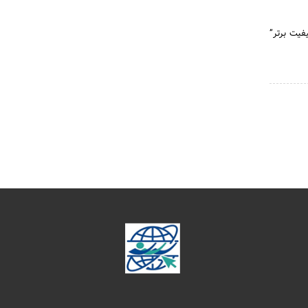
ال 1391 با مأموریت “حس کیفیت برتر”