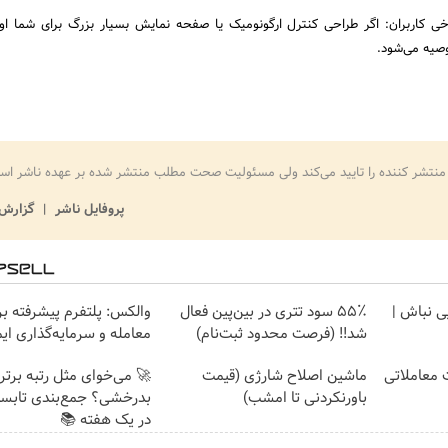
رخی کاربران: اگر طراحی کنترل ارگونومیک یا صفحه نمایش بسیار بزرگ برای شما اول
وصیه می‌شود.
منتشر کننده را تایید می‌کند ولی مسئولیت صحت مطلب منتشر شده بر عهده ناشر اس
پروفایل ناشر
گزارش 
یی نباش |
۵۵٪ سود تتری در بین‌پین فعال
والکس: پلتفرم پیشرفته بر
شد!! (فرصت محدود ثبت‌نام)
معامله و سرمایه‌گذاری ای
ت معاملاتی
ماشین اصلاح شارژی (قیمت
🚀 می‌خوای مثل رتبه برترا
باورنکردنی تا امشب)
بدرخشی؟ جمع‌بندی تابس
در یک هفته 📚