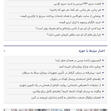
قیمت سرور HP/بررسی و خرید سرور اچ پی
هر زبانی، هر زمانی، هر کجا، هر جور که راحتید!
رونمایی از سایت بلوباکس با هدف خدمات پرداخت سریع با نازلترین قیمت
خرید تلگرام پرمیوم با ارزان ترین قیمت
چرا لامپ ال ای دی از لامپ رشته‌ای و کم مصرف بهتر است؟
چرا پنل های ال ای دی سقفی فروش خوبی دارند؟
اخبار مرتبط با حوزه
کمیسیون راننده تپسی در همدان صفر شد!
روشن ماند چراغ بیمارستان خیریه امید
امید؛ پیشرفته در درمان، گرفتار در تأمین تجهیزات بیماران مبتلا به سرطان
راهنمای کامل استخدام پرستار کودک در نیاوران
از تبلیغات تا همراهی اجتماعی؛ روایت تازه‌ای از همدلی در یک کمپین شهری
چگونه به پرستار کودک اعتماد کنیم؟ راهنمای کامل برای والدین
اهتمام نیکوکار صنعت ساختمان به آزادی زندانیان غیرعمد در البرز