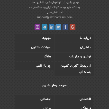
میدان آزادی، ابتدای اتوبان شهید لشکری، جنب
ایستگاه مترو بیمه، کارخانه نوآوری، ساختمان هم
آوا، اخباررسمی
support@akhbarrasmi.com
درباره ما
مجوزها
مشتریان
سوالات متداول
قوانین و مقررات
وبلاگ
از رپورتاژ آگهی تا کمپین
رپورتاژ آگهی
رسانه ای
سرویس‌های خبری
اقتصادی
اجتماعی
فرهنگی
ورزش