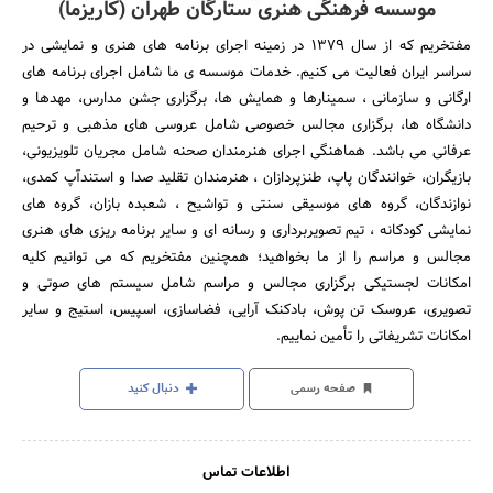
موسسه فرهنگی هنری ستارگان طهران (کاریزما)
مفتخریم که از سال 1379 در زمینه اجرای برنامه های هنری و نمایشی در
سراسر ایران فعالیت می کنیم. خدمات موسسه ی ما شامل اجرای برنامه های
ارگانی و سازمانی ، سمینارها و همایش ها، برگزاری جشن مدارس، مهدها و
دانشگاه ها، برگزاری مجالس خصوصی شامل عروسی های مذهبی و ترحیم
عرفانی می باشد. هماهنگی اجرای هنرمندان صحنه شامل مجریان تلویزیونی،
بازیگران، خوانندگان پاپ، طنزپردازان ، هنرمندان تقلید صدا و استندآپ کمدی،
نوازندگان، گروه های موسیقی سنتی و تواشیح ، شعبده بازان، گروه های
نمایشی کودکانه ، تیم تصویربرداری و رسانه ای و سایر برنامه ریزی های هنری
مجالس و مراسم را از ما بخواهید؛ همچنین مفتخریم که می توانیم کلیه
امکانات لجستیکی برگزاری مجالس و مراسم شامل سیستم های صوتی و
تصویری، عروسک تن پوش، بادکنک آرایی، فضاسازی، اسپیس، استیج و سایر
امکانات تشریفاتی را تأمین نماییم.
صفحه رسمی
دنبال کنید
اطلاعات تماس