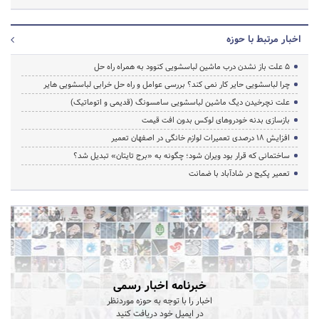
اخبار مرتبط با حوزه
5 علت باز نشدن درب ماشین لباسشویی کنوود به همراه راه حل
چرا لباسشویی حایر کار نمی کند؟ بررسی عوامل و راه حل خرابی لباسشویی هایر
علت نچرخیدن دیگ ماشین لباسشویی سامسونگ (قدیمی و اتوماتیک)
بازسازی بدنه خودروهای لوکس بدون افت قیمت
افزایش ۱۸ درصدی تعمیرات لوازم خانگی در اصفهان تعمیر
ساختمانی که قرار بود ویران شود؛ چگونه به «برج تایتان» تبدیل شد؟
تعمیر پکیج در شادآباد با ضمانت
خبرنامه اخبار رسمی
اخبار را با توجه به حوزه موردنظر
در ایمیل خود دریافت کنید