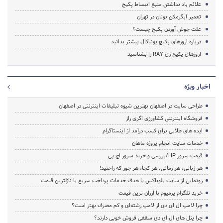
علائم باد نداشتن منبع انبساط پکیج
تعمیر آبگرمکن بوتان در تهران
علت جوش آوردن پکیج چیست؟
درباره ارورهای پکیج یونیکال بیشتر بدانید
ارورهای پکیج ری RAY را بشناسید
اخبار ویژه
طراحی سایت در اصفهان بهترین شیوه تبلیغات اینترنتی در اصفهان
فروشگاه اینترنتی کشاورزی اگری راز
ایده های طلایی برای کسب درآمد از اینستاگرام
خدمات سایت انجام پروژه ماهان
قیمت سرور HP/بررسی و خرید سرور اچ پی
هر زبانی، هر زمانی، هر کجا، هر جور که راحتید!
رونمایی از سایت بلوباکس با هدف خدمات پرداخت سریع با نازلترین قیمت
خرید تلگرام پرمیوم با ارزان ترین قیمت
چرا لامپ ال ای دی از لامپ رشته‌ای و کم مصرف بهتر است؟
چرا پنل های ال ای دی سقفی فروش خوبی دارند؟