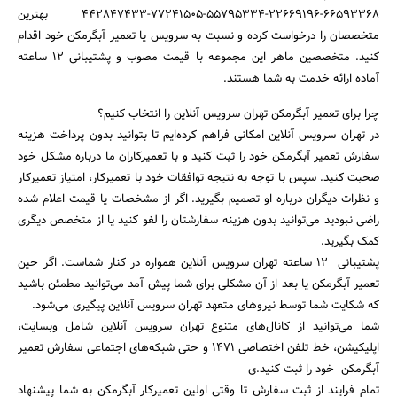
66593368-22669196-55795334-77241505-442847433 بهترین
متخصصان را درخواست کرده و نسبت به سرویس یا تعمیر آبگرمکن خود اقدام
کنید. متخصصین ماهر این مجموعه با قیمت مصوب و پشتیبانی 12 ساعته
آماده ارائه خدمت به شما هستند.
چرا برای تعمیر آبگرمکن تهران سرویس آنلاین را انتخاب کنیم؟
در تهران سرویس آنلاین امکانی فراهم کرده‌ایم تا بتوانید بدون پرداخت هزینه
سفارش تعمیر آبگرمکن خود را ثبت کنید و با تعمیرکاران ما درباره مشکل خود
صحبت کنید. سپس با توجه به نتیجه توافقات خود با تعمیرکار، امتیاز تعمیرکار
و نظرات دیگران درباره او تصمیم بگیرید. اگر از مشخصات یا قیمت اعلام شده
راضی نبودید می‌توانید بدون هزینه سفارشتان را لغو کنید یا از متخصص دیگری
کمک بگیرید.
پشتیبانی 12 ساعته تهران سرویس آنلاین همواره در کنار شماست. اگر حین
تعمیر آبگرمکن یا بعد از آن مشکلی برای شما پیش آمد می‌توانید مطمئن باشید
که شکایت شما توسط نیروهای متعهد تهران سرویس آنلاین پیگیری می‌شود.
شما می‌توانید از کانال‌های متنوع تهران سرویس آنلاین شامل وبسایت،
اپلیکیشن، خط تلفن اختصاصی 1471 و حتی شبکه‌های اجتماعی سفارش تعمیر
آبگرمکن خود را ثبت کنید.ی
تمام فرایند از ثبت سفارش تا وقتی اولین تعمیرکار آبگرمکن به شما پیشنهاد
جستجو