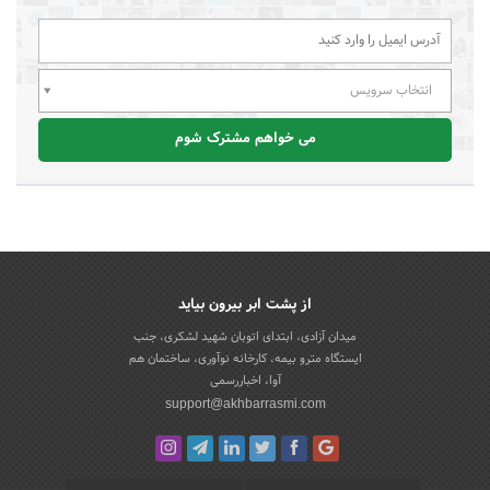
انتخاب سرویس
می خواهم مشترک شوم
از پشت ابر بیرون بیاید
میدان آزادی، ابتدای اتوبان شهید لشکری، جنب
ایستگاه مترو بیمه، کارخانه نوآوری، ساختمان هم
آوا، اخباررسمی
support@akhbarrasmi.com