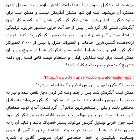
می‌شود، اما تشکیل رسوب در لوله‌ها باعث کاهش بازده و حتی مختل شدن
عملکرد آن می‌شود. البته این تنها مشکل آبگرمکن نیست و ممکن است برای
موارد دیگری مانند روشن نشدن آبگرمکن، گرم نشدن آب، یکسره کار کردن
آبگرمکن، نشتی گاز، گرم شدن بیش از حد آب، خرابی سنسور حرارتی، ترکیدگی
لوله‌ها، سرد و گرم شدن آب و ... نیاز به تعمیر آبگرمکن پیدا کنید. آچاره،
ارائه‌دهنده گسترده‌ترین خدمات و تعمیرات منزل با بیش از ۱۲۰۰۰ تعمیرکار
آبگرمکن ماهر و واجد شرایط آماده تعمیر آبگرمکن شما در سریع‌ترین زمان
ممکن است. برای ثبت سفارش رایگان و استعلام قیمت کافی است روی دکمه
«شروع کنید» در پایین صفحه کلیک کنید!
https://www.tehranservic.com/water-boiler-repair/
تعمیر آبگرمکن با تهران سرویس آنلاین چگونه انجام می‌شود؟
ممکن است آبگرمکن شما پس از چند وقت کار کردن دچار نقص شده و نیاز به
تعمیر یا سرویس داشته باشد. نقص در عملکرد آبگرمکن می‌تواند به دلایل
مختلفی باشد و یکی از مشخص‌ترین علائم آن، گرم نشدن آب یا تولید صداهای
غیر متعارف است. در چنین مواقعی باید سریعا اقدام به تعمیر آبگرمکن خود
کنید چون خرابی وسایل گازسوز می‌تواند بسیار خطرناک باشد و نباید آن را به
تعویق انداخت. شما می‌توانید در صورت مشاهده چنین علائمی از طریق
وبسایت، اپلیکیشن یا خط اختصاصی تهران سرویس آنلاین با شماره