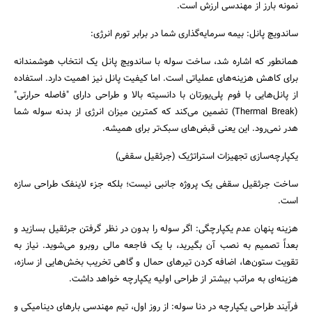
نمونه بارز از مهندسی ارزش است.
ساندویچ پانل: بیمه سرمایه‌گذاری شما در برابر تورم انرژی:
همانطور که اشاره شد، ساخت سوله با ساندویچ پانل یک انتخاب هوشمندانه
برای کاهش هزینه‌های عملیاتی است. اما کیفیت پانل نیز اهمیت دارد. استفاده
از پانل‌هایی با فوم پلی‌یورتان با دانسیته بالا و طراحی دارای "فاصله حرارتی"
(Thermal Break) تضمین می‌کند که کمترین میزان انرژی از بدنه سوله شما
هدر نمی‌رود. این یعنی قبض‌های سبک‌تر برای همیشه.
یکپارچه‌سازی تجهیزات استراتژیک (جرثقیل سقفی)
ساخت جرثقیل سقفی یک پروژه جانبی نیست؛ بلکه جزء لاینفک طراحی سازه
است.
هزینه پنهان عدم یکپارچگی: اگر سوله را بدون در نظر گرفتن جرثقیل بسازید و
بعداً تصمیم به نصب آن بگیرید، با یک فاجعه مالی روبرو می‌شوید. نیاز به
تقویت ستون‌ها، اضافه کردن تیرهای حمال و گاهی تخریب بخش‌هایی از سازه،
هزینه‌ای به مراتب بیشتر از طراحی اولیه یکپارچه خواهد داشت.
فرآیند طراحی یکپارچه در دنا سوله: از روز اول، تیم مهندسی بارهای دینامیکی و