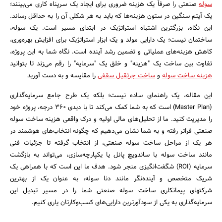
سوله
صنعتی را صرفاً یک هزینه ضروری برای ایجاد یک سرپناه کاری می‌بینند؛
یک آیتم سنگین در ستون هزینه‌ها که باید به هر شکلی آن را به حداقل رساند.
این نگاه، بزرگترین اشتباه استراتژیک در ابتدای مسیر است. یک سوله،
ساختمان نیست؛ یک دارایی مولد و یک ابزار استراتژیک برای افزایش بهره‌وری،
کاهش هزینه‌های عملیاتی و تضمین رشد آینده است. نگاه شما به این پروژه،
تفاوت بین ساخت یک "هزینه" و خلق یک "سرمایه" را رقم می‌زند تا بتوانید
هزینه ساخت سوله
و
ساخت جرثقیل سقفی
را مقایسه و به دست آورید
این مقاله، یک راهنمای ساده نیست؛ بلکه یک طرح جامع سرمایه‌گذاری
(Master Plan) است که به شما کمک می‌کند تا با دیدی ۳۶۰ درجه، پروژه خود
را مدیریت کنید. ما از تحلیل‌های مالی اولیه و درک واقعی هزینه ساخت سوله
صنعتی فراتر رفته و به شما نشان می‌دهیم که چگونه انتخاب‌های هوشمند در
هر یک از مراحل ساخت سوله صنعتی، از انتخاب گرفته تا جزئیات فنی
مانند ساخت سوله با ساندویچ پانل یا یکپارچه‌سازی، می‌تواند به بازگشت
سرمایه (ROI) شگفت‌انگیزی منجر شود. هدف ما این است که با همراهی یک
شریک متخصص و آینده‌نگر مانند دنا سوله، به عنوان یک از بهترین
شرکتهای پیمانکاری ساخت سوله صنعتی شما را در مسیر تبدیل این
سرمایه‌گذاری به یکی از سودآورترین دارایی‌های کسب‌وکارتان یاری کنیم.