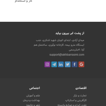
کار و استخدام
از پشت ابر بیرون بیاید
میدان آزادی، ابتدای اتوبان شهید لشکری، جنب
ایستگاه مترو بیمه، کارخانه نوآوری، ساختمان هم
آوا، اخباررسمی
support@akhbarrasmi.com
اقتصادی
اجتماعی
تجارت و بازار
علم و آموزش
کارآفرینی و استارتاپ
بهداشت و درمان
نفت، انرژی و صنایع وابسته
شهر و جامعه