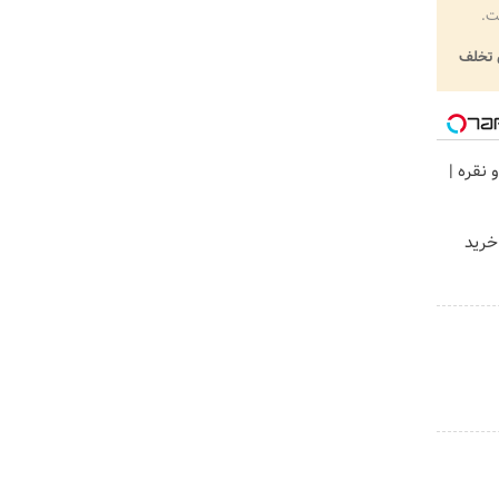
ت.
تخلف
 نقره |
خرید