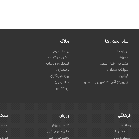
سایر بخش ها
وبلاگ
درباره ما
روابط عمومی
مجوزها
آنلاین مارکتینگ
مشتریان اخبار رسمی
خبرنگاری و رسانه
سوالات متداول
برندسازی
قوانین
ویژه خبرنگاران
از رپورتاژ آگهی تا کمپین رسانه ای
مطالب ویژه
رپورتاژ آگهی
فرهنگی
ورزش
سبک 
رسانه‌ها
تازه‌های ورزش
سلامت 
نشریات و کتاب
مکان‌های ورزشی
روانشن
سینما و تئاتر
تجهیزات ورزشی
مد و ل