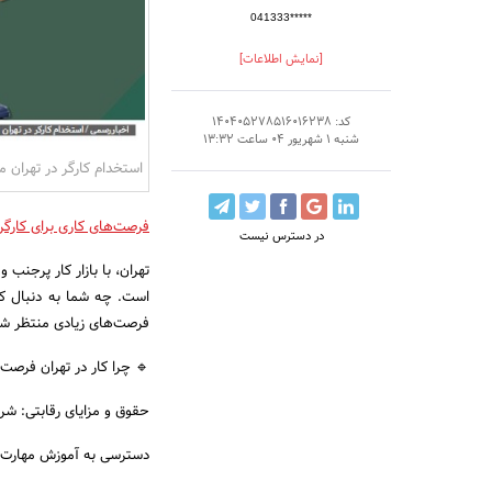
041333*****
[نمایش اطلاعات]
کد: 140405278516016238
شنبه 1 شهریور 04 ساعت 13:32
استخدام کارگر در تهران م
فرصت‌های کاری برای کارگرا
در دسترس نیست
تهران، با بازار کار پرجنب 
است. چه شما به دنبال کا
فرصت‌های زیادی منتظر ش
🔹 چرا کار در تهران فرصت
حقوق و مزایای رقابتی: شر
دسترسی به آموزش مهارت‌ها