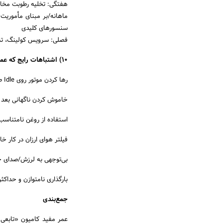
هفتگی: تخلیه رطوبت مخازن
ماهانه/بر مبنای مأموریت:
سنسورهای کلیدی
فصلی: سرویس کولینگ، تست باتر
10) اشتباهات رایج که عمر را می‌کاهند
رها کردن موتور روی Idle طولانی (ساعت کارکرد زیاد بدون مسافت)
خاموش کردن ناگهانی بعد ا
استفاده از روغن نامتناسب 
فیلتر هوای ارزان در کار خ
بی‌توجهی به لرزش/صدای ج
بارگذاری نامتوازن و حداک
جمع‌بندی
عمر مفید کامیون «تابعی 