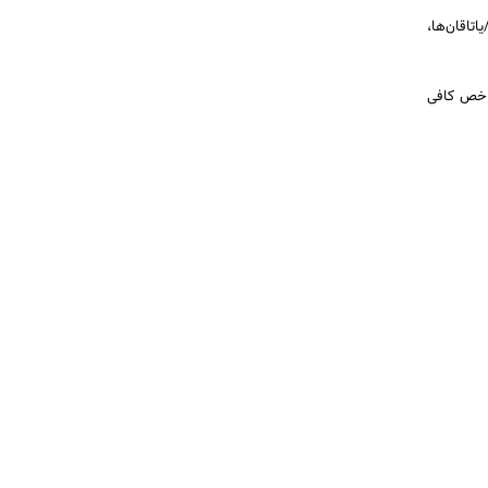
ی بلبرینگ‌ها/یاتاقان‌ها،
شاخص کافی