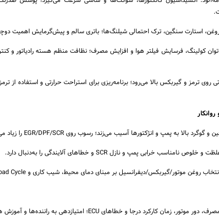
ه‌آلود: اکسیداسیون کانکتورها، سوکت‌ها و شاسی سرعت می‌گیرد؛ پوشش ضدزن
.
وغن، استارت سنگین، ترک احتمالی شیلنگ‌ها؛ باتری سالم و پیش‌گرمایش اهمیت دوچند
 توان کولینگ، فرسایش فیلتر هوا و افزایش مصرف؛ نظافت منظم هسته رادیاتور و کنت
ی روی ترمز و گیربکس بالا می‌رود؛ برنامه‌ریزی برای استراحت حرارتی و استفاده از تر
 بالا به پمپ و انژکتورها آسیب می‌زند؛ رسوب روی EGR/DPF/SCR را زیاد می‌کند.
 نامناسب خرابی پمپ و نازل SCR و خطاهای آلایندگی را به‌دنبال دارد.
خاب روغن موتور/گیربکس/دیفرانسیل بر مبنای دمای محیط، شیب کاری و Load Cycle.
، زمان کارکرد درجا و خطاهای ECU؛ امتیازدهی به راننده‌ها و آموزش هدفمند.