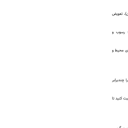
ن)، تعویض
واصل معقول؛ رسوب و
ای محیط و
 چندبرابر
ت کنید تا