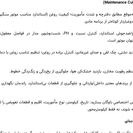
ه‌موقع مطابق دفترچه و شدت مأموریت؛ کیفیت روغن (استاندارد مناسب موتور سنگی
باردار کوتاه‌تر از برنامه عادی.
سیستم خنک‌کاری: ضدیخ/ضدجوش استاندارد، کنترل نسبت و PH، شست‌وشوی مدار در ف
پنهان موتور است.
دید نشتی، چک لقی و صدای غیرعادی، کنترل براده در روغن؛ تنظیم تناسب روغن با دم
منظم رطوبت مخازن، بازدید خشک‌کن هوا، جلوگیری از یخ‌زدگی و زنگ‌زدگی خطوط.
 برندهای معتبر داخلی/وارداتی و جلوگیری از قطعات بی‌استاندارد، راندمان نگهداری را
اختصاصیِ ناوگان بسازید: تاریخ، کیلومتر، نوع مأموریت، اقلیم و قطعات تعویضی را ثب
شوند، نه فقط کیلومترمحور.