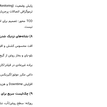
ترموگرافی اتصالات پرجریان
TCO محور: تصمیم برای
نیست.
8) نشانه‌های نزدیک شدن به پایان عمر مفید
افت محسوس کشش و افزا
بلو-بای و بخار روغن از گ
براده غیرعادی در فیلتر/کا
داغی مکرر موتور/گیربکس، 
افزایش Downtime و هزینه نگهداری نسبت به ارزش روز و درآمد عملیاتی
9) چک‌لیست سریع برای افزایش عمر مفید
روزانه: سطح روغن/آب، نشتی