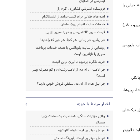
اینترنتی در اصفهان
 خرابی را
فروشگاه اینترنتی کشاورزی اگری راز
ایده های طلایی برای کسب درآمد از اینستاگرام
خدمات سایت انجام پروژه ماهان
و آلایندگی (EGR/SCR/DPF در مدل‌های یورو بالاتر)
جستجو
قیمت سرور HP/بررسی و خرید سرور اچ پی
هر زبانی، هر زمانی، هر کجا، هر جور که راحتید!
ر، بای‌پس
رونمایی از سایت بلوباکس با هدف خدمات پرداخت
سریع با نازلترین قیمت
خرید تلگرام پرمیوم با ارزان ترین قیمت
چرا لامپ ال ای دی از لامپ رشته‌ای و کم مصرف بهتر
است؟
لاتر.
چرا پنل های ال ای دی سقفی فروش خوبی دارند؟
، پین‌ها،
اخبار مرتبط با حوزه
ل ترک‌های
وقتی جزئیات سنگی، شخصیت یک ساختمان را
میسازد
د دقیق‌تر
عوامل موثر بر قیمت لوله گالوانیزه
عوامل موثر بر قیمت بلبرینگ صنعتی