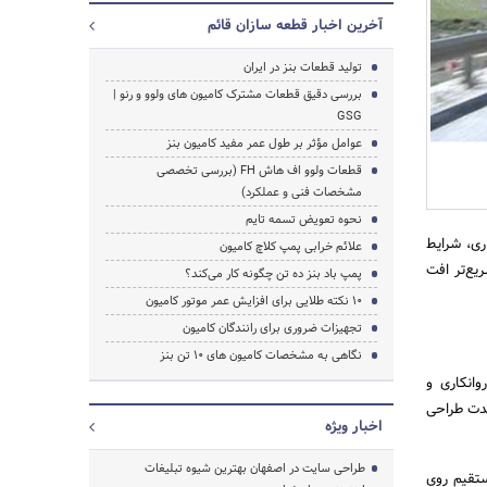
آخرین اخبار قطعه سازان قائم
تولید قطعات بنز در ایران
بررسی دقیق قطعات مشترک کامیون های ولوو و رنو |
GSG
عوامل مؤثر بر طول عمر مفید کامیون بنز
قطعات ولوو اف هاش FH (بررسی تخصصی
مشخصات فنی و عملکرد)
نحوه تعویض تسمه تایم
ی، شرایط
علائم خرابی پمپ کلاچ کامیون
ع‌تر افت
پمپ باد بنز ده تن چگونه کار می‌کند؟
10 نکته طلایی برای افزایش عمر موتور کامیون
تجهیزات ضروری برای رانندگان کامیون
نگاهی به مشخصات کامیون های 10 تن بنز
سامانه‌های روانکاری و
مدت طراحی
اخبار ویژه
طراحی سایت در اصفهان بهترین شیوه تبلیغات
ستقیم روی