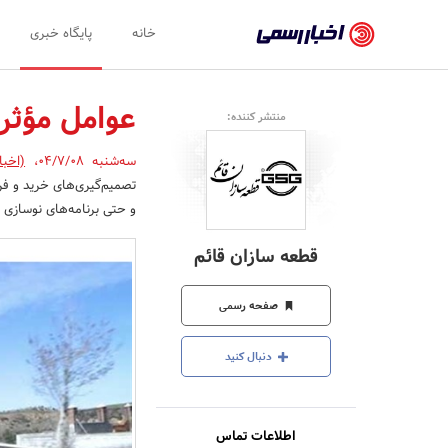
اخبار
خانه
پایگاه خبری
رسمی
-
عوامل مؤثر 
منتشر کننده:
اخبار
سه‌شنبه 04/7/08
،
(اخبا
تایید
تصمیم‌گیری‌های خرید و فر
شده
و حتی برنامه‌های نوسازی د
شرکت‌ها،
قطعه سازان قائم
سازمان‌ها
و
صفحه رسمی
روابط
دنبال کنید
عمومی‌ها
اطلاعات تماس