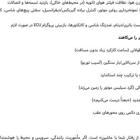
 هوا، نظافت فیلتر هوای ثانویه (در محیط‌های خاکی)، بازدید تسمه‌ها و اتصالات
 نمونه‌برداری روغن موتور، کنترل براده گیربکس/دیفرانسیل، سفتی پیچ‌های شاسی، کا
ی/دینام، ضدزنگ شاسی و کانکتورها، بازبینی پروگرام ECU در صورت لازم
ز سربالایی/بار سنگین (آسیب توربو)
یا ترکیب چند استاندارد
اکی (گرد سیلیس موتور را زمین می‌زند)
دید («بعداً درست می‌کنیم»)
ثری دائمی روی محورهای عقب
از رفتار شما با ماشین» است. اگر مأموریت، رانندگی، سرویس و محیط را هوشمندا