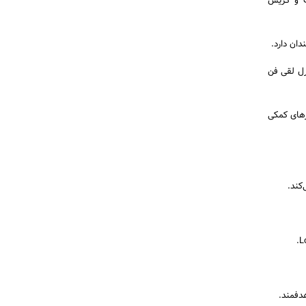
گ و گریس
ان دارد.
رل لقی فن
مزهای کمکی