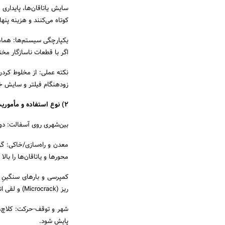
سایش یاتاقان‌ها، پایدار
کوتاه می‌کنند و هزینه پنهان توقف (Downtime) 
اگر با قطعات ناسازگار م
نکته عملی: از مخلوط کردن
زودهنگام فیلتر و سایش 
2) نوع استفاده و مأموریت کاری
بین‌شهری روی آسفالت: دور 
معدن و راه‌سازی/خاکی: گ
محورها و یاتاقان‌ها را بالا 
کمپرسی و بارهای سنگینِ 
ریز (Microcrack) و لقی اتصالات باید برنامه ثابت شود.
شهر و توقف-حرکت: کلاچ، گ
پایش شود.