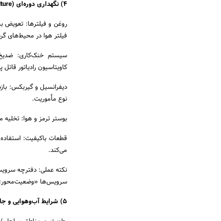
4) نگهداری دوره‌ای (Maintenance Culture)
روغن و فیلترها: تعویض ب
فیلتر هوا در محیط‌های گردوغ
کاویتاسیون رادیاتور قاتل 
دیفرانسیل و گیربکس: باز
نوع مأموریت.
بوستر ترمز و هوا: تخلیه 
قطعات باکیفیت: استفاده از
می‌کند.
نکته عملی: دفترچه سرویس 
سرویس‌ها «وضعیت‌محور» 
5) شرایط آب‌وهوایی و جاده‌ای