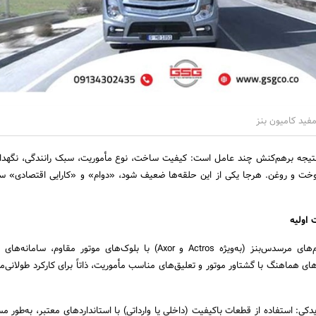
فید کامیون بنز
یجه برهم‌کنش چند عامل است: کیفیت ساخت، نوع مأموریت، سبک رانندگی، نگهدار
 و روغن. هرجا یکی از این حلقه‌ها ضعیف شود، «دوام» و «کارایی اقتصادی» سری
طراحی و مهندسی: پلتفرم‌های مرسدس‌بنز (به‌ویژه Actros و Axor) با بلوک‌های موتور مقاوم، 
ای هماهنگ با گشتاور موتور و تعلیق‌های مناسب مأموریت، ذاتاً برای کارکرد طولانی‌
: استفاده از قطعات باکیفیت (داخلی یا وارداتی) با استانداردهای معتبر، به‌طور م