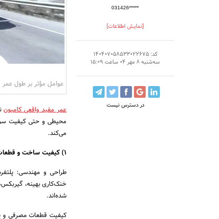
031426*****
[نمایش اطلاعات]
کد: 140407058533022675
سه‌شنبه 8 مهر 04 ساعت 15:09
عوامل مؤثر بر طول عمر م
در دسترس نیست
عمر مفید واقعی کامیون
نت
محیطی و حتی کیفیت سوخت
می‌کند.
1) کیفیت ساخت و قطعات اولیه
خنک‌کاری بهینه، گیربکس‌ه
شده‌اند.
کیفیت قطعات مصرفی و یدکی