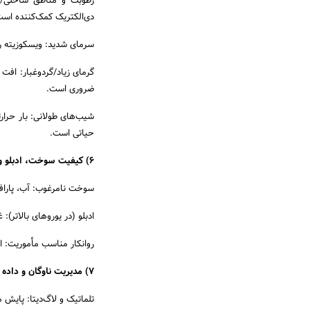
رطوبت و مناطق ساحلی/م
دی‌الکتریک کمک‌کننده است
سرمای شدید: ویسکوزیته ر
گرمای زیاد/گردوغبار: افت
ضروری است.
شیب‌های طولانی: بار حرارت
حیاتی است.
6) کیفیت سوخت، ادبلو و روانکار
سوخت نامرغوب: آب، پارافین و گوگرد
ادبلو (در یورو‌های بالاتر): غلظت و خلوص
روانکار مناسب مأموریت: انت
7) مدیریت ناوگان و داده
تلماتیک و لاگ‌دیتا: پایش مصرف، دور موتور