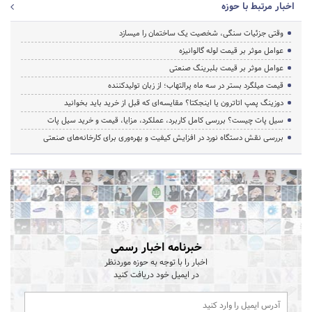
اخبار مرتبط با حوزه
وقتی جزئیات سنگی، شخصیت یک ساختمان را میسازد
عوامل موثر بر قیمت لوله گالوانیزه
عوامل موثر بر قیمت بلبرینگ صنعتی
قیمت میلگرد بستر در سه ماه پرالتهاب؛ از زبان تولیدکننده
دوزینگ پمپ اتاترون یا اینجکتا؟ مقایسه‌ای که قبل از خرید باید بخوانید
سیل پات چیست؟ بررسی کامل کاربرد، عملکرد، مزایا، قیمت و خرید سیل پات
بررسی نقش دستگاه نورد در افزایش کیفیت و بهره‌وری برای کارخانه‌های صنعتی
خبرنامه اخبار رسمی
اخبار را با توجه به حوزه موردنظر
در ایمیل خود دریافت کنید