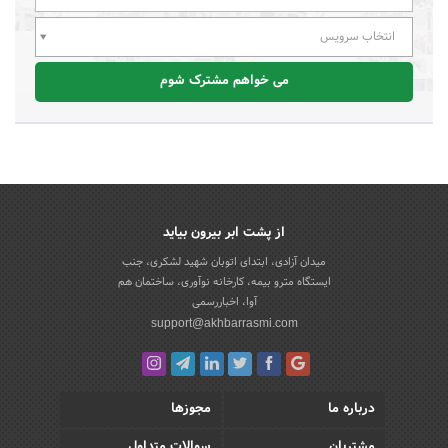
انتخاب سرویس
می خواهم مشترک شوم
از پشت ابر بیرون بیاید
میدان آزادی، ابتدای اتوبان شهید لشکری، جنب
ایستگاه مترو بیمه، کارخانه نوآوری، ساختمان هم
آوا، اخباررسمی
support@akhbarrasmi.com
درباره ما
مجوزها
مشتریان
سوالات متداول