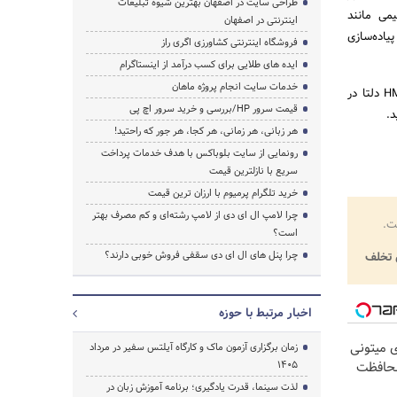
طراحی سایت در اصفهان بهترین شیوه تبلیغات
دارد. تسلط بر مفاهیمی مانند
اینترنتی در اصفهان
یاده‌سازی
فروشگاه اینترنتی کشاورزی اگری راز
ایده های طلایی برای کسب درآمد از اینستاگرام
خدمات سایت انجام پروژه ماهان
اگر می‌خواهید این مسیر را به صورت اصولی و پروژه‌محور طی کنید، پیشنهاد می‌کنیم در دوره جامع PLC و HMI دلتا در
قیمت سرور HP/بررسی و خرید سرور اچ پی
د.
هر زبانی، هر زمانی، هر کجا، هر جور که راحتید!
رونمایی از سایت بلوباکس با هدف خدمات پرداخت
سریع با نازلترین قیمت
خرید تلگرام پرمیوم با ارزان ترین قیمت
چرا لامپ ال ای دی از لامپ رشته‌ای و کم مصرف بهتر
ت.
است؟
چرا پنل های ال ای دی سقفی فروش خوبی دارند؟
تخلف
اخبار مرتبط با حوزه
ی میتونی
زمان برگزاری آزمون ماک و کارگاه آیلتس سفیر در مرداد
محافظت
1405
لذت سینما، قدرت یادگیری؛ برنامه آموزش زبان در