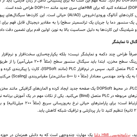
در کنار نرم‌افزار، درک نقش کارت‌های آنالوگ ورودی/خروجی (AI/AO) حیاتی است. این کارت‌ها سی
شیلدینگ این کارت‌ها به دلیل حساسیت بالا به نویز، اولین قدم برای تضمین دقت داد
نال تا نمایشگر
آیند برنامه‌نویسی HMI صرفاً طراحی چند دکمه و نمایشگر نیست؛ بلکه یکپارچه‌سازی سخت‌افزار و نرم‌افز
مثال، در یک پروژه مانیتورینگ سطح مخزن، ابتدا باید سیگنال سنسور سطح (مثلاً
آنالوگ مانند DVP04AD به PLC متصل کنید. سپس در نرم‌افزار PLC (مانند ISPSoft)، کا
پس از آماده‌سازی داده در PLC، در محیط DOPSoft یک صفحه جدید ایجاد کرده و المان‌های گرافیکی مان
دلتا حرفه‌ای، بهینه‌سازی ارتباط است؛ برای پارامترهای حیاتی نرخ به‌روز
.
ید،
برنامه‌نویسی HMI دلتا
یک مهارت چندوجهی است که به دانش همزمان در حوزه س