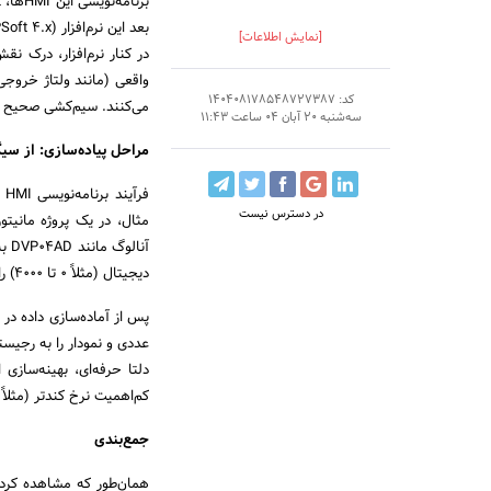
بعد این نرم‌افزار (DOPSoft 4.x) استفاده کنید که برای HMIهای سری جدید مانند DOP-100 طراحی شده است.
[نمایش اطلاعات]
کد: 140408178548727387
می‌کنند. سیم‌کشی صحیح و 
سه‌شنبه 20 آبان 04 ساعت 11:43
مراحل پیاده‌سازی: از سیگ
فر
در دسترس نیست
دیجیتال (مثلاً ۰ تا ۴۰۰۰) را به یک واحد مهندسی معنادار (مثلاً ۰ تا ۵۰۰ سانتی‌متر) مقیاس‌بندی (Scaling) می‌کنید.
کم‌اهمیت نرخ کندتر (مثلاً ۲ ثانیه) تنظیم کنید تا بار پردازشی و ترافیک شبکه کاهش یابد
جمع‌بندی
همان‌طور که مشاهده کرد