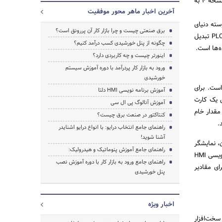
برنامه‌نویسی این HMIها، DOPSoft نام دارد. نکته مهم این است که برای پشتیبانی کامل از زبان فارسی، باید از نسخه ۴ به
آخرین اخبار ماهر محور موفقیت
گنال‌های پیوسته دنیای
برق صنعتی چیست و چرا بازار کار آن پررونق است؟
واقعی (مانند ولتاژ خروجی یک سنسور دما یا جریان یک ترانسمیتر سطح) را به مقادیر دیجیتال قابل فهم برای PLC تبدیل
چگونه از پنل خورشیدی کسب درآمد کنیم؟
جستجو
ه‌ها است.
اینورتر چیست و چه کاربردی دارد؟
ورود به بازار کار پردرآمد با دوره آموزش سیستم
خورشیدی
ار است. برای
آموزش برنامه نویسی HMI دلتا
 ۴-۲۰ میلی‌آمپر) را از طریق یک کارت
آموزش آنالوگ پی ال سی
رت را پیکربندی کرده و مقدار خام
کنتاکتور در صنعت برق چیست؟
راهنمای جامع انتخاب درایو: با انواع درایو اشنایدر
آشنا شوید!
ند مخزن، نمایشگر
راهنمای جامع آموزش پنوماتیک و هیدرولیک:
عددی و نمودار را به رجیسترهای مربوطه در PLC متصل (Bind) می‌کنید. یکی از نکات مهم در یک آموزش برنامه نویسی HMI
راهنمای جامع ورود به بازار کار با دوره آموزش نصب
رسانی سریع (مثلاً ۲۰۰ میلی‌ثانیه) و برای مقادیر
پنل خورشیدی
اخبار ویژه
خت‌افزار