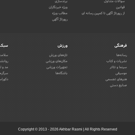
سوالات متداول
برندسازی
قوانین
ویژه خبرنگاران
از رپورتاژ آگهی تا کمپین رسانه ای
مطالب ویژه
رپورتاژ آگهی
فرهنگی
ورزش
سبک 
رسانه‌ها
تازه‌های ورزش
سلامت 
نشریات و کتاب
مکان‌های ورزشی
روانشن
سینما و تئاتر
تجهیزات ورزشی
مد و ل
موسیقی
باشگاه‌ها
سرگرمی
هنرهای تجسمی
دکوراس
صنایع دستی
Copyright © 2013 - 2026 Akhbar Rasmi
|
All Rights Reserved