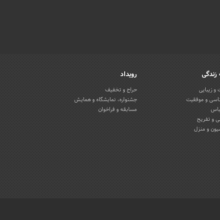
زندگی
رویداد
و زیبایی
حراج و تخفیف
اسی و موفقیت
جشنواره، نمایشگاه و همایش
باس
مسابقه و فراخوان
 و تفریح
یون و منزل