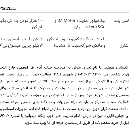
شاسی بلند
نیکاموتور نماینده IM Motor و
100 هزار تومن پاداش بگی
Lynk&Co در ایران
نام کن
با پودر جلبک شکم و پهلوتو آب کن
از الان تا آخر تابستون حد
شارژ
و مانکن شو(تخفیف تا امشب)
12کیلو چربی میسوزونی🧨
اندیشان هوشیار با نام تجاری مارش به مدیریت جناب آقای طه اعظمی، فارغ التح
مهندسی کنترل و ابزار دقیق، با شناسه ملی ۱۰۳۲۰۳۴۸۳۶۶ از شهریور ۱۳۸۹ فعالیت خود را در
لکترونیکی و الکتریکی اعم از نصب دوربین مداربسته، انتقال تصویر سیستم های کنت
م های اتوماسیون صنعتی و در نهایت واردات و صادرات کلیه اقلام مجاز بازرگان
توماسیون صنعتی شروع نمود. پس از سالها فعالیت در این حوزه، با تجربه گردآوری شده، 
 فعالیت خود را متمرکز بر واردات انواع تجهیزات و دستگاه های صنعتی نموده است ت
 باشد. صنعت گران عزیز می توانید نسبت به سفارش انواع قطعات، تجهیزات اتوماسیو
بل از خرید محصولات از طریق کارشناسان حرفه ای ما بهره مند شوید.