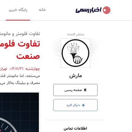
اخبار
خانه
پایگاه خبری
رسمی
-
تفاوت فلومتر و مانومتر
منتشر کننده:
اخبار
تفاوت فلومت
تایید
صنعت
شده
شرکت‌ها،
چهارشنبه 04/8/21
،
تهرا
مارش
می‌سنجد، اما مانومتر فشار
سازمان‌ها
مصرف و بیلینگ به‌کار می‌ر
و
صفحه رسمی
روابط
دنبال کنید
عمومی‌ها
اطلاعات تماس