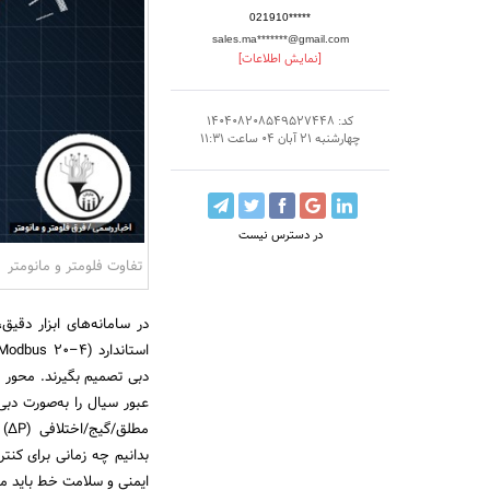
021910*****
sales.ma*******@gmail.com
[نمایش اطلاعات]
کد: 140408208549527448
چهارشنبه 21 آبان 04 ساعت 11:31
در دسترس نیست
تفاوت فلومتر و مانومتر
در سامانه‌های ابزار دقیق
دبی تصمیم بگیرند. محور 
عبور سیال را به‌صورت دب
مط
بدانیم چه زمانی برای کنتر
ایمنی و سلامت خط باید مانو