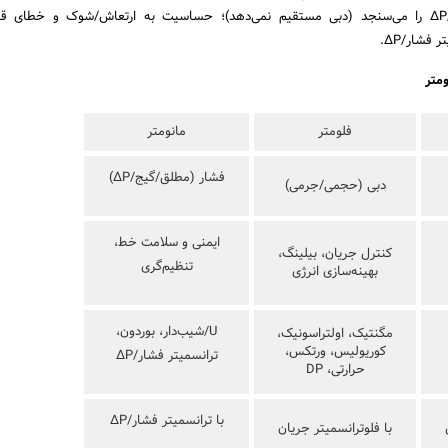
محدودیت‌ها: فقط فشار/ΔP را می‌سنجد (دبی مستقیم نمی‌دهد)؛ حساسیت به ارتعاش/شوک و خطای 
 فشار/ΔP.
متر
فلومتر
مانومتر
فشار (مطلق/گیج/ΔP)
دبی (حجمی/جرمی)
ایمنی و سلامت خط،
کنترل جریان، بیلینگ،
تنظیم‌گری
بهینه‌سازی انرژی
U/شیب‌دار، بوردون،
مگنتیک، اولتراسونیک،
کوریولیس، ورتکس،
ترانسمیتر فشار/ΔP
حرارتی، DP
با ترانسمیتر فشار/ΔP
با فلوترانسمیتر جریان