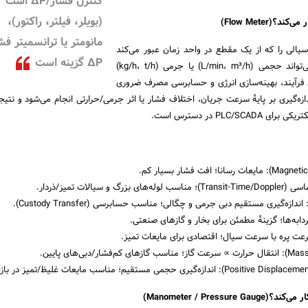
کنترل فشار/ΔP است
(بویلر، فیلتر، راکتور)،
(Flow Meter)
مانومتر یا ترانسمیتر فش
سیالی را که از یک مقطع در واحد زمان عبور می‌کند
ΔP گزینه است
اندازه می‌گیرد. خروجی می‌تواند حجمی (L/min، m³/h) یا جرمی (kg/h، t/h)
ل فرآیند، بهینه‌سازی انرژی و حسابرسی مصرف ضروری
زه‌گیری بر پایهٔ سرعت جریان، اختلاف فشار یا اثر جرمی/حرارتی انجام می‌شود و نتیج
PLC/ در دسترس است.
گ و سیالات تمیز/ذردار.
ازه‌گیری مستقیم دبی جرمی و چگالی؛ مناسب حسابرسی (Custody Transfer).
به‌ها؛ گزینهٔ مطمئن برای بخار و گازهای صنعتی.
عت پره با سرعت سیال؛ اقتصادی برای مایعات تمیز.
Manometer / Press)