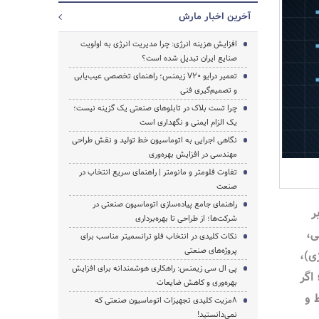
آخرین اخبار مارش
افزایش هزینه انرژی: چرا مدیریت انرژی به اولویت
صنایع ایران تبدیل شده است؟
تعمیر درایو V20 زیمنس؛ راهنمای تخصصی عیب‌یابی
و تصمیم‌گیری فنی
چرا تست بلاک در تابلوهای صنعتی یک گزینه نیست؛
یک الزام ایمنی و نگهداری است
نگاهی اجرایی به اتوماسیون خط تولید و نقش طراحی
مهندسی در افزایش بهره‌وری
تفاوت فلومتر و مانومتر | راهنمای سریع انتخاب در
صنعت
راهنمای جامع پیاده‌سازی اتوماسیون صنعتی در
ر
شرکت‌ها؛ از طراحی تا بهره‌برداری
ی،
نکات کلیدی در انتخاب فلو ترانسمیتر مناسب برای
پروژه‌های صنعتی
ی)،
پی ال سی زیمنس: راهکاری هوشمندانه برای افزایش
اگر
بهره‌وری و کاهش ضایعات
 و
8مزیت کلیدی تجهیزات اتوماسیون صنعتی که
نمی‌دانستید!