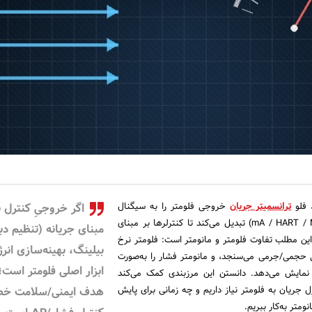
، فلو
ترانسمیتر جریان
خروجی فلومتر را به سیگنال
اگر خروجیِ کنترل ب
استاندارد (۴–۲۰ mA / HART / Modbus) تبدیل می‌کند تا کنترلرها بر مبنای
مبنای جریانه (تنظیم دب
این مطلب تفاوت فلومتر و مانومتر است: فلومتر نرخ
بیلینگ، بهینه‌سازی انرژ
ی حجمی/جرمی می‌سنجد، و مانومتر فشار را به‌صورت
ابزار اصلی فلومتر است؛ 
لق/گیج/اختلافی (ΔP) نمایش می‌دهد. دانستن این مرزبندی کمک می‌کند
ل جریان به فلومتر نیاز داریم و چه زمانی برای پایش
هدف ایمنی/سلامت خط
متر به‌کار ببریم.