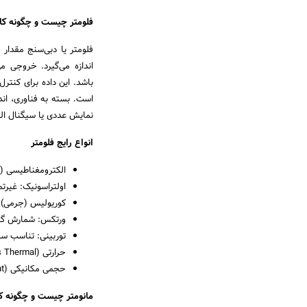
فلومتر چیست و چگونه کار می‌کند؟
فلومتر یا دبی‌سنج مقدار 
باشد. این داده برای کنتر
است. بسته به فناوری، اندا
نمایش عددی یا سیگنال الکتریکی برای SCADA
انواع رایج فلومتر
الکترومغناطیسی (Magnetic): مایعات رسانا؛ افت فشار بسیار کم.
اولتراسونیک: غیرتماسی (Transit-Time/Doppler)؛ مناسب لوله‌های بزر
کوریولیس (جرمی): اند
ورتکس: شمارش گردا
توربینی: تناسب سر
حرارتی (Mass Thermal): انتقال حرارت ∝ سرعت گاز؛ مناسب گازهای کم‌فشار/دبی‌های پایین.
حجمی مکانیکی (Positive Displacement): اندازه‌گیری حجمی مستقیم؛ مناسب مایعات غلیظ/تمیز در بازه مشخص.
مانومتر چیست و چگونه کار می‌کند؟(ure Gauge