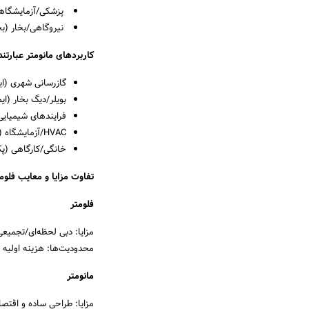
پزشکی/آزمایشگاه
نیروگاهی/بخار (بخا
کاربردهای مانومتر عبارتند 
گازرسانی شهری (ایس
بویلر/دیگ بخار (ای
فرایندهای شیمیایی
HVAC/آزمایشگاه (ΔP کانال‌ها، هود، فیلتر)
خانگی/کارگاهی (پک
تفاوت مزایا و معایب فلومت
فلومتر
مزایا: دبی لحظه‌ای/تجمیعی دقیق؛ اتصال پایدار ب
محدودیت‌ها: هزینه اولیه 
مانومتر
مزایا: طراحی ساده و اقتصادی؛ قابل‌اعتماد د