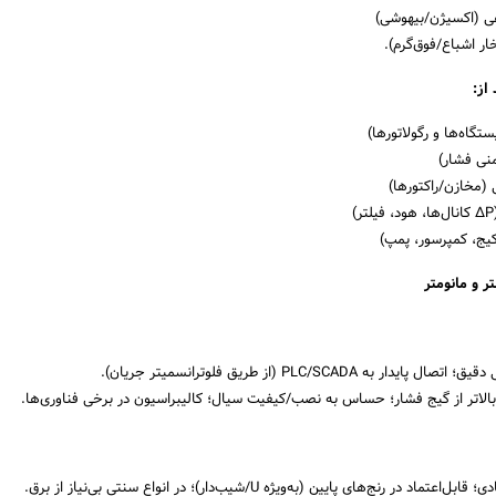
ی (اکسیژن/بیهوشی)
ر اشباع/فوق‌گرم).
از:
تگاه‌ها و رگولاتورها)
منی فشار)
 (مخازن/راکتورها)
یج، کمپرسور، پمپ)
ر و مانومتر
ه PLC/SCADA (از طریق فلوترانسمیتر جریان).
بالاتر از گیج فشار؛ حساس به نصب/کیفیت سیال؛ کالیبراسیون در برخی فناوری‌ها.
ر رنج‌های پایین (به‌ویژه U/شیب‌دار)؛ در انواع سنتی بی‌نیاز از برق.