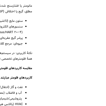
مانومتر یا فشارسنج شدت 
مطلق، گیج یا اختلافی (ΔP) اندازه‌گیری کند. نحوه کار مانوتر به صورت زیر می باشد:
ستون مایع (U/شیب‌دار): اختلاف ارتفاع مایع مرجع مستقیماً به فشار/ΔP تبدیل می‌شود؛ دقیق در رنج‌های پایین.
سنسورهای الکترونیک
(۴–۲۰ mA، Modbus/HART) تبدیل می‌کنند.
پرشر گیج عقربه‌ای (Bourdon): خوانش سریع و مقاوم برای سایت‌های ص
جیوه‌ای: مرجع کلا
همهٔ فلومترهای تخصصی 
مقایسه کاربردهای فلومتر 
کاربردهای فلومتر عبارتند ا
نفت و گاز (انتقال/
آب و فاضلاب (مصر
پتروشیمی/شیمیایی
HVAC (بالانس هیدرولیکی)