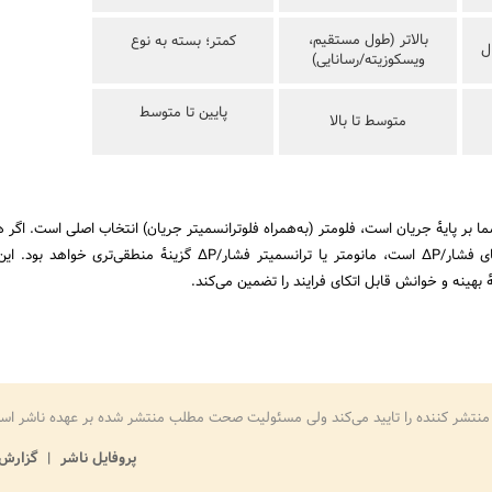
بالاتر (طول مستقیم،
کمتر؛ بسته به نوع
ل
ویسکوزیته/رسانایی)
پایین تا متوسط
متوسط تا بالا
ا بر پایهٔ جریان است، فلومتر (به‌همراه فلوترانسمیتر جریان) انتخاب اصلی است. اگر
ایمنی/سلامت خط بر مبنای فشار/ΔP است، مانومتر یا ترانسمیتر فشار/ΔP گزینهٔ منطقی‌تر
ٔ بهینه و خوانش قابل اتکای فرایند را تضمین می‌کند.
منتشر کننده را تایید می‌کند ولی مسئولیت صحت مطلب منتشر شده بر عهده ناشر اس
پروفایل ناشر
گزارش 