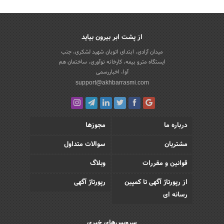
از پشت ابر بیرون بیاید
میدان آزادی، ابتدای اتوبان شهید لشکری، جنب
ایستگاه مترو بیمه، کارخانه نوآوری، ساختمان هم
آوا، اخباررسمی
support@akhbarrasmi.com
درباره ما
مجوزها
مشتریان
سوالات متداول
قوانین و مقررات
وبلاگ
از رپورتاژ آگهی تا کمپین
رپورتاژ آگهی
رسانه ای
سرویس‌های خبری