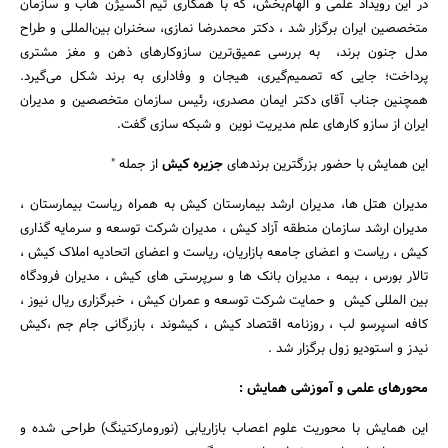
در این رویداد علمی و الهام‌بخش، که با همکاری تیم اکسیژن هاب و سازمان
متخصصین ایران برگزار شد ، دکتر محمدرضا نمازی، سخنران بین‌المللی و طراح
مدل جنون برند، به بررسی عمیق‌ترین سازوکارهای ذهن و مغز مشتری
پرداخت؛ جایی که تصمیم‌گیری، هیجان و وفاداری به برند شکل می‌گیرد.
همچنین جناب آقای دکتر ایمان مصدری، رئیس سازمان متخصصین و مدیران
ایران از سازو کارهای علم مدیریت نوین و شبکه سازی گفت.
این همایش با حضور بزرگترین برندهای
جزیره کیش
از جمله "
مدیران هتل ها، مدیران ارشد بیمارستان کیش به همراه ریاست بیمارستان ،
مدیران ارشد سازمان منطقه آزاد کیش ، مدیران شرکت توسعه و سرمایه گذاری
کیش ، ریاست و اعضای جامعه بازاریان، ریاست و اعضای اتحادیه املاک کیش ،
تالار بورس ، بیمه ، مدیران بانک ها و سرپرستی های کیش ، مدیران فرودگاه
بین المللی کیش و حمایت شرکت توسعه و عمران کیش ، خبرگزاری ریال نیوز ،
جستجو
کافه اسپرسو لب ، روزنامه اقتصاد کیش ، کیشوند ، بازرگانی جام جم ،کیش
نیدز و استودیو زول برگزار شد .
محورهای علمی و آموزشی همایش :
این همایش با محوریت علوم اعصاب بازاریابی (نورومارکتینگ) طراحی شده و