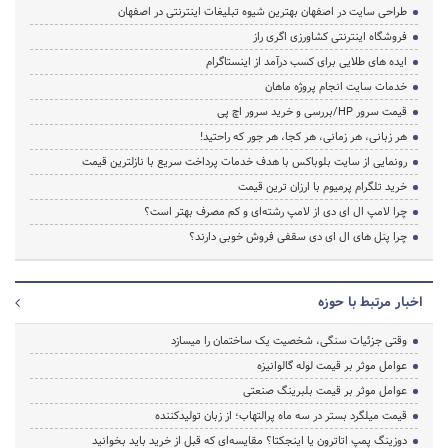
طراحی سایت در اصفهان بهترین شیوه تبلیغات اینترنتی در اصفهان
فروشگاه اینترنتی کشاورزی اگری راز
ایده های طلایی برای کسب درآمد از اینستاگرام
خدمات سایت انجام پروژه ماهان
قیمت سرور HP/بررسی و خرید سرور اچ پی
هر زبانی، هر زمانی، هر کجا، هر جور که راحتید!
رونمایی از سایت بلوباکس با هدف خدمات پرداخت سریع با نازلترین قیمت
خرید تلگرام پرمیوم با ارزان ترین قیمت
چرا لامپ ال ای دی از لامپ رشته‌ای و کم مصرف بهتر است؟
چرا پنل های ال ای دی سقفی فروش خوبی دارند؟
اخبار مرتبط با حوزه
وقتی جزئیات سنگی، شخصیت یک ساختمان را میسازد
عوامل موثر بر قیمت لوله گالوانیزه
عوامل موثر بر قیمت بلبرینگ صنعتی
قیمت میلگرد بستر در سه ماه پرالتهاب؛ از زبان تولیدکننده
دوزینگ پمپ اتاترون یا اینجکتا؟ مقایسه‌ای که قبل از خرید باید بخوانید