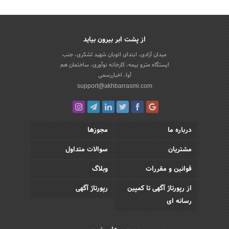
از پشت ابر بیرون بیاید
میدان آزادی، ابتدای اتوبان شهید لشکری، جنب
ایستگاه مترو بیمه، کارخانه نوآوری، ساختمان هم
آوا، اخباررسمی
support@akhbarrasmi.com
درباره ما
مجوزها
مشتریان
سوالات متداول
قوانین و مقررات
وبلاگ
از رپورتاژ آگهی تا کمپین
رپورتاژ آگهی
رسانه ای