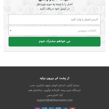
اخبار را با توجه به حوزه موردنظر
در ایمیل خود دریافت کنید
انتخاب سرویس
می خواهم مشترک شوم
از پشت ابر بیرون بیاید
میدان آزادی، ابتدای اتوبان شهید لشکری، جنب
ایستگاه مترو بیمه، کارخانه نوآوری، ساختمان هم
آوا، اخباررسمی
support@akhbarrasmi.com