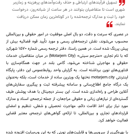
تسهیل فرآیندهای ارتباطی و حذف رفت‌وآمدهای پرهزینه و زمان‌بر
بانک، بیمه و سرمایه
شهری است تا متقاضیان بتوانند در هر ساعت از شبانه‌روز، درخواست
خود را ثبت و مدارک ترجمه‌شده را در کوتاه‌ترین زمان ممکن دریافت
مسکن و ساختمان
نمایند.
در عصری که سرعت و دقت، دو بال اصلی موفقیت در امور حقوقی و بین‌المللی
محسوب می‌شوند، نقش ترجمه‌های رسمی و مورد تأیید قوه قضائیه بیش از
پیش پررنگ شده است. در همین راستا، دفتر ترجمه رسمی شماره ۱۵۷۰ شهرکرد
که با نام تجاری «مترجم سیتی» (Motarjem City) در میان متقاضیان خدمات
حقوقی و مهاجرتی شناخته می‌شود، گامی بلند در جهت همگام‌سازی با
فناوری‌های نوین برداشته است. به گزارش واحد روابط‌عمومی این دفتر، پایگاه
اینترنتی motarjem.city نه‌تنها یک ویترین ساده از خدمات است، بلکه به‌عنوان
یک درگاه جامع اطلاع‌رسانی و سامانه پیشرفته ثبت و پیگیری سفارش‌های
آنلاین طراحی و راه‌اندازی شده است. این بستر دیجیتال با هدف پوشش طیف
گسترده‌ای از نیازهای زبانی و حقوقی مراجعان، از جمله ترجمه‌ی اسناد و مدارک
مورد نیاز برای اخذ اقامت دائم، مهاجرت تحصیلی و شغلی، تنظیم و امضای
قراردادهای تجاری و بین‌المللی، تا ارائه‌ی گواهی‌های ترجمه‌ی معتبر قضایی
فعالیت خواهد کرد.
با بهره‌گیری از سرویس‌ها و قابلیت‌های نوینی که به این وب‌سایت افزوده شده