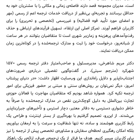
است، مدیران مجموعه قصد دارند فاصله‌ی زمانی و مکانی را با مشتریان خود به
حداقل برسانند و تجربه‌ای بی‌نظیر از دریافت خدمات ترجمه اعم از رسمی (مهر
و امضای مورد تأیید قوه قضائیه) و غیررسمی (تخصصی و تحریری) را برای
کاربران فراهم آورند. تمرکز اصلی این ارتقاء، تسهیل فرآیندهای ارتباطی و حذف
رفت‌وآمدهای پرهزینه و زمان‌بر شهری است تا متقاضیان بتوانند در هر ساعت
از شبانه‌روز، درخواست خود را ثبت و مدارک ترجمه‌شده را در کوتاه‌ترین زمان
ممکن دریافت نمایند.
جستجو
دکتر مریم شاهرخی، مدیرمسئول و صاحب‌امتیاز دفتر ترجمه رسمی ۱۵۷۰
شهرکرد (مترجم سیتی)، در گفت‌وگویی تفصیلی درباره‌ی ضرورت‌های
اجتناب‌ناپذیر و دلایل راه‌اندازی این وب‌سایت اظهار داشت: «در دنیای پرشتاب
امروز، دیگر نمی‌توان بر روش‌های سنتی و مبتنی بر حضور فیزیکی برای امور
ترجمه تکیه کرد. همواره شاهد بودیم که متقاضیان مهاجرت یا فعالان حوزه‌ی
تجارت بین‌الملل به دلیل کوچک‌ترین نقص در مدارک ترجمه‌شده یا صرفاً به
خاطر دشواری دسترسی به دفاتر معتبر، دچار استرس و تأخیرهای جبران‌ناپذیر
می‌شدند. از این‌رو، تصمیم گرفتیم با بهره‌گیری از بستر اینترنت و طراحی یک
رابط کاربری هوشمند و ساده، نه تنها شفافیت و سرعت را به ارمغان بیاوریم،
بلکه امکان رهگیری لحظه‌ای سفارش و مشاوره‌ی تخصصی پیش از ترجمه را نیز
برای کاربران میسر کنیم. هدف ما فراتر از یک ترجمه‌ی صرف، ارائه‌ی یک راهکار