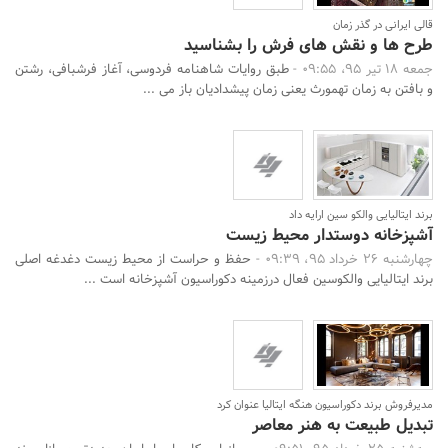
قالی ایرانی در گذر زمان
طرح ها و نقش های فرش را بشناسید
جمعه 18 تیر 95، 09:55 -
طبق روایات شاهنامه فردوسی، آغاز فرش­بافی، رشتن
و بافتن به زمان تهمورث یعنی زمان پیشدادیان باز می ...
برند ایتالیایی والکو سین ارایه داد
آشپزخانه دوستدار محیط زیست
چهارشنبه 26 خرداد 95، 09:39 -
حفظ و حراست از محیط زیست دغدغه اصلی
برند ایتالیایی والکوسین فعال درزمینه دکوراسیون آشپزخانه است ...
مدیرفروش برند دکوراسیون هنگه ایتالیا عنوان کرد
تبدیل طبیعت به هنر معاصر