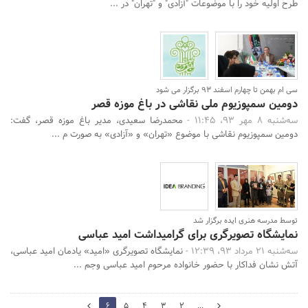
طرح اولیه خود را با موضوعات "آزادی" و "تهران" در ...
سی ام بهمن تا چهارم اسفند 93 برگزار می شود
دومین سمپوزیوم ملی نقاشی در باغ موزه قصر
سه‌شنبه 8 مهر 93، 11:45 -
محمدرضا سعیدی، مدیر باغ موزه قصر، گفت:
دومین سمپوزیوم نقاشی با موضوع «تهران» و «آزادی» به صورت م ...
توسط مدرسه هنری ایده برگزار شد
نمایشگاه تصویرگری برای گرامیداشت امید عباسی
سه‌شنبه 21 مرداد 93، 12:39 -
نمایشگاه تصویرگری «امید» یادمان امید عباسی،
آتش نشان فداکار با حضور خانواده مرحوم امید عباسی وجم ...
7
6
5
4
3
2
...
5