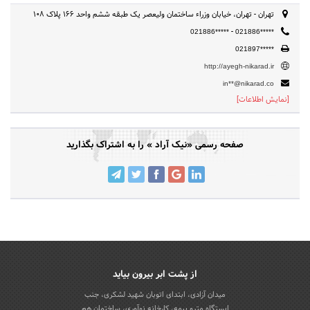
تهران - تهران، خیابان وزراء ساختمان ولیعصر یک طبقه ششم واحد 166 پلاک 108
-
021886*****
021886*****
021897*****
http://ayegh-nikarad.ir
in**@nikarad.co
[نمایش اطلاعات]
صفحه رسمی «نیک آراد » را به اشتراک بگذارید
از پشت ابر بیرون بیاید
میدان آزادی، ابتدای اتوبان شهید لشکری، جنب
ایستگاه مترو بیمه، کارخانه نوآوری، ساختمان هم