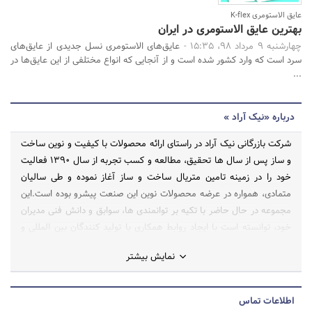
عایق الاستومری K-flex
بهترین عایق الاستومری در ایران
چهارشنبه 9 مرداد 98، 15:35 -
عایق‌های الاستومری نسل جدیدی از عایق‌های
سرد است که وارد کشور شده است و از آنجایی که انواع مختلفی از این عایق‌ها در
...
درباره «نیک آراد »
شرکت بازرگانی نیک آراد در راستای ارائه محصولات با کیفیت و نوین ساخت
و ساز پس از سال ها تحقیق، مطالعه و کسب تجربه از سال 1390 فعالیت
خود را در زمینه تامین متریال ساخت و ساز آغاز نموده و طی سالیان
متمادی، همواره در عرضه محصولات نوین این صنعت پیشرو بوده است.این
مجموعه در حال حاضر با تکیه بر توانمندی ها، سوابق و دانش فنی مدیران
خود، توانسته است با ایجاد روابط همکاری با تولید کنندگان بین المللی و
داخلی با مناسب ترین قیمت و کوتاه ترین زمان ممکن پاسخگوی نیاز
نمایش بیشتر
مشتریان عزیز خود باشد.
اطلاعات تماس