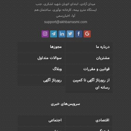
میدان آزادی، ابتدای اتوبان شهید لشکری، جنب
ایستگاه مترو بیمه، کارخانه نوآوری، ساختمان هم
آوا، اخباررسمی
support@akhbarrasmi.com
درباره ما
مجوزها
مشتریان
سوالات متداول
قوانین و مقررات
وبلاگ
از رپورتاژ آگهی تا کمپین
رپورتاژ آگهی
رسانه ای
سرویس‌های خبری
اقتصادی
اجتماعی