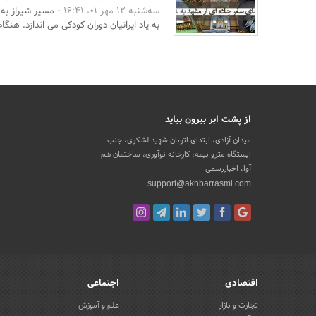
سه‌شنبه 12 مهر 01، 16:41 -
مسیر شیراز به 
به یاد ایرانیان دوران کودکی می اندازد. هنگا
از پشت ابر بیرون بیاید
میدان آزادی، ابتدای اتوبان شهید لشکری، جنب
ایستگاه مترو بیمه، کارخانه نوآوری، ساختمان هم
آوا، اخباررسمی
support@akhbarrasmi.com
اقتصادی
اجتماعی
تجارت و بازار
علم و آموزش