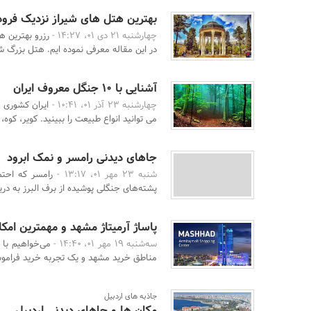
بهترین هتل های شیراز نزدیک فرود
چهارشنبه 21 دی 01، 14:27 -
رزرو بهترین ه
در این مقاله معرفی نموده ایم. هتل بزرگ شیر
آشنایی با 10 جنگل معروف ایران
چهارشنبه 23 آذر 01، 10:41 -
ایران کشوری 
می توانید انواع طبیعت را ببینید. کویر، کوه، د
جاهای دیدنی رامسر و نمک ابرود
شنبه 23 مهر 01، 13:17 -
رامسر که احتم
پشته‌های جنگلی پوشیده از برف البرز به دریا 
پاساژ آرمیتاژ مشهد و مهمترین امکان
سه‌شنبه 19 مهر 01، 14:40 -
می‌خواهیم با 
مناطق خرید مشهد و یک تجربه خرید فراموش
جاذبه های اردبیل
مکان ها و جاهای دیدنی اردبیل