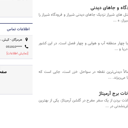
بهترین تخفیفات در
گاه و جاهای دیدنی
به سبکی هوشمندانه 
تل های شیراز نزدیک جاهای دیدنی شیراز و فرودگاه شیراز را
بود به دنیایی از 
از، ه ...
دلپذیر هم از این 
اطلاعات تماس
زمانی که بتوانیم 
هرمزگان - کیش، م
خیالی راحت انتخاب
با چهار منطقه آب و هوایی و چهار فصل است. در این کشور
گفت مهمترین عامل 
051910*****
ریا و ...
[نمایش اطلاعات]
الاً دیدنی‌ترین نقطه در سواحل خزر است، جایی است که
صفحه
می‌ریزند. ...
ات برج آرمیتاژ
لذت بردن از یک سفر مفرح در گلشن آرمیتاژ، یکی از بهترین
‌نشدنی در ...