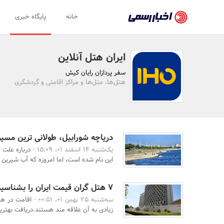
اخبار
خانه
پایگاه خبری
رسمی
-
ایران هتل آنلاین
اخبار
سفر پردازان رایان کیش
تایید
هتل‌ها، متل‌ها و مراکز اقامتی و گردشگری
شده
شرکت‌ها،
سازمان‌ها
دریاچه شورابیل، طولانی ترین مسیر
یک‌شنبه 14 اسفند 01، 15:09 -
درباره علت 
و
این نام شده است، اما امروزه که آب شیرین ب
روابط
عمومی‌ها
7 هتل گران قیمت ایران را بشناسید
سه‌شنبه 25 بهمن 01، 00:51 -
اقامت در هت
زیادی به آن علاقه مند هستند.دریافت بهتری