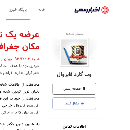
اخبار
خانه
پایگاه خبری
رسمی
-
عرضه یک نرم
منتشر کننده:
اخبار
مکان جغراف
تایید
شده
شنبه 93/12/02
،
تهران
,
(
حیدری نژاد با هدف محافظ
شرکت‌ها،
جغرافیایی هکرها فراهم ش
وب گارد فایروال
سازمان‌ها
محافظت از اطلاعات شخصی 
و
صفحه رسمی
دنیای نوین تبدیل شده ول
روابط
محافظت از خود در این فضا
دنبال کنید
افزارهای فایروال خارجی ز
عمومی‌ها
افزارها برای کاربران ایرانی
به همین دلیل دکتر عاد
اطلاعات تماس