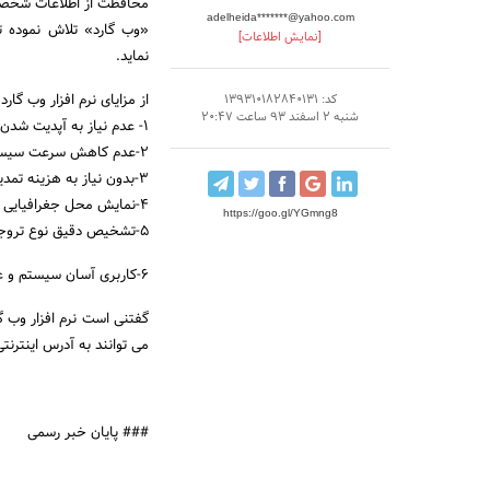
محافظت از اطلاعات شخصی کا
adelheida*******@yahoo.com
«وب گارد» تلاش نموده تا
[نمایش اطلاعات]
نماید.
از مزایای نرم افزار وب گارد
کد: 139310182840131
شنبه 2 اسفند 93 ساعت 20:47
1- عدم نیاز به آپدیت شدن مداوم
2-عدم کاهش سرعت سیستم با راه اندازی این نرم افزار
3-بدون نیاز به هزینه تمدید سالیانه
4-نمایش محل جغرافیایی هکرها بر خلاف نرم افزارهای خارجی
https://goo.gl/YGmng8
5-تشخیص دقیق نوع تروجان استفاده توسط هکر برای آسیب رساندن به سیستم کاربر
6-کاربری آسان سیستم و عدم نیاز به تنظیمات خاص و پیچیده
می توانند به آدرس اینترنت
### پایان خبر رسمی