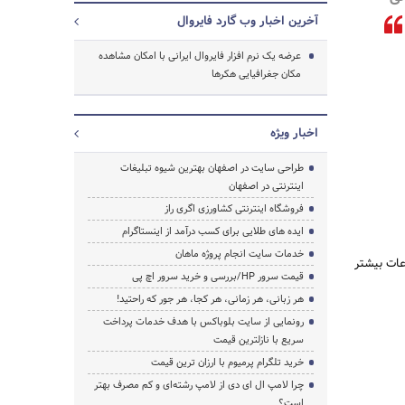
آخرین اخبار وب گارد فایروال
جستجو
عرضه یک نرم افزار فایروال ایرانی با امکان مشاهده
مکان جغرافیایی هکرها
اخبار ویژه
طراحی سایت در اصفهان بهترین شیوه تبلیغات
اینترنتی در اصفهان
فروشگاه اینترنتی کشاورزی اگری راز
ایده های طلایی برای کسب درآمد از اینستاگرام
خدمات سایت انجام پروژه ماهان
ب اطلاعات بیشتر
قیمت سرور HP/بررسی و خرید سرور اچ پی
هر زبانی، هر زمانی، هر کجا، هر جور که راحتید!
رونمایی از سایت بلوباکس با هدف خدمات پرداخت
سریع با نازلترین قیمت
خرید تلگرام پرمیوم با ارزان ترین قیمت
چرا لامپ ال ای دی از لامپ رشته‌ای و کم مصرف بهتر
است؟