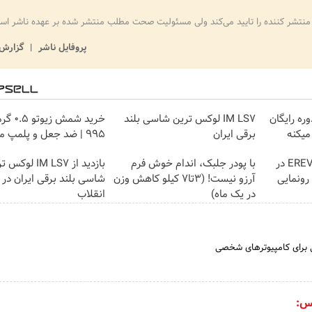
منتشر کننده را تایید می‌کند ولی مسئولیت صحت مطلب منتشر شده بر عهده ناشر اس
پروفایل ناشر
گزارش 
وره رایگان
IM LS7 لوکس ترین شاسی بلند
خرید شمش 
میکنه
برقی ایران
۹۹۵ | ضد جعل و پلمپ مخصوص
لوکس‌ترین شاسی‌بلند EREV در
با پودر جلبک، اندام خوش فرم
بازدید از IM LS7 لو
 رونمایی
آرزو نیست! (3تا7 کیلو کاهش وزن
شاسی بلند برقی ایران در 
در یک ماه)
انقلاب
ی برای کامپیوترهای شخصی
س: