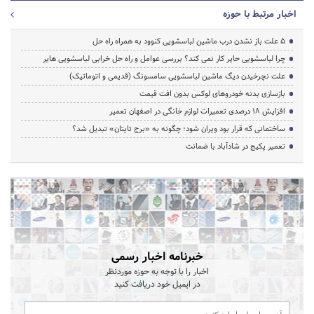
اخبار مرتبط با حوزه
5 علت باز نشدن درب ماشین لباسشویی کنوود به همراه راه حل
چرا لباسشویی حایر کار نمی کند؟ بررسی عوامل و راه حل خرابی لباسشویی هایر
علت نچرخیدن دیگ ماشین لباسشویی سامسونگ (قدیمی و اتوماتیک)
بازسازی بدنه خودروهای لوکس بدون افت قیمت
افزایش ۱۸ درصدی تعمیرات لوازم خانگی در اصفهان تعمیر
ساختمانی که قرار بود ویران شود؛ چگونه به «برج تایتان» تبدیل شد؟
تعمیر پکیج در شادآباد با ضمانت
خبرنامه اخبار رسمی
اخبار را با توجه به حوزه موردنظر
در ایمیل خود دریافت کنید