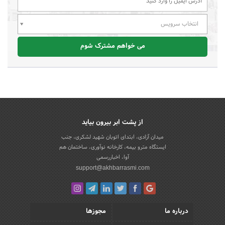
انتخاب سرویس
می خواهم مشترک شوم
از پشت ابر بیرون بیاید
میدان آزادی، ابتدای اتوبان شهید لشکری، جنب
ایستگاه مترو بیمه، کارخانه نوآوری، ساختمان هم
آوا، اخباررسمی
support@akhbarrasmi.com
درباره ما
مجوزها