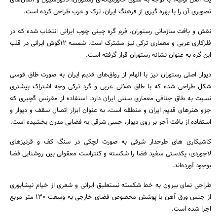
یک اصل اولیه، با توجه به منوی خاورمیانه‌ای رستوران، دکوراسیون و المان‌های
تصویری آن را با بهره گیری از فرهنگ ایران، ترک و عرب طراحی کرده است.
نقش و بافت سازمانی رستوران، فرم گره چینی چوب ایرانی انتخاب شده که در
فلزکاری عربی و معماری ترکی نیز مشترک است. شمسه 12گوش ایرانی در قلب
این گره به عنوان نشانه رستوران قرار گرفته است.
دیوار اصلی رستوران نیز با الهام از رواق‌های قدیم ایران به صورت طاق قوسی
شکل طراحی شده که با طاق هلالی عربی و گرد ترکی وجه اشتراک بیشتری
نسبت به طاق جناقی معماری سنتی ایران دارد. استفاده از مقرنس گچبری که
جزو هنرهای قدیم ایران و منطقه است، به عنوان ابزار اتصال سقف و دیوار و
استفاده از بافت آجر بر روی دیوار، حسی شرقی به فضایی مدرن بخشیده است.
کاشیکاری های طرحدار شرقی به صورت لچکی در سنگ کف و قرنیز‌های
لاجوردی، یکدستی سفید فضا را شکسته و کنتراست معقولی بین روشنایی فضا
بوجود آورده‌اند.
طراحی نمای بیرون به خط شکسته نستعلیق ایرانی و شعری از خیام نیشابوری
از جنس ورق آهن با پوشش مخصوص فضای خارجی به وسعت 130 متر مربع
اجرا شده است.