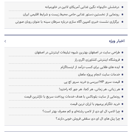
درخشش «کینوا» نگین غذایی آمریکای لاتین در خاورمیانه
رونمایی از نخستین دستور غذایی حامی محیط زیست و شرایط اقلیمی ایران
برگزاری نشست خبری کمپین آگاه سازی درباره سرطان سینه با عنوان روبان صورتی
اخبار ویژه
طراحی سایت در اصفهان بهترین شیوه تبلیغات اینترنتی در اصفهان
فروشگاه اینترنتی کشاورزی اگری راز
ایده های طلایی برای کسب درآمد از اینستاگرام
خدمات سایت انجام پروژه ماهان
قیمت سرور HP/بررسی و خرید سرور اچ پی
هر زبانی، هر زمانی، هر کجا، هر جور که راحتید!
رونمایی از سایت بلوباکس با هدف خدمات پرداخت سریع با نازلترین قیمت
خرید تلگرام پرمیوم با ارزان ترین قیمت
چرا لامپ ال ای دی از لامپ رشته‌ای و کم مصرف بهتر است؟
چرا پنل های ال ای دی سقفی فروش خوبی دارند؟