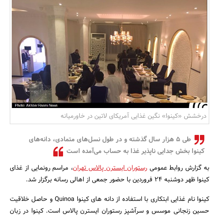
بانک، بیمه و سرمایه
مسکن و ساختمان
درخشش «کینوا» نگین غذایی آمریکای لاتین در خاورمیانه
طی 5 هزار سال گذشته و در طول نسل‌های متمادی، دانه‌های
کینوا بخش جدایی ناپذیر غذا به حساب می‌آمده است
به گزارش روابط عمومی
رستوران ایسترن پالاس تهران
، مراسم رونمایی از غذای
کینوا ظهر دوشنبه 24 فروردین با حضور جمعی از اهالی رسانه برگزار شد.
کینوا نام غذایی ابتکاری با استفاده از دانه های کینوا Quinoa و حاصل خلاقیت
حسین زنجانی موسس و سرآشپز رستوران ایسترن پالاس است. کینوا در زبان