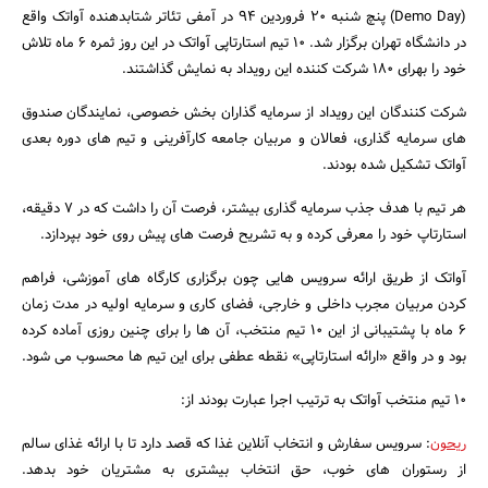
(Demo Day) پنچ شنبه 20 فروردین 94 در آمفی تئاتر شتابدهنده آواتک واقع
در دانشگاه تهران برگزار شد. 10 تیم استارتاپی آواتک در این روز ثمره 6 ماه تلاش
خود را بهرای 180 شرکت کننده این رویداد به نمایش گذاشتند.
شرکت کنندگان این رویداد از سرمایه گذاران بخش خصوصی، نمایندگان صندوق
های سرمایه گذاری، فعالان و مربیان جامعه کارآفرینی و تیم های دوره بعدی
آواتک تشکیل شده بودند.
هر تیم با هدف جذب سرمایه گذاری بیشتر، فرصت آن را داشت که در 7 دقیقه،
استارتاپ خود را معرفی کرده و به تشریح فرصت های پیش روی خود بپردازد.
آواتک از طریق ارائه سرویس هایی چون برگزاری کارگاه های آموزشی، فراهم
جستجو
کردن مربیان مجرب داخلی و خارجی، فضای کاری و سرمایه اولیه در مدت زمان
6 ماه با پشتیبانی از این 10 تیم منتخب، آن ها را برای چنین روزی آماده کرده
بود و در واقع «ارائه استارتاپی» نقطه عطفی برای این تیم ها محسوب می شود.
10 تیم منتخب آواتک به ترتیب اجرا عبارت بودند از:
ریحون
: سرویس سفارش و انتخاب آنلاین غذا که قصد دارد تا با ارائه غذای سالم
از رستوران های خوب، حق انتخاب بیشتری به مشتریان خود بدهد.