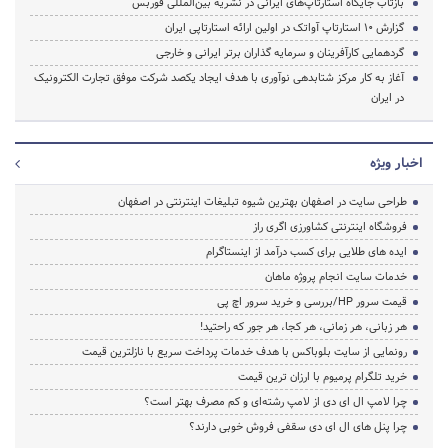
بازتاب جایگاه استارتاپ‌های ایرانی در نشریه بین‌المللی فوربس
گزارش 10 استارتاپ آواتک در اولین ارائه استارتاپی ایران
گردهمایی کارآفرینان و سرمایه گذاران برتر ایرانی و خارجی
آغاز به کار مرکز شتابدهی نوآوری با هدف ایجاد یکصد شرکت موفق تجارت الکترونیک
در ایران
اخبار ویژه
طراحی سایت در اصفهان بهترین شیوه تبلیغات اینترنتی در اصفهان
فروشگاه اینترنتی کشاورزی اگری راز
ایده های طلایی برای کسب درآمد از اینستاگرام
خدمات سایت انجام پروژه ماهان
قیمت سرور HP/بررسی و خرید سرور اچ پی
هر زبانی، هر زمانی، هر کجا، هر جور که راحتید!
رونمایی از سایت بلوباکس با هدف خدمات پرداخت سریع با نازلترین قیمت
خرید تلگرام پرمیوم با ارزان ترین قیمت
چرا لامپ ال ای دی از لامپ رشته‌ای و کم مصرف بهتر است؟
چرا پنل های ال ای دی سقفی فروش خوبی دارند؟