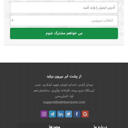
انتخاب سرویس
می خواهم مشترک شوم
از پشت ابر بیرون بیاید
میدان آزادی، ابتدای اتوبان شهید لشکری، جنب
ایستگاه مترو بیمه، کارخانه نوآوری، ساختمان هم
آوا، اخباررسمی
support@akhbarrasmi.com
درباره ما
مجوزها