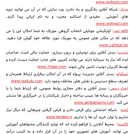
www.reyhoon.com
وبیاد
: شبکه آنلاین یادگیری و یاد دادن، وب سایتی که در آن می توانید دوره
های آموزشی مفیدی از استاتید مجرب و به نام ایرانی پیدا کنید.
www.webyad.com
کافه تونز
: اپلیکیشن موبایلی انتخاب گروهی موزیک به شما امکان این را می
دهد که در مکان های عمومی به موزیک مورد علاقه خود گوش فرا دهید.
www.cafetun.es
دونیت
: بستر آنلاین برای دونیشن و برون سپاری حمایت مالی است. صاحبان
ایده که نیاز به سرمایه دارند می توانند کمپین های جذب حمایت درست کرده و
توسط کاربران دونیت تامین مالی شوند.
www.2nate.com
تسکولو
: بستر آنلاین مدیریت پروژه که در آن امکان برقراری ارتباط همزمان و
تعریف سطح دسترسی و نقش های مختلف وجود دارد.
www.taskulu.com
اخبار رسمی
: بستر آنلاین و دفتر مجازی روابط عمومی، که ارتباط شما را با
خبرنگاران و رسانه ها میسر ساخته و اخبار شرکتتان را در خبرگزاری ها منتشر
می کند.
www.akhbarrasmi.com
لندم
: شبکه اجتماعی برای قرض دادن و قرض گرفتن چیزهایی که دیگر نیاز
نداریم یا توان خرید آن ها را نداریم.
www.lendem.ir
کائسنا
: محیط آنلاینی را فراهم کرده اند که تولید کنندگان محتواهای آموزشی
می توانند آموزش های تصویری خود را در آن قرار داده و به کسب درآمد