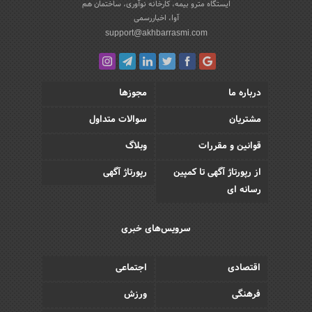
ایستگاه مترو بیمه، کارخانه نوآوری، ساختمان هم
آوا، اخباررسمی
support@akhbarrasmi.com
درباره ما
مجوزها
مشتریان
سوالات متداول
قوانین و مقررات
وبلاگ
از رپورتاژ آگهی تا کمپین
رپورتاژ آگهی
رسانه ای
سرویس‌های خبری
اقتصادی
اجتماعی
فرهنگی
ورزش