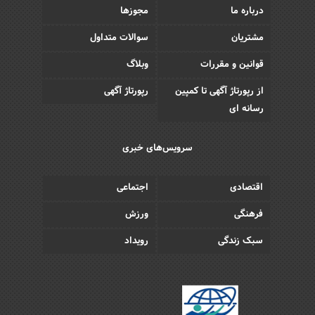
درباره ما
مجوزها
مشتریان
سوالات متداول
قوانین و مقررات
وبلاگ
از رپورتاژ آگهی تا کمپین
رپورتاژ آگهی
رسانه ای
سرویس‌های خبری
اقتصادی
اجتماعی
فرهنگی
ورزش
سبک زندگی
رویداد