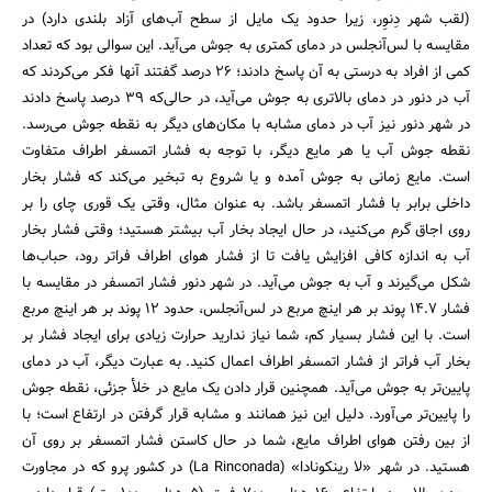
(لقب شهر دِنوِر، زیرا حدود یک مایل از سطح آب‌های آزاد بلندی دارد) در
مقایسه با لس‌آنجلس در دمای کمتری به جوش می‌آید. این سوالی بود که تعداد
کمی از افراد به درستی به آن پاسخ دادند؛ 26 درصد گفتند آنها فکر می‌کردند که
آب در دنور در دمای بالاتری به جوش می‌آید، در حالی‌که 39 درصد پاسخ دادند
در شهر دنور نیز آب در دمای مشابه با مکان‌های دیگر به نقطه جوش می‌رسد.
نقطه جوش آب یا هر مایع دیگر، با توجه به فشار اتمسفر اطراف متفاوت
است. مایع زمانی به جوش آمده و یا شروع به تبخیر می‌‌کند که فشار بخار
جستجو
داخلی برابر با فشار اتمسفر باشد. به عنوان مثال، وقتی یک قوری چای را بر
روی اجاق گرم می‌کنید، در حال ایجاد بخار آب بیشتر هستید؛ وقتی فشار بخار
آب به اندازه کافی افزایش یافت تا از فشار هوای اطراف فراتر رود، حباب‌ها
شکل می‌گیرند و آب به جوش می‌آید. در شهر دنور فشار اتمسفر در مقایسه با
فشار 14.7 پوند بر هر اینچ مربع در لس‌آنجلس، حدود 12 پوند بر هر اینچ مربع
است. با این فشار بسیار کم، شما نیاز ندارید حرارت زیادی برای ایجاد فشار بر
بخار آب فراتر از فشار اتمسفر اطراف اعمال کنید. به عبارت دیگر، آب در دمای
پایین‌تر به جوش می‌آید. همچنین قرار دادن یک مایع در خلأ جزئی، نقطه جوش
را پایین‌تر می‌آورد. دلیل این نیز همانند و مشابه قرار گرفتن در ارتفاع است؛ با
از بین رفتن هوای اطراف مایع، شما در حال کاستن فشار اتمسفر بر روی آن
هستید. در شهر «لا رینکونادا» (La Rinconada) در کشور پرو که در مجاورت