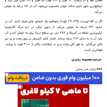
معدن طلا و در ارتفاع 16 هزار و 700 فوت (5 هزار و 100 متر) قرار دارد و
مرتفع‌ترین شهر دارای سکنه جهان محسوب می‌شود، آب در 181 درجه به جوش
می‌آید.
اگر در قله اورست (29.029 فوت) بخواهید یک فنجای چای صرف کنید، آب در
حدود 162 درجه به جوش می‌آید. از سوی دیگر، در دره مرگ کالیفرنیا
(پایین‌ترین نقطه در آمریکا و 282 متر زیر سطح دریا) برای به جوش آمدن آب
باید آن را به دمای 212 درجه رساند. فشار کمتر اتمسفر بر روی پخت و پز نیز
تاثیر می‌گذارد. به طور کلی پخت و پز در ارتفاعات بالاتر از 3000 فوت یا بیشتر،
طولانی‌تر است.
مترجم:معصومه رشیدی
### پایان خبر رسمی